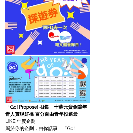
「
Go! Propose! 召集」十萬元資金讓年
青人實現好橋 百分百由青年投選最 
LIKE 
年度企劃
屬於你的企劃，由你話事！「
Go! 