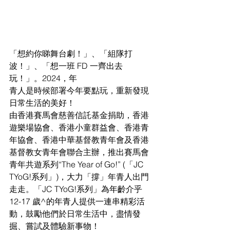
「想約你睇舞台劇！」、「組隊打
波！」、「想一班 
FD 一齊出去
玩！」。2024，年
青人是時候部署今年要點玩，重新發現
日常生活的美好！
由香港賽馬會慈善信託基金捐助，香港
遊樂場協會、香港小童群益會、香港青
年協會、香港中華基督教青年會及香港
基督教女青年會聯合主辦，推出賽馬會
青年共遊系列
“The Year of Go!” (「JC 
TYoG!系列」)，大力「撐」年青人出門
走
走。「
JC TYoG!系列」為年齡介乎 
12-17 歲^的年青人提供一連串精彩活
動，鼓勵
他們於日常生活中，盡情發
掘、嘗試及體驗新事物！