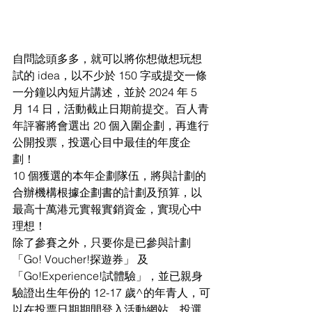
自問諗頭多多，就可以將你想做想玩想
試的 
idea，以不少於 150 字或提交一條
一分鐘以內短片講述，並於 
2024 年 5 
月 14 日，活動截止日期前提交。百人青
年評審將會選出 
20 個入圍企劃，再進行
公開投票，投選心目中最佳的年度企
劃！
10 
個獲選的本年企劃隊伍，將與計劃的
合辦機構根據企劃書的計劃及預算，以
最高十萬港元實報實銷資金，實現心中
理想！
除了參賽之外，只要你是已參與計劃 
「
Go! Voucher!探遊券」 及
「Go!
Experience!
試體驗」，並已親身
驗證出生年份的 12-17 歲^的年青人，可
以在投
票日期期間登入活動網站，投選