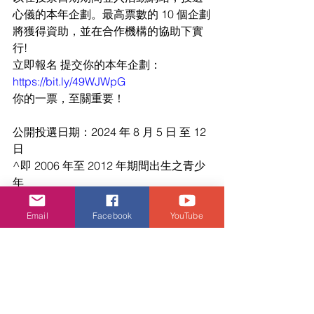
心儀的本年企劃。最高票數的 
10 個企劃
將獲得
資助，並在合作機構的協助下實
行
!
立即報名 提交你的本年企劃：
https://bit.ly/49WJWpG
你的一票，至關重要！
公開投選日期：
2024 年 8 月 5 日 至 12 
日
^
即 2006 年至 2012 年期間出生之青少
年
「
Go! Experience! 試體驗」 五大初體
Email
Facebook
YouTube
驗
由 
5 間主辦機構提供 5 大主題，為 
15,000 位青少年提供試體驗，包括由香
港遊
樂場協會的「
Go! Team Sports! 團
體運動」、香港小童群益會的