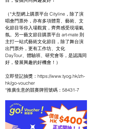
目，發掘共同興趣愛好！
（
*大型網上購票平台 Cityline，除了演
唱會門票外，亦有多項體育、藝術、文
化節目等你入場觀賞，齊齊感受現場氣
氛。另一藝文節目購票平台 
art-mate 則
主打一站式藝術文化節目，除了舞台演
出門票外，更有工作坊、文化 
Day
Tour
、體驗班、研究會等，是認識同
好，發展興趣的好機會！）
立即登記抽獎：
https://www.tyog.hk/zh-
hk/go-voucher
*
推廣生意的競賽牌照號碼：58431-7