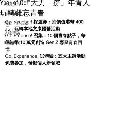
Year of Go!”大力「撐」年青人
潮流生活
玩轉難忘青春
音樂頻道
Go! Voucher! 
探遊券：抽價值港幣 400 
活動・好去處
元，玩轉本地文康體藝活動
人物專訪
Go! Propose! 
召集：10 個青春點子，每
個港幣 10 萬元創造 Gen Z 專
屬青春回
時光檔案
憶
Go! Experience! 
試體驗：五大主題活動
免費參加，發掘個人新領域