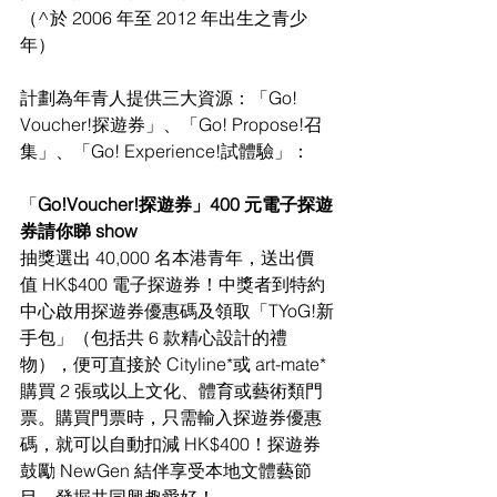
（
^於 2006 年至 2012 年出生之青少
年）
計劃為年青人提供三大資源：「
Go! 
Voucher!探遊券」、「Go! Propose!召
集」、「Go! Experience!試體驗」：
「
Go!Voucher!探遊券」400 元電子探遊
券請你睇 show
抽獎選出 
40,000 名本港青年，送出價
值 HK$400 電子探遊券！中獎者到特約
中
心啟用探遊券優惠碼及領取「
TYoG!新
手包」（包括共 6 款精心設計的禮
物），便
可直接於 
Cityline*或 art-mate*
購買 2 張或以上文化、體育或藝術類門
票。購買
門票時，只需輸入探遊券優惠
碼，就可以自動扣減 
HK$400！探遊券
鼓勵 New
Gen 
結伴享受本地文體藝節