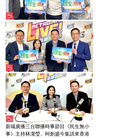
新城廣播三台聯播時事節目《民生無小
事》主持林潔瑩、柯創盛今集請來香港