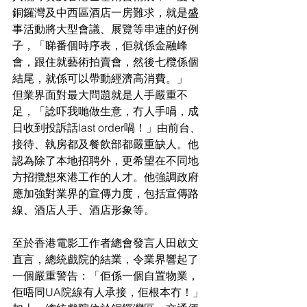
銅鑼灣及中西區酒店一房難求，就是盛
事活動將大型會議、展覽等串連的好例
子，「睇番個時序表，佢就係金融峰
會，跟住就藝術拍賣會，然後七欖係個
結尾，就係可以帶動經濟高消費。」
但業界面對最大問題就是人手嚴重不
足，「諗吓我哋做生意，冇人手喎，成
日收到投訴話last order喎！」由前台、
接待、執房都及餐飲部都嚴重缺人。他
認為除了本地招聘外，更希望在不同地
方招攬想來港工作的人才。他強調政府
應加強對業界的宣傳力度，包括宣傳路
線、酒店人手、酒店形象等。
至於香港電影工作者總會發言人田啟文
直言，總統戲院的結業，令業界響起了
一個嚴重警告：「佢係一個自置物業，
佢唔同UA院線有人承接，佢根本冇！」