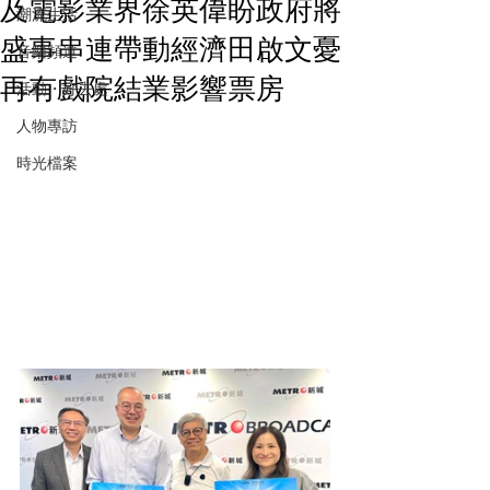
及電影業界徐英偉盼政府將
潮流生活
盛事串連帶動經濟田啟文憂
音樂頻道
再有戲院結業影響票房
活動・好去處
人物專訪
時光檔案