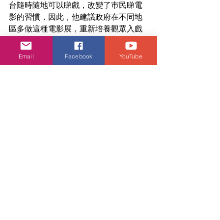
台隨時隨地可以睇戲，改變了巿民睇電
影的習慣，因此，他建議政府在不同地
區多做這種電影展，重新培養觀眾入戲
院的習慣。
Email
Facebook
YouTube
談到近日新戲《九龍城寨之圍城》好評
如潮，田啟文直言，希望業界百花齊
放，選材更多元化及有創意，不要怕被
人批評電影帶出「黑暗面」，又或怕犯
法而令題材受限制，不論鬼片、三級
片、時事話題片等都可以考慮，以挽回
香港電影業的優勢。
娛樂頭條