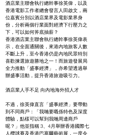
酒店業主聯會執行總幹事徐英偉，以及
香港電影工作者總會發言人田啟文，兩
位嘉賓分別以酒店業界及電影業界身
份，分析兩個行業面對經濟下行壓力之
下，可以如何斧底抽薪？
香港酒店業主聯會執行總幹事徐英偉表
示，在全面通關後，來港內地旅客人數
不斷上升，至今香港仍是內地民眾特別
喜歡揀選旅遊勝地之一！而旅遊發展局
全力推動「盛事經濟」，亦希望透過舉
辦盛事活動，提升香港旅遊吸引力。
酒店業人手不足 向內地海外招人才
不過，徐英偉直言「盛事經濟」要帶動
到不同商戶：「我哋要嘅係特色及深度
體驗，點樣可以幫到我哋周邊商戶
呢？」他並指稱 3、4月舉辦香港國際七
人欖球賽及香港巴塞爾藝術展，一度令