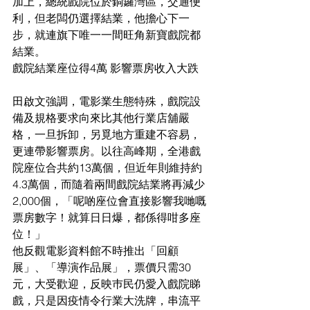
加上，總統戲院位於銅鑼灣區，交通便
利，但老闆仍選擇結業，他擔心下一
步，就連旗下唯一一間旺角新寶戲院都
結業。
戲院結業座位得4萬 影響票房收入大跌
田啟文強調，電影業生態特殊，戲院設
備及規格要求向來比其他行業店舖嚴
格，一旦拆卸，另覓地方重建不容易，
更連帶影響票房。以往高峰期，全港戲
院座位合共約13萬個，但近年則維持約
4.3萬個，而隨着兩間戲院結業將再減少
2,000個，「呢啲座位會直接影響我哋嘅
票房數字！就算日日爆，都係得咁多座
位！」
他反觀電影資料館不時推出「回顧
展」、「導演作品展」，票價只需30
元，大受歡迎，反映巿民仍愛入戲院睇
戲，只是因疫情令行業大洗牌，串流平