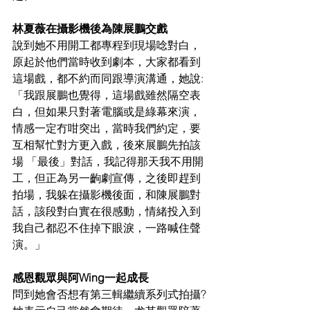
林夏薇在攝影機後為陳展鵬交戲
說到她不用開工都專程到現場唸對白，
原起於他們當時收到劇本，大家都看到
這場戲，都不約而同跟導演溝通，她說: 
「我跟展鵬也覺得，這場戲雖然隔空表
白，但如果只對著電腦或是綠幕來演，
情感一定冇咁突出，當時我們約定，要
互相幫忙對方更入戲，後來展鵬先拍該
場 「最後」對話，我記得那天我不用開
工，但正為另一齣劇宣傳，之後即趕到
拍場，我躲在攝影機後面，和陳展鵬對
話，該段對白實在很感動，情緒投入到
我自己都忍不住掉下眼淚，一路喊住聲
演。」
感恩觀眾與阿Wing一起成長
問到她會否想有第三輯繼續系列式拍攝?