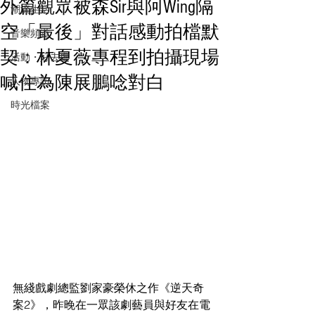
外篇觀眾被森Sir與阿Wing隔
潮流生活
空「最後」對話感動拍檔默
音樂頻道
契：林夏薇專程到拍攝現場
活動・好去處
喊住為陳展鵬唸對白
人物專訪
時光檔案
無綫戲劇總監劉家豪榮休之作《逆天奇
案2》，昨晚在一眾該劇藝員與好友在電