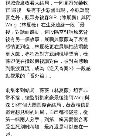
視城壹廠收看大結局，一同見證光榮收
官!最後一集有不少彩蛋出現，令觀眾驚
喜之外，觀眾亦被森SIR（陳展鵬）與阿
Wing（林夏薇）在生死邊緣一段「最
後」對話而感動，這段隔空對話原來背
後有另一個故事，展鵬與薇薇為了表達
感情更到位，林夏薇更在展鵬拍該場戲
更入戲，專程為對方親到現場聲演，薇
薇即使在攝影機後講對白，被對白感動
到眼淚直流，成為《逆天奇案2》一段感
動觀眾的「番外篇」。
劇集來到結局，薇薇（林夏薇）坦言非
常不捨，總監製劉家豪最後讓阿Wing與
森 Sir有個大團圓復合結局，薇薇相信是
戲迷想見到的結局，自己都很滿意，從
第一輯兩人分手，到第二輯真愛復合再
受生死別離考驗，最終還是可以走在一
起。