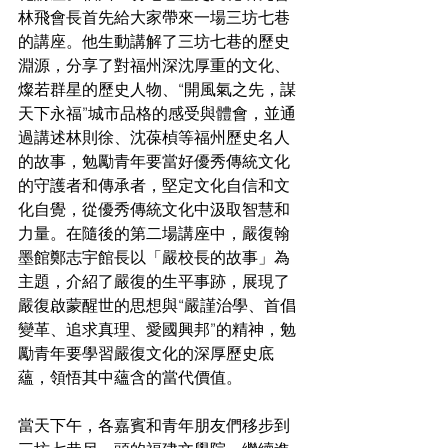
林飛會長首先給大家帶來一場三坊七巷
的講座。他生動講解了三坊七巷的歷史
淵源，分享了對福州深沈厚重的文化、
燦若群星的歷史人物、“開風氣之先，謀
天下永福”城市品格的感受與體會，並通
過講述林則徐、沈葆楨等福州歷史名人
的故事，勉勵青年要當好優秀傳統文化
的守護者和傳承者，堅定文化自信和文
化自覺，從優秀傳統文化中汲取智慧和
力量。在隨後的第二場講座中，嚴復翰
墨館鄭志宇館長以「嚴校長的故事」為
主題，介紹了嚴復的生平事跡，展現了
嚴復啟蒙醒世的思想與“嚴謹治學、首倡
變革、追求真理、愛國興邦”的精神，勉
勵青年要學習嚴復文化的深厚歷史底
蘊，領悟其中蘊含的當代價值。
當天下午，各嘉賓和青年朋友們移步到