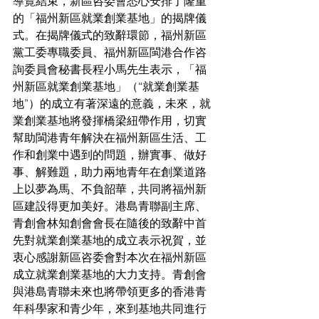
導覽結束，新區咨委會悉心安排了隆重
的「福州新區就業創業基地」的揭牌儀
式。在揭牌儀式的致辭環節，福州新區
黨工委專職委員、福州新區閩港合作咨
詢委員會秘書長程小馬先生表示，「福
州新區就業創業基地」（“就業創業基
地”）的成立有著深遠的意義，未來，就
業創業基地將發揮橋梁紐帶作用，切實
幫助閩港青年解決在福州新區生活、工
作和創業中遇到的問題，辦實事、做好
事、解難題，助力兩地青年在創業道路
上以夢為馬、不負韶華，共同將福州新
區建設得更加美好。港島青聯副主席、
青創會林知創會會長在隨後的致辭中首
先對就業創業基地的成立表示祝賀，並
衷心感謝新區咨委會對本次在福州新區
成立就業創業基地的大力支持。青創會
與港島青聯未來也將帶領更多的香港青
年科學家和青少年，來到基地共同進行