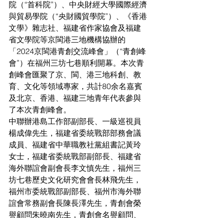
院（“首科院”）、中央財經大學國際經濟
與貿易學院（“央財國貿學院”）、《香港
文學》雜志社、福建省作家協會及福建
省文學院等京閩港三地機構協辦的
「2024京閩港青創交流峰會」（“青創峰
會”）在福州三坊七巷順利開幕。本次青
創峰會匯聚了京、閩、港三地科創、教
育、文化等領域專家，共計80余名嘉賓
及北京、香港、福建三地青年代表參與
了本次青創峰會。
中聯辦港島工作部副部長、一級巡視員
楊成偉先生，福建省委統戰部部務會議
成員、福建省中華職教社黨組書記黃玲
女士，福建省委統戰部副部長、福建省
海外聯誼會副會長李文慎先生，福州三
坊七巷歷史文化研究會會長林飛先生，
福州市委統戰部副部長、福州市海外聯
誼會常務副會長陳長澤先生，青創會榮
譽顧問朱曉南先生，青創會名譽顧問、