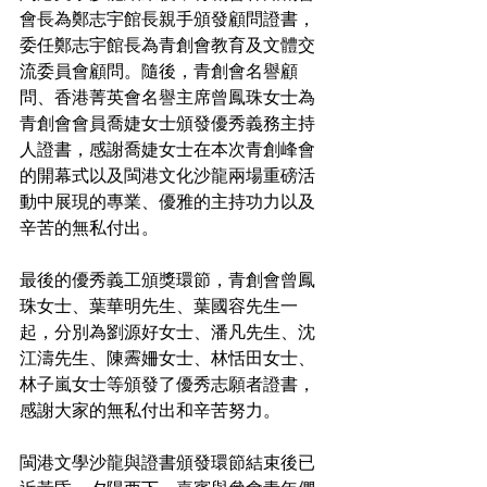
會長為鄭志宇館長親手頒發顧問證書，
委任鄭志宇館長為青創會教育及文體交
流委員會顧問。隨後，青創會名譽顧
問、香港菁英會名譽主席曾鳳珠女士為
青創會會員喬婕女士頒發優秀義務主持
人證書，感謝喬婕女士在本次青創峰會
的開幕式以及閩港文化沙龍兩場重磅活
動中展現的專業、優雅的主持功力以及
辛苦的無私付出。
最後的優秀義工頒獎環節，青創會曾鳳
珠女士、葉華明先生、葉國容先生一
起，分別為劉源好女士、潘凡先生、沈
江濤先生、陳霽姍女士、林恬田女士、
林子嵐女士等頒發了優秀志願者證書，
感謝大家的無私付出和辛苦努力。
閩港文學沙龍與證書頒發環節結束後已