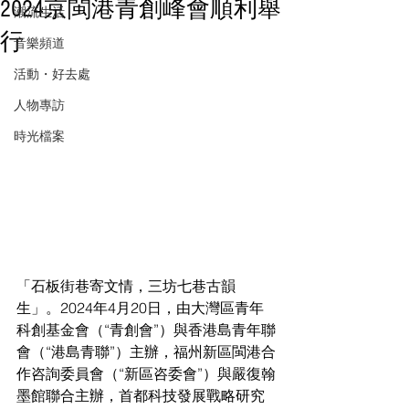
2024京閩港青創峰會順利舉
潮流生活
行
音樂頻道
活動・好去處
人物專訪
時光檔案
「石板街巷寄文情，三坊七巷古韻
生」。2024年4月20日，由大灣區青年
科創基金會（“青創會”）與香港島青年聯
會（“港島青聯”）主辦，福州新區閩港合
作咨詢委員會（“新區咨委會”）與嚴復翰
墨館聯合主辦，首都科技發展戰略研究