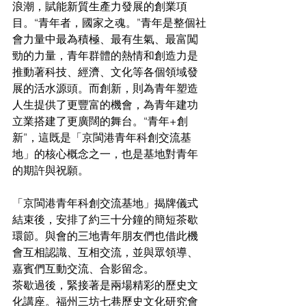
浪潮，賦能新質生產力發展的創業項
目。“青年者，國家之魂。”青年是整個社
會力量中最為積極、最有生氣、最富闖
勁的力量，青年群體的熱情和創造力是
推動著科技、經濟、文化等各個領域發
展的活水源頭。而創新，則為青年塑造
人生提供了更豐富的機會，為青年建功
立業搭建了更廣闊的舞台。“青年+創
新”，這既是「京閩港青年科創交流基
地」的核心概念之一，也是基地對青年
的期許與祝願。
「京閩港青年科創交流基地」揭牌儀式
結束後，安排了約三十分鐘的簡短茶歇
環節。與會的三地青年朋友們也借此機
會互相認識、互相交流，並與眾領導、
嘉賓們互動交流、合影留念。
茶歇過後，緊接著是兩場精彩的歷史文
化講座。福州三坊七巷歷史文化研究會