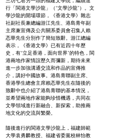
三坊七巷另一頭的福建文學院，繼續進
行「閩港文學沙龍」（“文學沙龍”）。文
學沙龍的開場環節，《香港文學》雜志
社副社長兼總編游江先生、港島青年副
主席兼宣傳及公共關系委員會召集人賴
忞華先生分別作了簡短致辭。游江總編
表示，《香港文學》已有近四十年歷
史，有“立足香港，面向世界”的特色，閩
港兩地作家情誼歷久而彌新，期待未來
進一步加強溝通交流和作品的宣傳推
介，講好中國故事。港島青聯副主席、
香港學生總會主席賴忞華先生在隨後的
致辭中也介紹了港島青聯的基本情況，
並希望兩地作家能夠珍惜機遇，共同在
文學領域進行新融合、新探索，助推兩
地文化的交流與繁榮。
隨後進行的閩港文學沙龍上，福建師範
大學袁勇麟教授、福建省委黨校林怡教