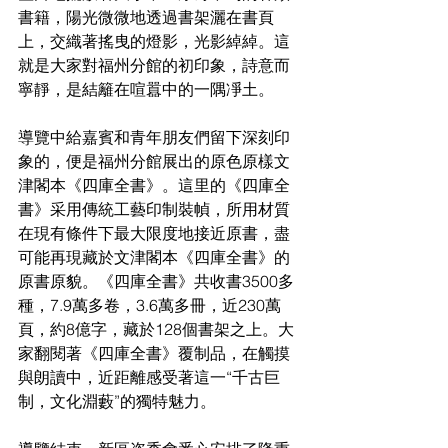
書籍，陽光微微地透過書架灑在書頁
上，交織著搖曳的燈影，光影綽綽。這
就是大家對福州分館的初印象，詩意而
寧靜，是結籬在喧囂中的一隅凈土。
導覽中給嘉賓和青年朋友們留下深刻印
象的，便是福州分館展出的原色原樣文
津閣本《四庫全書》。這里的《四庫全
書》采用傳統工藝印制裝幀，所用材質
在現有條件下最大限度地接近原書，盡
可能再現藏於文津閣本《四庫全書》的
原書原貌。《四庫全書》共收書3500多
種，7.9萬多卷，3.6萬多冊，近230萬
頁，約8億字，藏於128個書架之上。大
家翻閱著《四庫全書》覆制品，在觸摸
與朗讀中，近距離感受著這一“千古巨
制，文化淵藪”的獨特魅力。