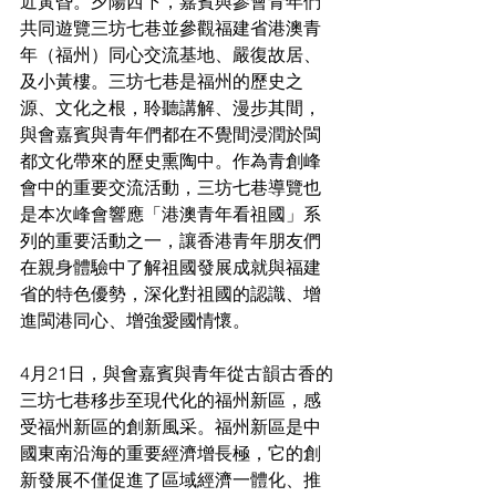
近黃昏。夕陽西下，嘉賓與參會青年們
共同遊覽三坊七巷並參觀福建省港澳青
年（福州）同心交流基地、嚴復故居、
及小黃樓。三坊七巷是福州的歷史之
源、文化之根，聆聽講解、漫步其間，
與會嘉賓與青年們都在不覺間浸潤於閩
都文化帶來的歷史熏陶中。作為青創峰
會中的重要交流活動，三坊七巷導覽也
是本次峰會響應「港澳青年看祖國」系
列的重要活動之一，讓香港青年朋友們
在親身體驗中了解祖國發展成就與福建
省的特色優勢，深化對祖國的認識、增
進閩港同心、增強愛國情懷。
4月21日，與會嘉賓與青年從古韻古香的
三坊七巷移步至現代化的福州新區，感
受福州新區的創新風采。福州新區是中
國東南沿海的重要經濟增長極，它的創
新發展不僅促進了區域經濟一體化、推