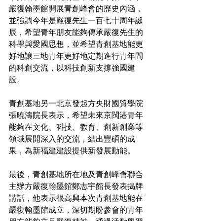
嚴復翰墨館開展青創峰會的歷史內涵，
並強調今年是嚴復先生一百七十周年誕
辰，希望青年朋友能夠傳承嚴復先生的
科學與愛國思想，並希望青創基地能更
好地讓三地青年更好地定期進行青年間
的科創交流，以科技創新支撐強國建
設。
青創基地另一北京發起方央財國貿學院
張曉濤院長表示，希望未來京閩港青年
能夠在文化、科技、教育、創新創業等
領域展開深入的交流，結出豐碩的成
果，為新福建建設提供新發展動能。
最後，青創基地所在地及青創峰會聯合
主辦方嚴復翰墨館鄭志宇館長發表揭牌
講話，他表示很高興本次青創基地能在
嚴復翰墨館成立，深切期盼參會的青年