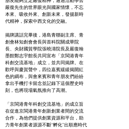
朋友能夠立足嚴復精神，通過活動學習
嚴復先生的世界眼光與國家情懷，不忘
本來、吸收外來、創新未來，發揚新時
代精神，探索中西文化的交融。
揭牌講話完畢後，港島青聯副主席、青
創會林知創會會長與首科院關成華院
長、央財國貿學院張曉濤院長及嚴復翰
墨館鄭志宇館長共同宣布「京閩港青年
科創交流基地」成立，並共同揭牌。在
歡呼與慶賀聲中，四位嘉賓緩緩揭開紅
色的綢布，與會來賓和青年朋友們紛紛
拿出手機打卡留念並記錄下這個歷史時
刻，也將現場氣氛推向了高潮。
「京閩港青年科創交流基地」的成立旨
在促進京閩港青年創新創業者間的交流
合作，為他們提供創業資源和平台，助
力青年創業者源源不斷“孵化”出順應時代