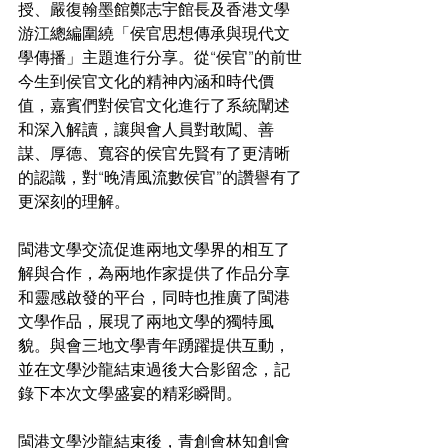
授、嚴復翰墨館鄭志宇館長及香港文學
游江總編圍繞「侯官思想傳承與現代文
學傳播」主題進行分享。從“侯官”的前世
今生到侯官文化的精神內涵和時代價
值，嘉賓們對侯官文化進行了系統闡述
和深入解讀，讓與會人員對敢闖、善
謀、厚德、寬容的侯官先賢有了更清晰
的認識，對“晚清風流數侯官”的讚譽有了
更深刻的理解。
閩港文學交流促進兩地文學界的相互了
解與合作，為兩地作家提供了作品分享
和靈感啟發的平台，同時也推廣了閩港
文學作品，展現了兩地文學的獨特風
貌。與會三地文學青年踴躍提供互動，
並在文學沙龍結束過後大合影留念，記
錄下本次文學盛宴的精彩瞬間。
閩港文學沙龍結束後，青創會林知創會