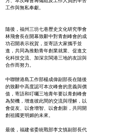
方、本次峰會籌備組及工作人員的辛苦
工作與無私奉獻。
隨後，福州三坊七巷歷史文化研究學會
林飛會長在開幕致辭中對青創峰會的成
功召開表示祝賀，並寄語大家攜手並
進，共同為推動青年創業就業、促進文
化科技交流、加深京閩港三地的友誼與
合作而努力。
中聯辦港島工作部楊成偉副部長在隨後
的致辭中高度認可本次峰會的意義與價
值，寄語和叮囑三地青年要以青創峰會
為契機，增進彼此間的交流與理解，以
會促友、以會增智、以會創新，共同開
創祖國更明媚的未來。
最後，福建省委統戰部李文慎副部長代