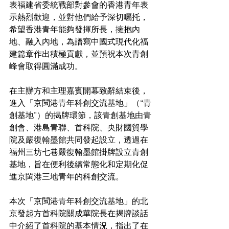
表福建省委統戰部對參會的香港青年表
示熱烈歡迎，並對他們給予深切囑托，
希望香港青年能夠發揮所長，擁抱內
地、融入內地，為譜寫中國式現代化福
建篇章作出積極貢獻，並預祝本次青創
峰會取得圓滿成功。
在主辦方和主理嘉賓開幕致辭結束後，
進入「京閩港青年科創交流基地」（“青
創基地”）的揭牌環節，該青創基地由青
創會、港島青聯、首科院、央財國貿學
院及嚴復翰墨館共同發起設立，透過在
福州三坊七巷嚴復翰墨館掛牌設立青創
基地，旨在便利後續常態化和定期化促
進京閩港三地青年的科創交流。
本次「京閩港青年科創交流基地」的北
京發起方首科院關成華院長在揭牌談話
中介紹了首科院的基本情況，指出了在