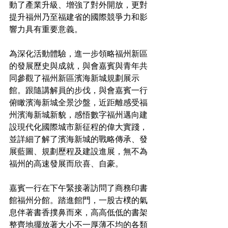
動了產業升級、增強了對外開放，更對
提升福州乃至福建省的國際競爭力和影
響力具有重要意義。
為深化活動體驗，進一步領略福州新區
的發展歷史與成就，與會嘉賓與青年共
同參觀了福州新區濱海新城規劃展示
館。跟隨講解員的步伐，與會嘉賓一行
俯瞰濱海新城全景沙盤，近距離感受福
州濱海新城新貌，感悟數字福州邁向建
設現代化國際城市新征程的偉大實踐，
並詳細了解了濱海新城的戰略傳承、發
展藍圖、規劃歷程及建設進展，無不為
福州的高速發展而欣喜、自豪。
嘉賓一行在下午緊接著訪問了商務印書
館福州分館。踏進館門，一股古樸的氣
息伴著書香撲鼻而來，高高低低的書架
整齊地擺放著大小不一厚薄不均的各類