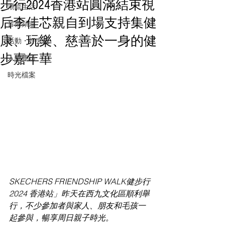
步行2024香港站圓滿結束視
潮流生活
后李佳芯親自到場支持集健
音樂頻道
康、玩樂、慈善於一身的健
活動・好去處
步嘉年華
人物專訪
時光檔案
SKECHERS FRIENDSHIP WALK健步行
2024 香港站」昨天在西九文化區順利舉
行，不少參加者與家人、朋友和毛孩一
起參與，暢享周日親子時光。