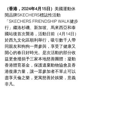
（香港，2024年4月15日）
美國運動休
閒品牌SKECHERS標誌性活動
「SKECHERS FRIENDSHIP WALK健步
行」繼洛杉磯、新加坡、馬來西亞和泰
國站後首次襲港，活動日前（4月14日）
於西九文化區順利舉行，吸引數千人帶
同親友和狗狗一齊參與，享受了健康又
開心的春日好時光。是次活動的部分收
益更會撥捐予三家本地慈善團體：凝動
香港體育基金，保護遺棄動物協會及香
港復康力量，讓一眾參加者不單止可以
盡享天倫之樂，更寓慈善於娛樂，意義
非凡。