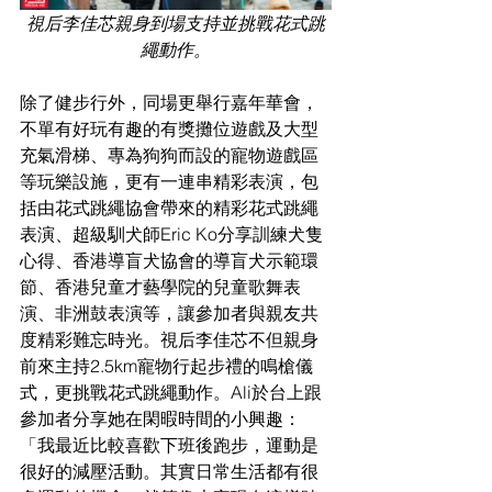
視后李佳芯親身到場支持並挑戰花式跳
繩動作。
除了健步行外，同場更舉行嘉年華會，
不單有好玩有趣的有獎攤位遊戲及大型
充氣滑梯、專為狗狗而設的寵物遊戲區
等玩樂設施，更有一連串精彩表演，包
括由花式跳繩協會帶來的精彩花式跳繩
表演、超級馴犬師Eric Ko分享訓練犬隻
心得、香港導盲犬協會的導盲犬示範環
節、香港兒童才藝學院的兒童歌舞表
演、非洲鼓表演等，讓參加者與親友共
度精彩難忘時光。視后李佳芯不但親身
前來主持2.5km寵物行起步禮的鳴槍儀
式，更挑戰花式跳繩動作。Ali於台上跟
參加者分享她在閑暇時間的小興趣：
「我最近比較喜歡下班後跑步，運動是
很好的減壓活動。其實日常生活都有很