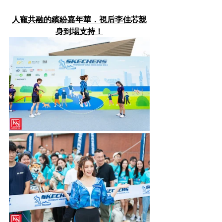
人寵共融的繽紛嘉年華．視后李佳芯親
身到場支持！