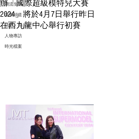
辦「國際超級模特兒大賽
潮流生活
2024」將於4月7日舉行昨日
音樂頻道
在西九龍中心舉行初賽
活動・好去處
人物專訪
時光檔案