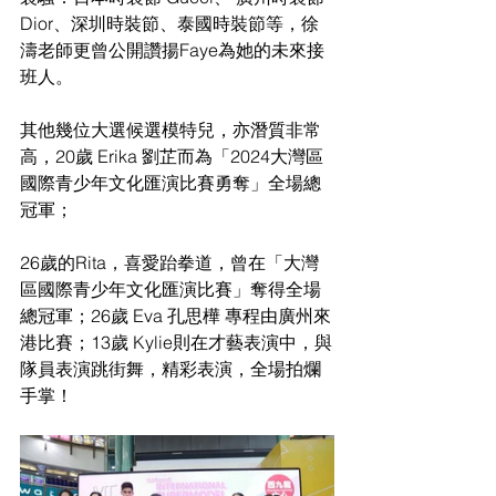
Dior、深圳時裝節、泰國時裝節等，徐
濤老師更曾公開讚揚Faye為她的未來接
班人。
其他幾位大選候選模特兒，亦潛質非常
高，20歲 Erika 劉芷而為「2024大灣區
國際青少年文化匯演比賽勇奪」全場總
冠軍；
26歲的Rita，喜愛跆拳道，曾在「大灣
區國際青少年文化匯演比賽」奪得全場
總冠軍；26歲 Eva 孔思樺 專程由廣州來
港比賽；13歲 Kylie則在才藝表演中，與
隊員表演跳街舞，精彩表演，全場拍爛
手掌！