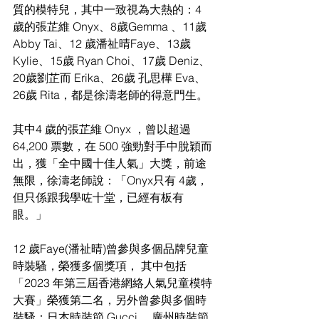
質的模特兒，其中一致視為大熱的：4 
歲的張芷維 Onyx、8歲Gemma 、11歲  
Abby Tai、12 歲潘祉晴Faye、13歲 
Kylie、15歲 Ryan Choi、17歲 Deniz、
20歲劉芷而 Erika、26歲 孔思樺 Eva、
26歲 Rita，都是徐濤老師的得意門生。
其中4 歲的張芷維 Onyx ，曾以超過 
64,200 票數，在 500 強勁對手中脫穎而
出，獲「全中國十佳人氣」大獎，前途
無限，徐濤老師說：「Onyx只有 4歲，
但只係跟我學咗十堂，已經有板有
眼。」
12 歲Faye(潘祉晴)曾參與多個品牌兒童
時裝騷，榮獲多個獎項， 其中包括
「2023 年第三屆香港網絡人氣兒童模特
大賽」榮獲第二名，另外曾參與多個時
裝騷：日本時裝節 Gucci、 廣州時裝節