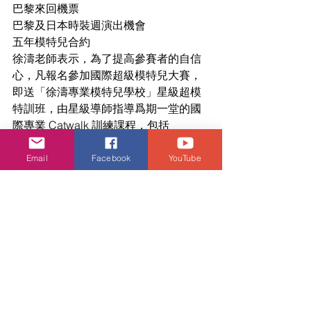
巴黎來回機票
巴黎及日本時裝週演出機會
五年模特兒合約
徐濤老師表示，為了提高參賽者的自信
心，凡報名參加國際超級模特兒大賽，
即送「徐濤專業模特兒學校」星級超模
特訓班，由星級導師指導爲期一堂的國
際專業 Catwalk 訓練課程，包括 
Catwalk、造型運用、T 台 Catwalk 和 
pose。而只要進入總決賽的參加者均可
Email
Facebook
YouTube
獲得免費專業模特兒攝影。
大熱名單：
(No.18) 4 歲的張芷維 Onyx
(No.8) 8歲Gemma
(No.27）11歲  Abby Tai
(No.32 ) 12 歲潘祉晴Faye