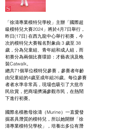
「徐濤專業模特兒學校」主辦「國際超
級模特兒大賽2024」將於4月7日舉行，
昨日(17日) 在西九龍中心舉行初賽，今
次的模特兒大賽報名對象由 3 歲至 38
歲，分為兒童組、青年組和成人組，而
初賽分為兩個比賽環節：才藝表演及晚
裝Catwalk。
總共71個單位模特兒參賽，參賽者年齡
由兒童組的4歲至成年組26歲。每位參賽
者者水準非常高，現場也吸引了大批市
民欣賞，把商場擠滿參觀市民，在熱鬧
下進行初賽。
國際名模教母徐濤（Murine）一直愛發
掘甚具潛質的模特兒，所以她開辦「徐
濤專業模特兒學校」，培養出多位有潛