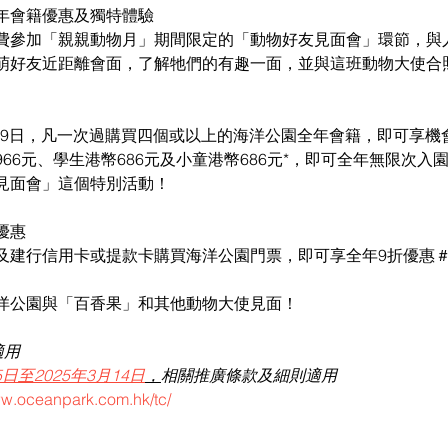
年會籍優惠及獨特體驗
費參加「親親動物月」期間限定的「動物好友見面會」環節，與
萌好友近距離會面，了解牠們的有趣一面，並與這班動物大使合
月19日，凡一次過購買四個或以上的海洋公園全年會籍，即可享
66元、學生港幣686元及小童港幣686元*，即可全年無限次入
見面會」這個特別活動！
優惠
及建行信用卡或提款卡購買海洋公園門票，即可享全年9折優惠
洋公園與「百香果」和其他動物大使見面！
適用
5日至2025年3月14日
，
相關推廣條款及細則適用
ww.oceanpark.com.hk/tc/