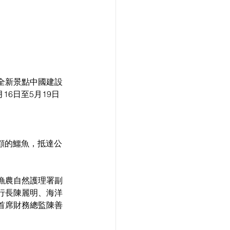
園全新景點中國建設
6日至5月19日
照顧的鱷魚，抵達公
漁農自然護理署副
行長陳麗明、海洋
首席財務總監陳善