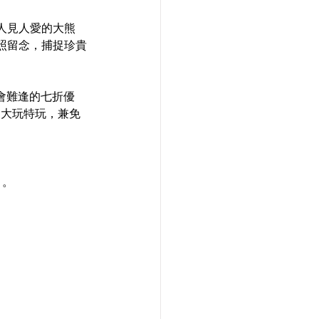
人見人愛的大熊
照留念，捕捉珍貴
機會難逢的七折優
園大玩特玩，兼免
＃。