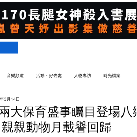
們
音樂頻道
活動・好去處
人物專訪
時光檔案
4年3月14日
兩大保育盛事矚目登場八
 親親動物月載譽回歸