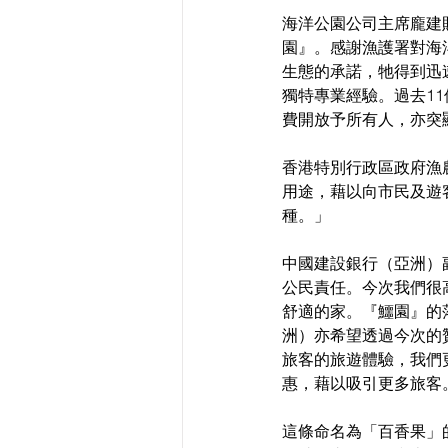
海洋公園公司主席龐建
園』。感謝漁護署對海
生態的承諾，牠得到迅
獨特專業經驗。過去1
費開放予所有人，亦突
香港特別行政區政府漁
用途，藉以向市民及遊
種。」
中國建設銀行（亞洲）
公民責任。今次我們很
舒適的家。『鱷園』的
洲）亦希望透過今次的
旅客的旅遊體驗，我們
惠，藉以吸引更多旅客
這條命名為「百香果」的