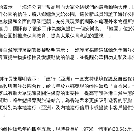
貽表示：「海洋公園非常高興向大家介紹我們的最新動物大使，
洋公園的信任，將八鄉鱷魚交給公園。這位新成員印證了海洋公
速救援和全面的專業照顧，充分展現我們團隊在處理外來物種所
1個月，團隊做了很多工作為鱷魚提供一個安樂窩。『鱷園』位於
顯公園對推廣保育教育、提高大眾保育意識的重視。」
農自然護理署副署長黎堅明表示：「漁護署捐贈這條鱷魚予海洋
客宣揚生物多樣性及愛護動物的信息，並提醒公眾切勿走私及非
副行長陳麗明表示：「建行（亞洲）一直支持環境保護及自然保
高興與海洋公園合作，給去年於八鄉發現的雌性鱷魚『百香果』
落成有助大眾認識及關注保育的重要性，提高守護香港自然生態
贊助，將生態保育與旅遊結合，為香港帶來更多吸引遊客的景點
更特別為本地建行（亞洲）及内地建行信用卡或提款卡客戶提供
。」
雌性鱷魚年約四至五歲，現時身長約1.97米，體重約38.5公斤