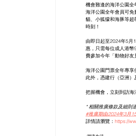
機會難逢的海洋公園全
海洋公園全年會員可免
貓、小狐獴和海豚等超
時刻！
由即日起至2024年5
惠，只需每位成人港幣9
費參加今年「動物好友
海洋公園門票全年專享
此外，憑建行（亞洲）
把握機會，立刻到訪海
* 相關推廣條款及細則
#推廣期由2024年3月1
詳情請瀏覽：
https://w