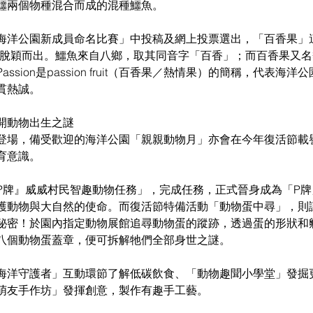
鱷兩個物種混合而成的混種鱷魚。
海洋公園新成員命名比賽」中投稿及網上投票選出，「百香果」這
的建議脫穎而出。鱷魚來自八鄉，取其同音字「百香」；而百香果又
ssion是passion fruit（百香果／熱情果）的簡稱，代表海
貫熱誠。
開動物出生之謎
登場，備受歡迎的海洋公園「親親動物月」亦會在今年復活節載
育意識。
P牌』威威村民智趣動物任務」，完成任務，正式晉身成為「P
護動物與大自然的使命。而復活節特備活動「動物蛋中尋」，則
秘密！於園內指定動物展館追尋動物蛋的蹤跡，透過蛋的形狀和
八個動物蛋蓋章，便可拆解牠們全部身世之謎。
海洋守護者」互動環節了解低碳飲食、「動物趣聞小學堂」發掘
萌友手作坊」發揮創意，製作有趣手工藝。