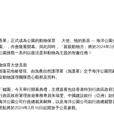
果」正式成為公園的動物保育      大使。牠的新居 — 海洋公
」，亦會隆重開幕。與此同時，「親親動物月」將於2024年3月1
公園挑戰一系列以復活蛋和動物為主題的智趣任務！
物保育大使見面
於八鄉蓮花地被發現、由漁農自然護理署（漁護署）交予海洋公園
及動物護理團隊悉心觀察及照料。
「鱷園」今天舉行開幕典禮，主禮嘉賓包括香港特別行政區政府
行政區政府署理旅遊事務專員朱瑞雯、中國建設銀行（亞洲）副
海洋公園公司行政總裁黃嗣輝，以及海洋公園公司副行政總裁暨
點將於2024年3月16日起開放予公眾參觀。