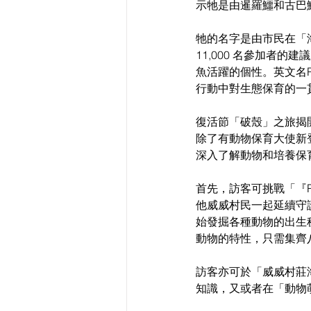
示牠是由暹羅鱷和古巴
牠的名字是由市民在「
11,000 名參加者
魚活躍的個性。英文名Pa
行動中對生態保育的一
復活節「破殼」之旅揭
除了有動物保育大使新
深入了解動物和培養保
首先，訪客可挑戰「『
他威威村民一起延續守
始發掘各種動物的出生
動物的特性，只需集齊
訪客亦可於「威威村莊
知識，又或者在「動物