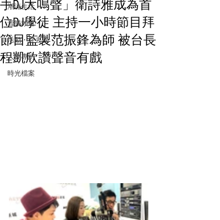
手DJ大鳴聲」衛詩雅成為首
潮流生活
位DJ學徒 主持一小時節目拜
音樂頻道
節目監製范振鋒為師 被台長
活動・好去處
程凱欣讚聲音有戲
人物專訪
時光檔案