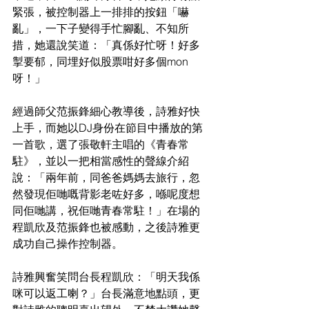
緊張，被控制器上一排排的按鈕「嚇
亂」，一下子變得手忙腳亂、不知所
措，她還說笑道：「真係好忙呀！好多
掣要郁，同埋好似股票咁好多個mon
呀！」
經過師父范振鋒細心教導後，詩雅好快
上手，而她以DJ身份在節目中播放的第
一首歌，選了張敬軒主唱的《青春常
駐》，並以一把相當感性的聲線介紹
說：「兩年前，同爸爸媽媽去旅行，忽
然發現佢哋嘅背影老咗好多，喺呢度想
同佢哋講，祝佢哋青春常駐！」在場的
程凱欣及范振鋒也被感動，之後詩雅更
成功自己操作控制器。
詩雅興奮笑問台長程凱欣：「明天我係
咪可以返工喇？」台長滿意地點頭，更