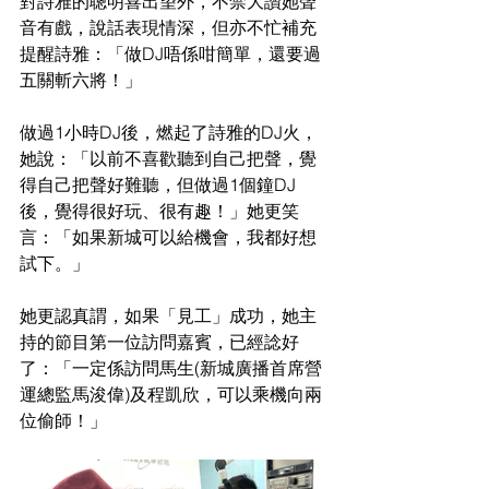
對詩雅的聰明喜出望外，不禁大讚她聲
音有戲，說話表現情深，但亦不忙補充
提醒詩雅：「做DJ唔係咁簡單，還要過
五關斬六將！」
做過1小時DJ後，燃起了詩雅的DJ火，
她說：「以前不喜歡聽到自己把聲，覺
得自己把聲好難聽，但做過1個鐘DJ
後，覺得很好玩、很有趣！」她更笑
言：「如果新城可以給機會，我都好想
試下。」
她更認真謂，如果「見工」成功，她主
持的節目第一位訪問嘉賓，已經諗好
了：「一定係訪問馬生(新城廣播首席營
運總監馬浚偉)及程凱欣，可以乘機向兩
位偷師！」