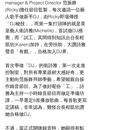
manager & Project Director 范振鋒
(Ricky)擔任節目監製，每次邀請一位藝
人歌手做新手DJ，由Ricky即場傳授
「DJ秘技」，而第一集打頭陣的就是英
皇藝人衛詩雅(Michelle)，首試做DJ感
覺，而「試工」其間得到知訊台台長程
凱欣(Karen)加持，在旁扶助，大讚詩雅
聲音「有戲」，合格加入DJ界。
首次學做「DJ」的衛詩雅，第一次走進
控制室，對所有專業器材大感好奇，更
主動向范振鋒拜師學藝，希望能親自操
作錄音節目。為了做好呢份「工」，詩
雅為主持一小時錄音節目而做足準備功
課，一早選定8首播放歌曲，每首歌更寫
定講稿，非常認為，難怪台長程凱欣讚
她合格做DJ。
不過，當正式開咪錄音時，她顯得有點