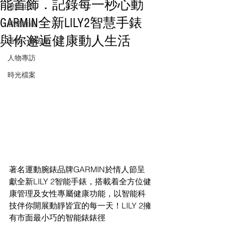
能首飾．記錄每一秒心動
潮流生活
GARMIN全新LILY2智慧手錶
音樂頻道
與你邂逅健康動人生活
活動・好去處
人物專訪
時光檔案
著名運動腕錶品牌GARMIN於情人節呈
獻全新LILY 2智能手錶，搭載着全方位健
康管理及女性專屬健康功能，以智能科
技伴你開展動靜皆宜的每一天！LILY 2擁
有市面最小巧的智能錶錶徑