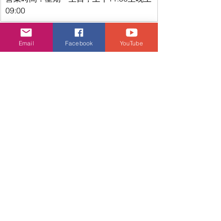
09:00
Email
Facebook
YouTube
客戶服務中心
電話
香港旺角西洋菜南
(852) 3616 0454
街2A-2H號銀城廣
場16樓
營業時間：
星期一
至五，上午10:00至
下午02:00，下午
03:00至晚上07:00
　　　　 （星期
六、日及公眾假期
休息）