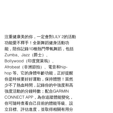
注重健康美的你，一定會對LILY 2的活動
功能愛不釋手！全新舞蹈健身活動功
能，陪你記錄10種熱門帶氧舞蹈，包括
Zumba、Jazz（爵士）、
Bollywood（印度寶萊塢）、
Afrobeat（非洲節拍）、電音和hip-
hop 等。它的身體年齡功能，正好提醒
你是時候要好好運動，保持體態！當然
少不了熱血時間，記錄你的中強度和高
強度活動的分鐘時數；配合GARMIN 
CONNECT APP，為你追蹤體能變化，
你可隨時查看自己目前的體能等級、設
立目標、評估進度，並取得相關有用分