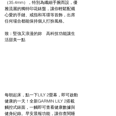
（35.4mm），特別為纖細手腕而設，優
雅流麗的獨特印花錶盤，讓你輕鬆配襯
心愛的手鏈、戒指和耳環等首飾，出席
任何場合都能保持個人打扮風格。
致：堅強又浪漫的妳　高科技功能讓生
活甜美一點
每朝起床，點一下LILY 2螢幕，即可啟動
健康的一天！全新GARMIN LILY 2搭載
觸控式錶面，一觸即可查看健康數據與
健身紀錄。早安晨報功能，讓你查閱睡