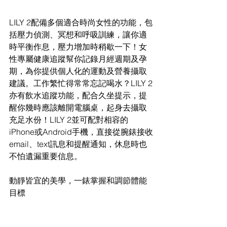
LILY 2配備多個適合時尚女性的功能，包
括壓力偵測、冥想和呼吸訓練，讓你適
時平衡作息，壓力增加時稍歇一下！女
性專屬健康追蹤幫你記錄月經週期及孕
期，為你提供個人化的運動及營養攝取
建議。工作繁忙得常常忘記喝水？LILY 2
亦有飲水追蹤功能，配合久坐提示，提
醒你幾時應該離開電腦桌，起身去攝取
充足水份！LILY 2並可配對相容的
iPhone或Android手機，直接從腕錶接收
email、text訊息和提醒通知，休息時也
不怕遺漏重要信息。
動靜皆宜的美學，一錶掌握和調節體能
目標