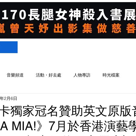
們
音樂頻道
活動・好去處
人物專訪
時光檔案
4年2月6日
卡獨家冠名贊助英文原版
A MIA!》7月於香港演藝