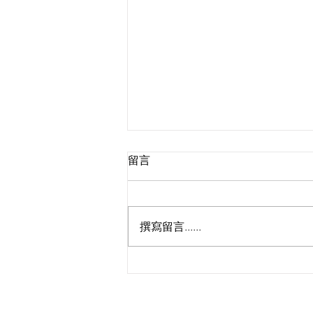
留言
撰寫留言......
🚀 跨境網購免苦等！菜鳥推
「全球三日達」 國際快遞半價
終結網店物流痛點