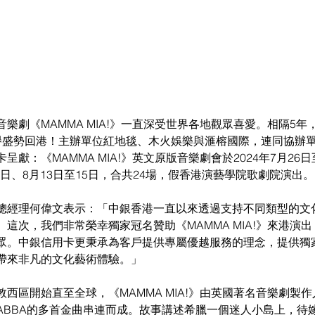
樂劇《MAMMA MIA!》一直深受世界各地觀眾喜愛。相隔5
盛勢回港！主辦單位紅地毯、木火娛樂與滙榕國際，連同協辦單位M
獻：《MAMMA MIA!》英文原版音樂劇會於2024年7月26日至
11日、8月13日至15日，合共24場，假香港演藝學院歌劇院演出。
總經理何偉文表示：「中銀香港一直以來透過支持不同類型的文
這次，我們非常榮幸獨家冠名贊助《MAMMA MIA!》來港演
眾。中銀信用卡更秉承為客戶提供專屬優越服務的理念，提供獨
帶來非凡的文化藝術體驗。」
區開始直至全球，《MAMMA MIA!》由英國著名音樂劇製作人Judy
BBA的多首金曲串連而成。故事講述希臘一個迷人小島上，待嫁少