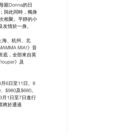
親Donna的日
上；與此同時，獨身
再次相聚。平靜的小
及友情於一身。
括上海、杭州、北
MA MIA!》音
班底，全部來自英
ouper》及
8月6日至11日、8
$980及$680。
於3月1日至7日進行
票將於通過