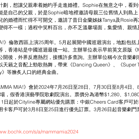
劃，想讓父親牽着她旳手走進婚禮。Sophie在無意之中，看到母
是自己的父親，於是Sophie暗地裡邀請母親三位舊情人到島
的婚禮而忙得不可開交，邀請了昔日金蘭姊妹Tanya及Rosie
變得不一樣；過程中笑料百出，亦不乏溫馨場面，集愛情、親情
MIA!》倫敦西區上演25周年。5月起展開中國巡迴演出，地點包
，香港站是中國巡迴最後一站。主辦單位表示早前英文原版《MAM
公開後，外界反應熱烈，接獲許多查詢。主辦單位稱今次音樂劇
之音配上勁歌熱舞，帶來《Dancing Queen》、《Super Tr
 Money》等膾炙人口的經典金曲。
A MIA!》會於2024年7月26日至28日、7月30日至8月4日、
場，假香港演藝學院歌劇院演出。票價分為港幣$1,280、$1,080、
起於Cityline專屬網站優先購票：中銀Cheers Card客戶可
卡客戶可於3月8日至25日進行優先訂票。3月26日起音樂劇門
/www.bochk.com/s/a/mammamia2024