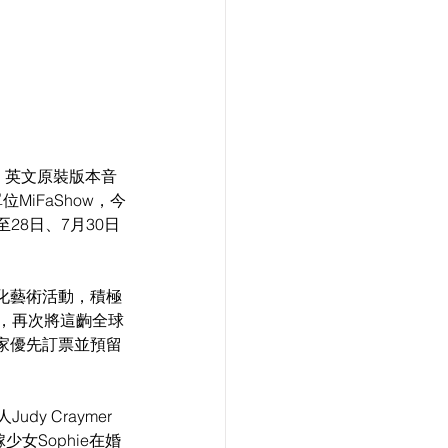
年，英文原裝版本音
iFaShow，今
28日、7月30日
化藝術活動，積極
出，再次將這齣全球
家優先訂票並預留
 Craymer 
女Sophie在婚