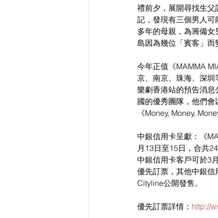
禮前夕，展開尋找生父計
記，發現有三個男人可能
多年的母親，為籌備女兒
島因為幾位「賓客」而
今年正值《MAMMA 
京、南京、珠海、深圳等
樂劇香港站的預告消息
國的優秀團隊，他們會以天籟
《Money, Money,
中銀信用卡呈獻：《MAMM
月13日至15日，合共24
中銀信用卡客戶可於3月1日
優先訂票，其他中銀信用
Cityline公開發售。
優先訂票詳情：
http:/