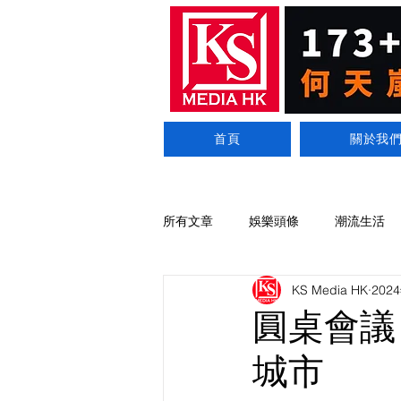
首頁
關於我
所有文章
娛樂頭條
潮流生活
KS Media HK
202
圓桌會議
城市