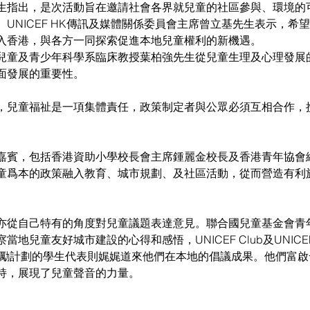
生指出，是次活動旨在邀請社會各界就兒童的社區參與、環境的
UNICEF HK傳訊及媒體關係委員會主席曾立基先生表示，希
入香港，與各方一同探索促進本地兒童權利的新機遇。
兒童及青少年科學系臨床教授葉柏強先生從兒童生理及心理發展
面發展的重要性。
，兒童福祉是一項集體責任，政策制定者與公眾必須互相合作，
嘉賓，包括香港資助小學校長會主席鍾麗金校長及香港青年協會
童爲本的政策融入教育、城市規劃、及社區活動，從而營造有利
亦從自己特有的角度對兒童議題表達意見。聯合國兒童基金會青
地兒童友好城市建設的心得和感悟，UNICEF Club及UNICE
學習獎勵計劃的學生代表則娓娓道來他們在本地的倡議成果。他們富
持，展現了兒童聲音的力量。