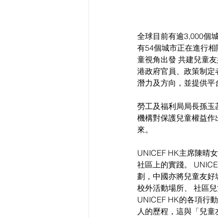
全球目前有逾3,000
有54個城市正在進行相
童視角出發 共建兒童
港政府官員、政策制定
潛力及方向，並提供平
勞工及福利局局長孫玉菡
機構對保護兒童權益作
來。
UNICEF HK主席
社區上的實踐。 UNI
劃，中國亦將兒童友好城
校外活動場所、 社區
UNICEF HK的各
人的歷程，這與「兒童友