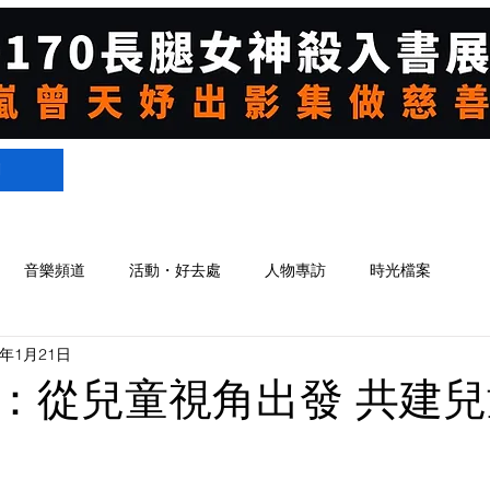
們
音樂頻道
活動・好去處
人物專訪
時光檔案
4年1月21日
：從兒童視角出發 共建