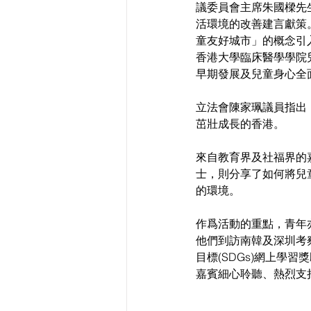
議委員會主席朱國樑先
活環境的改善建言獻策。
童友好城市」的概念引
香港大學臨床醫學學院
早期發展及兒童身心全
立法會陳家珮議員指出
茁壯成長的香港。
來自教育界及社福界的
士，則分享了如何將兒
的環境。
作爲活動的重點，青年
他們到訪南韓及深圳考察當
目標(SDGs)網上
嘉賓細心聆聽、熱烈支