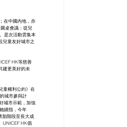
」；在中國内地，亦
「圓桌會議：從兒
益。是次活動雲集本
設兒童友好城市之
EF HK等慈善
共建更美好的未
《兒童權利公約》在
家的城市參與計
友好城市示範，加強
她續指，今年
親懷胎階段至長大成
ICEF HK倡