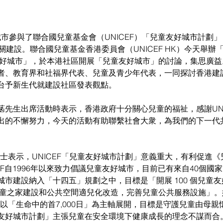
個城市參與了聯合國兒童基金會（UNICEF）「兒童友好城市計劃
關建設。聯合國兒童基金香港委員會（UNICEF HK）今天舉辦
友好城市」，於本港社區開展「兒童友好城市」的討論，集思廣
者、教育界和社福界代表、兒童及青少年代表，一同探討香港建
台予新生代就建設社區發表觀點。
先生出席活動時表示，香港政府十分關心兒童的福祉，感謝UNIC
出的不懈努力，今天的活動有助聯繫社會大衆，為我們的下一代
陳晴女士表示，UNICEF「兒童友好城市計劃」意義重大，有利促進
CEF自1996年以來致力倡議兒童友好城市，目前已有來自40個國
市建設納入「十四五」規劃之中，目標是「開展 100 個兒童
兒童之家建設和公共空間適兒化改造，完善兒童公共服務設施」。
項行動以「生命中的首7,000日」為主軸展開，目標是守護兒童由母
好城市計劃」主張兒童在安全環境下健康成長的理念不謀而合。UN