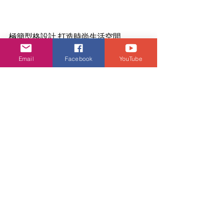
極簡型格設計 打造時尚生活空間
Samsung首次為Odyssey電競顯示器系
Email
Facebook
YouTube
列添加平面機款， Odyssey OLED G8和
Odyssey OLED G6，配備16:9的屏幕比
例，
極簡型格而纖薄的金屬機身設計，
搭配Core Lighting+技術，使顯示器提
升時尚感
。
Core Lighting+技術能從顯示器背面發
出環境光，將玩家投入遊戲和娛樂的環
境之中。機背搭配 Core Lighting+，提
供多種顏色模式，讓屏幕更添獨特個
性。與上一代型號（G95SC）相比，其
照明圈4倍纖幼，與3.9mm纖幼金屬邊框
無縫結合。此外，新款型號配備了一種
纖薄的金屬底座，厚度僅為3mm，採用