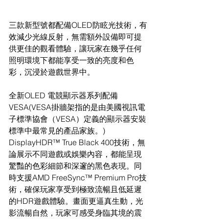
三款新型號都配備OLED防眩光技術，有
效減少光線反射，無需額外設備即可提
供更佳的觀看體驗，讓玩家在幾乎任何
照明環境下都能享受一致的亮度和色
彩，沉浸於遊戲世界中。
全新OLED 電競顯示器系列配備
VESA(VESA掛牆架指的是由美國視訊電
子標準協會（VESA）定義的顯示器安裝
標準中最常見的產品家族。)  
DisplayHDR™ True Black 400技術，無
論展示不同遊戲或娛樂內容，都能呈現
驚豔的色彩細節和深邃的黑色表現。同
時支援AMD FreeSync™ Premium Pro技
術，確保玩家享受到極致流暢且低延遲
的HDR遊戲體驗。畫面更逼真生動，光
影流暢自然，玩家可感受身臨其境的震