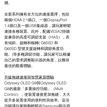
撼。
全新系列擁有全方位的連接選擇，包括
兩個HDMI 2.1插口、一個DisplayPort 
1.4插口及一個USB集線器，
讓玩家輕鬆
連接各種裝置
。此外，配備VESA2掛牆
架兼容的高度可調節支架（HAS），具
有傾斜、旋轉和樞轉( G80SD 和 
G60SD 型號支援旋轉和調節角度功
能。)等多種調節功能，
讓玩家可以根據
自己的需求調整顯示器的角度，以獲得
最佳的觀看體驗。
升級無縫連接與智慧家居體驗
Odyssey OLED G9與Odyssey OLED 
G8的最新「多重操控功能」（Multi 
Control），使裝置連接更加無縫，大大
提升多裝置使用的便利性與效率。這項
功能讓玩家能夠輕鬆在Samsung顯示器