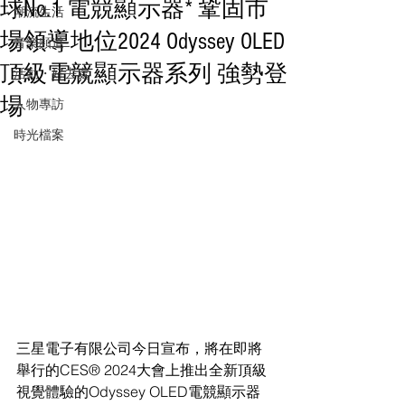
球No.1 電競顯示器* 鞏固市
潮流生活
場領導地位2024 Odyssey OLED
音樂頻道
頂級電競顯示器系列 強勢登
活動・好去處
場
人物專訪
時光檔案
三星電子有限公司今日宣布，將在即將
舉行的CES® 2024大會上推出全新頂級
視覺體驗的Odyssey OLED電競顯示器