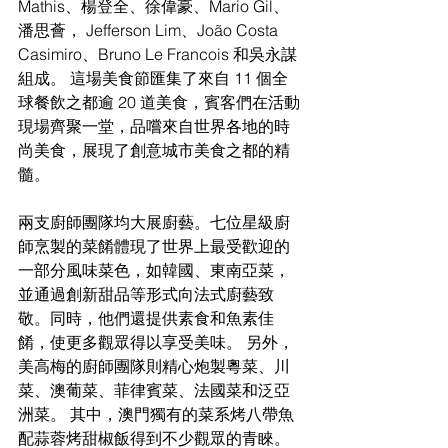
Mathis、
楊登全、徐偉豪、
Mario Gil、
潘思薈，
 Jefferson Lim、João Costa 
Casimiro、Bruno Le Francois 和
吳永謀
組成。
 這場美食節匯集了來自 11 個全
球餐飲之都逾 20 道美食，賓客們在活動
現場齊聚一堂，品嚐來自世界各地的時
尚美食，展現了創意城市美食之都的精
髓。
兩支廚師團隊均大展廚藝。七位星級廚
師烹製的菜餚體現了世界上最受歡迎的
一部分風味菜色，如韓國、東南亞菜，
並通過創新甜品等形式向法式廚藝致
敬。同時，他們還提供素食和魚素佳
餚，使更多觀眾得以享受美味。 另外，
美高梅的廚師團隊則精心炮製粵菜、川
菜、澳葡菜、菲律賓菜、法國菜和泛亞
洲菜。 其中，澳門獨有的菜系烤八帶魚
配蒜蓉烤甜椒飯得到不少觀眾的青睞。