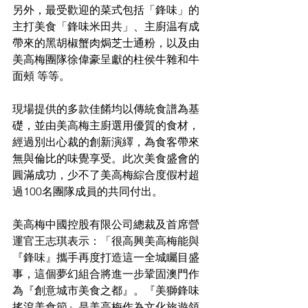
另外，最受歡迎的菜式包括「鋒味」的
主打美食「鋒味米田共」、主廚温有成
帶來的黑胡椒蟹肉焗芝士通粉，以及由
美高梅團隊徐偉豪呈獻的柱侯牛雜和牛
面頰 等等。
現場提供的多款佳餚均以傳統食譜為基
礎，並由美高梅主廚選用優質的食材，
經過別出心裁的創新演繹，為食客帶來
無與倫比的味覺享受。此次美食盛會的
圓滿成功，少不了美高梅綜合度假村超
過100名團隊成員的共同付出。
美高梅中國控
股有限公司總裁及首席營
運官王志琪表示：「很高興美高梅能與
『鋒味』攜手再度打造這一全城矚目盛
事，這個夢幻組合將進一步鞏固澳門作
為『創意城市美食之都』。『美獅鋒味
搖滾美食節』是美高梅作為文化旅遊領