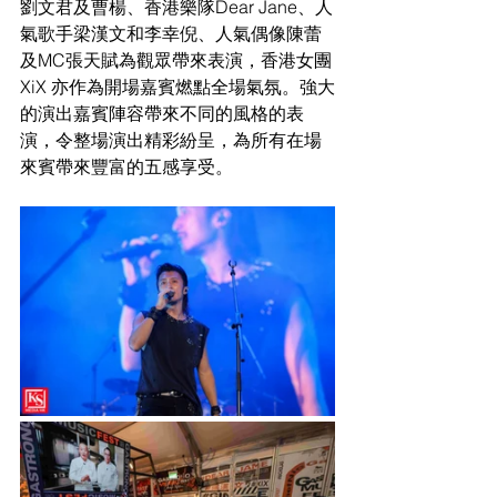
劉文君及曹楊、香港樂隊
Dear Jane、人
氣歌手
梁漢文和李幸倪、人氣偶像陳蕾
及
MC張天賦為觀眾帶來表演，香港女團
XiX 亦作為開場嘉賓燃點全場氣氛。強大
的演出嘉賓陣容帶來不同的風格的表
演，令整場演出精彩紛呈，為所有在場
來賓帶來豐富的五感享受。