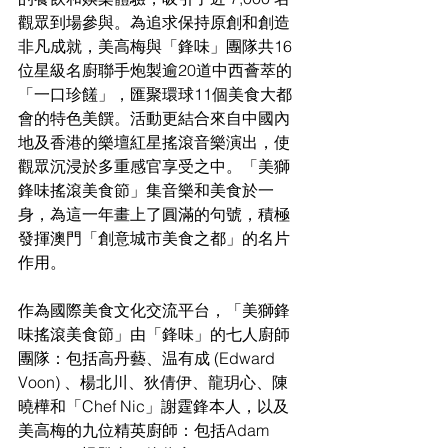
觀眾到場參與。為追求保持原創和創造
非凡成就，美高梅與「鋒味」團隊共16 
位
星級名廚聯手炮製逾20道中西薈萃的
「一口珍饈」，
匯聚環球11個美食大都
會的特色美饌。活動更結合來自中國內
地及香港的樂壇紅星搖滾音樂演出，使
觀眾沉浸於多重感官享受之中。「美獅
鋒味搖滾美食節」集音樂
和美食於一
身，為這一年畫上了圓滿的句號，積極
發揮澳門「創意城市美食之都」的名片
作用。
作為國際美食文化交流平台，「美獅鋒
味搖滾美食節」由「鋒味」的七人廚師
團隊：包括
高丹藝、温有成
 (Edward 
Voon) 、
楊北川、狄倩伊、龍玥心、陳
曉樺和「
Chef Nic」
謝霆鋒本人，以及
美高梅的九
位精英廚師：包括Adam 