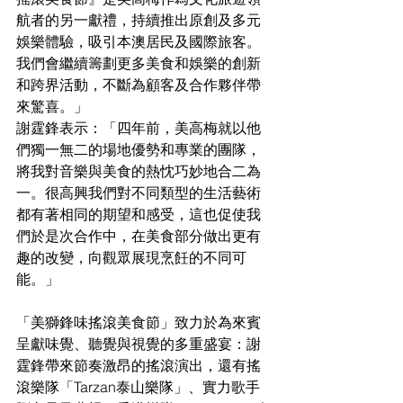
航者的另一獻禮，持續推出原創及多元
娛樂體驗，吸引本澳居民及國際旅客。
我們會繼續籌劃更多美食和娛樂的創新
和跨界活動，不斷為顧客及合作夥伴帶
來驚喜。」
謝霆鋒表示：「四年前，美高梅就以他
們獨一無二的場地優勢和專業的團隊，
將我對音樂與美食的熱忱巧妙地合二為
一。很高興我們對不同類型的生活藝術
都有著相同的期望和感受，這也促使我
們於是次合作中，在美食部分做出更有
趣的改變，向觀眾展現烹飪的不同可
能。」
「美獅鋒味搖滾美食節」致力於為來賓
呈獻味覺、聽覺與視覺的多重盛宴：謝
霆鋒帶來節奏激昂的搖滾演出，還有搖
滾樂隊「Tarzan泰山樂隊」、實力歌手