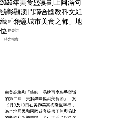
2023年美食盛宴劃上圓滿句
潮流生活
號彰顯澳門聯合國教科文組
音樂頻道
織「創意城市美食之都」地
活動・好去處
位
人物專訪
時光檔案
由美高梅和「鋒味」品牌再度聯手舉辦
的第二屆「美獅鋒味搖滾美食節」，於
12月9及10日在美獅美高梅隆重舉行，
為本地居民和國際遊客提供了無與倫比
的餐飲和娛樂體驗，吸引了近 7,000 名