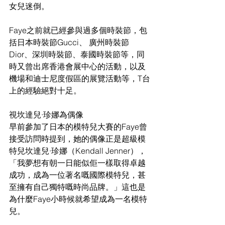
女兒迷倒。
Faye之前就已經參與過多個時裝節，包
括日本時裝節Gucci、 廣州時裝節
Dior、深圳時裝節、泰國時裝節等，同
時又曾出席香港會展中心的活動，以及
機場和迪士尼度假區的展覽活動等，T台
上的經驗絕對十足。
視坎達兒·珍娜為偶像
早前參加了日本的模特兒大賽的Faye曾
接受訪問時提到，她的偶像正是超級模
特兒坎達兒·珍娜（Kendall Jenner），
「我夢想有朝一日能似佢一樣取得卓越
成功，成為一位著名嘅國際模特兒，甚
至擁有自己獨特嘅時尚品牌。」這也是
為什麼Faye小時候就希望成為一名模特
兒。