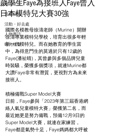
歲學生Faye為接班人Faye曾入
潮流生活
日本模特兒大賽30強
音樂頻道
活動・好去處
國際名模教母徐濤老師（Murine）開辦
人物專訪
徐濤專業模特兒學校，培育出很多年輕
新一代模特兒。而在她教育的學生當
時光檔案
中，為得意門生的莫過於只有12歲的
Faye(潘祉晴)，其曾參與多個品牌兒童
時裝騷，榮獲多個獎項，就連Murine都
大讚Faye非常有潛質，更視對方為未來
接班人。
積極備戰Super Model大賽
日前，Faye參與「2023年第三屆香港網
絡人氣兒童模特大賽」榮獲第二名，而
最近她更是努力備戰，預備12月9日的
Super Model大賽，就連在家練習，
Faye都是氣勢十足，Faye媽媽都大呼被