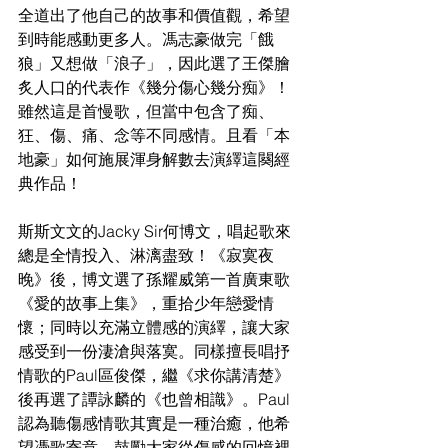
全道出了他自己的故事和價值觀，希望
到時能感動更多人。馮志豪做完「餓
狼」又想做「浪子」，因此選了王傑膾
炙人口的代表作《幾分傷心幾分痴》！
雖然這是首慢歌，但當中包含了痴、
狂、傷、痛、念等不同感情。且看「本
地豪」如何施展渾身解數去演繹這闋經
典作品！
斯斯文文的Jacky Sir何博文，唱起歌來
總是全情投入、淋漓盡致！《寂寞夜
晚》後，博文選了孫耀威第一首廣東歌
《愛的故事上集》，重拾少年戀愛情
懷；同時以充滿立體感的演繹，讓大家
感受到一份淒滄與落寞。同樣擅長唱抒
情歌的Paul區俊傑，繼《求你講清楚》
後再選了譚詠麟的《也曾相識》。Paul
認為聽傷感情歌其實是一種治癒，他希
望憑歌寄意，鼓勵大家從傷感的回憶裡