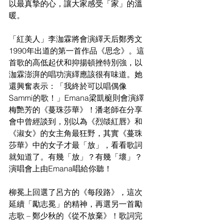
以最真摯的心，讓大家感受「家」的溫
暖。
「紅美人」李泇霖將會演繹天后鄭秀文
1990年出道的第一首作品《思念》。這
首歌的高低起伏和抑揚頓挫特別強，以
泇霖澎湃的唱功演繹應該很有味道。她
還興奮表示：「我終於可以唱偶像
Sammi的歌！」Emana梁凱榳則會演繹
梅艷芳的《蔓珠莎華》！潘老師在分享
會中曾經談到，別以為《烈燄紅唇》和
《淑女》的女主角最狂野，其實《蔓珠
莎華》中的女子才最「放」，看看歌詞
就知道了。有幾「放」？有幾「壞」？
演唱會上由Emana唱給你聽！
柳冕上回選了呂方的《每段路》，這次
延續「勵志冕」的精神，再選另一首勵
志歌 – 鄭少秋的《從不放棄》！歌詞完