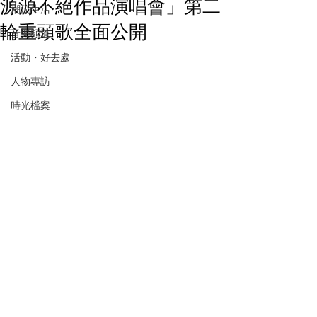
源源不絕作品演唱會」第二
潮流生活
輪重頭歌全面公開
音樂頻道
活動・好去處
人物專訪
時光檔案