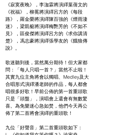
《寂寞夜晚》，李泇霖將演繹葉蒨文的
《祝福》，柳冕將演繹呂方的《每段
路》，羅金榮將演繹陳百強的《煙雨淒
迷》，梁凱榳將演繹梅艷芳的《不如不
見》，區俊傑將演繹呂方的《求你講清
楚》，馮志豪將演繹張學友的《餓狼傳
說》。
歌迷聽到後，當然萬分期待！但大家都
問：「每人只唱一首？」當然不止啦！
其實九位主角將會以獨唱、Medley及大
合唱形式演繹潘老師的作品，每人都會
唱很多好歌！早前公佈的第一首重頭歌
只是「頭盤」，演唱會上還會有無數驚
喜。為免樂迷心急如焚，他們今天再公
佈了第二首將會演繹的重頭歌！
九位「好聲音」第二首重頭歌如下：
l   《你知道我在等你嗎？》涂家堯