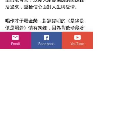
活過來，重拾信心面對人生與愛情。
唱作才子羅金榮，對劉錫明的《是緣是
債是場夢》情有獨鍾，因為背後珍藏著
他與知音人的故事。人生本來就是一場
夢，也是一場債。來來去去，悲歡離
Email
Facebook
YouTube
合，苦與樂全在一念之隔。金榮對人生
的參透，將會為歌曲添上不一樣的感
覺！九位「好聲音」將會努力演繹每首
選定的作品，想支持他們的朋友，可以
購票入場觀看。演唱會詳情如下：
日期：2024年1月8日 (星期一)
時間：晚上8:00
地點：柴灣青年廣場Y綜藝館
門票：HK$800、HK$600、HK$400
購票網址：
https://www.urbtix.hk/event-
detail/10973/