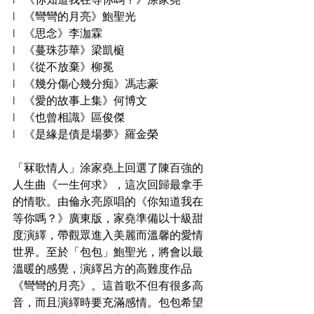
l   《彎彎的月亮》鮑聖光
l   《思念》李泇霖
l   《蔓珠莎華》梁凱榳
l   《從不放棄》柳冕
l   《幾分傷心幾分痴》馮志豪
l   《愛的故事上集》何博文
l   《也曾相識》區俊傑
l   《是緣是債是場夢》羅金榮
「冧歌情人」涂家堯上回選了陳百強的
人生曲《一生何求》，這次回歸最拿手
的情歌。由倫永亮原唱的《你知道我在
等你嗎？》廣東版，家堯準備以十級甜
度演繹，帶觀眾進入美麗而溫馨的愛情
世界。至於「包包」鮑聖光，將會以最
溫暖的感覺，演繹呂方的高難度作品
《彎彎的月亮》。這首歌不但有很多高
音，而且演繹時要充滿感情。包包希望