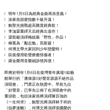
l   明年1月8日為經典金曲再添意義！
l   涂家堯甜蜜指數十級升溫！
l   鮑聖光挑戰超高難度經典歌！
l   李泇霖重繹天后經典出道作！
l   梁凱榳演繹梅姐最「野性」作品！
l   柳冕為「勵志勉」寫新篇！
l   何博文帶大家回到少年戀愛時！
l   區俊傑用歌聲療癒情傷者！
l   羅金榮用音樂細訴情與債！
即將於明年1月8日在柴灣青年廣場Y綜藝
館舉行的「潘偉源X好聲音源源不絕作品
演唱會」，門票正在熱賣中。早前九位
「好聲音」已率先公佈了在演唱會中的
重頭歌，包括涂家堯將演繹陳百強的
《一生何求》，鮑聖光將演繹林子祥的
《似夢迷離》，何博文將演繹張國榮的