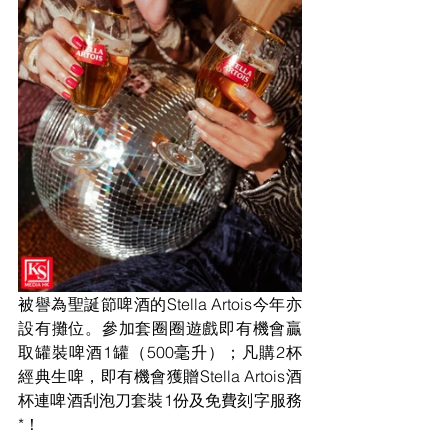
被譽為聖誕節啤酒的Stella Artois今年亦
設有攤位。參加套圈圈遊戲即有機會贏
取罐裝啤酒1罐（500毫升）；凡購2杯
經典生啤，即有機會獲贈Stella Artois酒
杯連啤酒刮泡刀套裝1份及免費刻字服務
*！