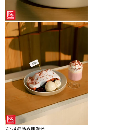
左: 楓糖熱香餅漢堡