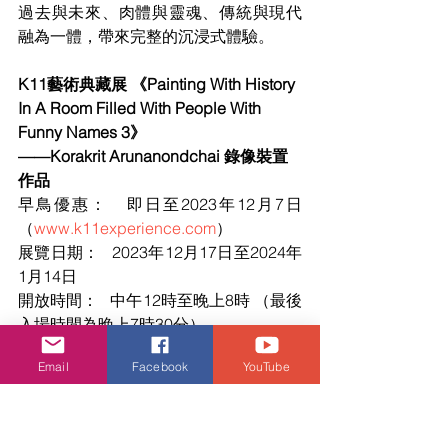
過去與未來、肉體與靈魂、傳統與現代
融為一體，帶來完整的沉浸式體驗。
K11藝術典藏展 《Painting With History 
In A Room Filled With People With 
Funny Names 3》
——Korakrit Arunanondchai 錄像裝置
作品
早鳥優惠：   即日至2023年12月7日
（
www.k11experience.com
）
展覽日期：   2023年12月17日至2024年
1月14日
開放時間：   中午12時至晚上8時 （最後
入場時間為晚上7時30分）
地點：          K11 MUSEA 6樓, K11 Art 
Email
Facebook
YouTube
& Cultural Centre, Kunsthalle    