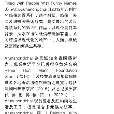
Filled With People With Funny Names 
3》來自Arunanondchai自2012年起創作
的錄像裝置系列，結合雕塑、錄像、表
演及繪畫等藝術形式。是次展出的裝置
為該系列的第四件作品，以現今曼谷為
背景，探索在這個既信奉萬物有靈，又
同時追求現代化的城市中，人類、機械
及靈體如何共生共存。
Arunanondchai 為國際知名泰國藝術
家，職業生涯早期已獲得享負盛名的
Rema Hort Mann Foundation 
Grant（2013），及後亦獲邀參加多個於
世界各地著名博物館舉辦之展覽，包括
法國巴黎東京宮（2015）及悉尼澳洲當
代藝術博物館（2022）。
Arunanondchai 現於曼谷及紐約兩地生
活及工作，擅長混合多元媒介敍事。
Arunanondchai 藉《Painting With 