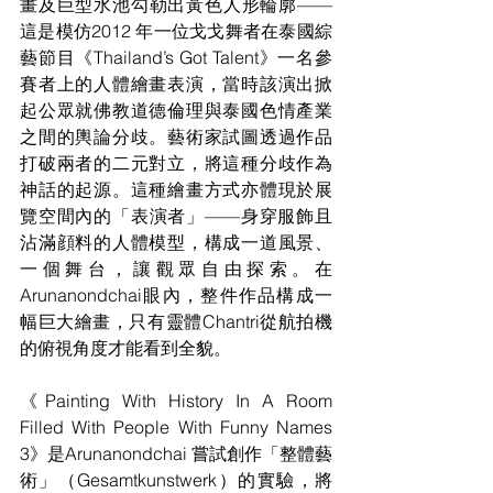
畫及巨型水池勾勒出黃色人形輪廓——
這是模仿2012 年一位戈戈舞者在泰國綜
藝節目《Thailand’s Got Talent》一名參
賽者上的人體繪畫表演，當時該演出掀
起公眾就佛教道德倫理與泰國色情產業
之間的輿論分歧。藝術家試圖透過作品
打破兩者的二元對立，將這種分歧作為
神話的起源。這種繪畫方式亦體現於展
覽空間內的「表演者」——身穿服飾且
沾滿顔料的人體模型，構成一道風景、
一個舞台，讓觀眾自由探索。在
Arunanondchai眼內，整件作品構成一
幅巨大繪畫，只有靈體Chantri從航拍機
的俯視角度才能看到全貌。
《Painting With History In A Room 
Filled With People With Funny Names 
3》是Arunanondchai 嘗試創作「整體藝
術」（Gesamtkunstwerk）的實驗，將