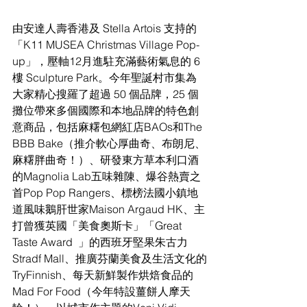
由安達人壽香港及 Stella Artois 支持的
「K11 MUSEA Christmas Village Pop-
up」，壓軸12月進駐充滿藝術氣息的 6 
樓 Sculpture Park。今年聖誕村市集為
大家精心搜羅了超過 50 個品牌，25 個
攤位帶來多個國際和本地品牌的特色創
意商品，包括麻糬包網紅店BAOs和The 
BBB Bake（推介軟心厚曲奇、布朗尼、
麻糬胖曲奇！）、研發東方草本利口酒
的Magnolia Lab五味雜陳、爆谷熱賣之
首Pop Pop Rangers、標榜法國小鎮地
道風味鵝肝世家Maison Argaud HK、主
打曾獲英國「美食奧斯卡」「Great 
Taste Award  」的西班牙堅果朱古力
Stradf Mall、推廣芬蘭美食及生活文化的
TryFinnish、每天新鮮製作烘焙食品的
Mad For Food（今年特設薑餅人摩天