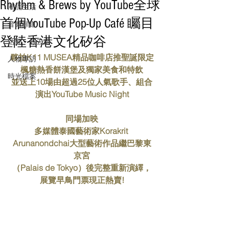
Rhythm & Brews by YouTube全球
潮流生活
首個YouTube Pop-Up Café 矚目
音樂頻道
登陸香港文化矽谷
活動・好去處
夥拍K11 MUSEA精品咖啡店推聖誕限定
人物專訪
楓糖熱香餅漢堡及獨家美食和特飲
時光檔案
並送上10場由超過25位人氣歌手、組合
演出YouTube Music Night
同場加映
多媒體泰國藝術家Korakrit 
Arunanondchai大型藝術作品繼巴黎東
京宮
（Palais de Tokyo）後完整重新演繹，
展覽早鳥門票現正熱賣!