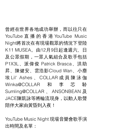
曾經在世界各地成功舉辦，而以往只在
YouTube直播的香港YouTube Music 
Night將首次在有現場觀眾的情況下登陸
K11 MUSEA。由12月9日起逢週六、日
及公眾假期，一眾人氣組合及歌手包括
P1X3L、派偉俊 Patrick Brasca、洪助
昇、陳健安、雲浩影Cloud Wan、小塵
埃Lil' Ashes、COLLAR成員陳泳伽 
Winka@COLLAR和李芯駖
Sumling@COLLAR、ANSONBEAN及
JACE陳凱詠等將輪流現身，以動人歌聲
陪伴大家由黃昏到入夜！
YouTube Music Night 現場音樂會歌手演
出時間及名單：