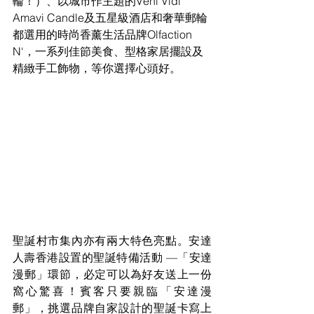
輪！）、以城市作主題的Veni Vidi 
Amavi Candle及五星級酒店和奢華郵輪
都選用的時尚香薰生活品牌Olfaction 
N‘，一系列佳節美食、型格家居擺設及
精緻手工飾物，等你選擇心頭好。
聖誕村市集內亦有兩大特色亮點。安達
人壽香港設置的聖誕特備活動 —「安達
漫郵」環節，必定可以為好友送上一份
窩心驚喜！賓客只要親臨「安達漫
郵」，挑選品牌自家設計的聖誕卡寫上