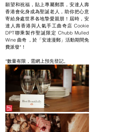
願望和祝福，貼上專屬郵票，安達人壽
香港會化身成為聖誕老人，助你把心意
寄給身處世界各地摯愛親朋！屆時，安
達人壽香港與人氣手工曲奇店 Cookie 
DPT聯乘製作聖誕限定 Chubb Mulled 
Wine 曲奇 ，於「安達漫郵」活動期間免
費派發*！
*數量有限，需網上預先登記。