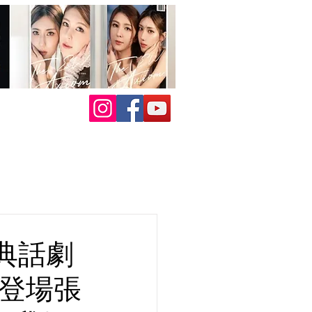
典話劇
漪登場張