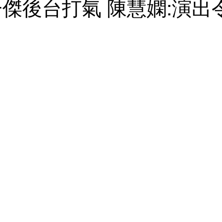
一傑後台打氣 陳慧嫻:演出