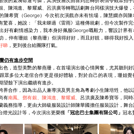
敢恨的繁漪命運可憐，其演技層次由喜到悲轉折表情令觀眾拍手
銀、陳鴻進、黎耀威、呂洪廣等轉戰話劇舞台同樣演技大爆發，
的陳希寶（George）今次初次演戲亦未有怯場，陳慧嫻亦與
有驚喜，她說：「我未睇過《雷雨》這種傳統劇，但今次製作完
出好有劇情感染力，我本身好佩服George嘅毅力，響設計界
好叻，仲有珊姐（黎燕珊）佢演得好好，而且好靚，睇得我好投
好睇
，更到後台給團隊打氣。
自覺仍有進步空間
出色，造型美艷的黎燕珊，在首場演出後心情興奮，尤其聽到好
跟眾多位大老倌合作更是很好體驗，對於自己的表現，珊姐覺
，期望餘下演出繼續有進步。
跨界合作，因為出品人兼導演及男主角為粵劇小生陳培甡，他以
尚有
南鳳、鄧有銀、陳鴻進、
黎耀威
、
呂洪廣及陳希寶等，同時
蘭義務指導，更由大師級服裝設計師陳華國擔任服裝設計，舞台
台燈光設計等，今次演出更榮獲
「冠忠巴士集團有限公司」
冠名