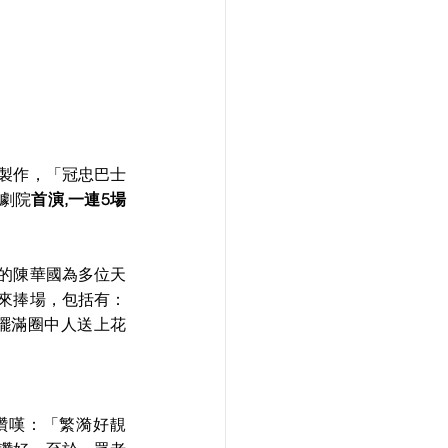
製作，「冠忠巴士
劇院
首演,一連5場
的陳華國為多位天
來捧場，包括有：
擺滿圈中人送上花
讚嘆：「繁漪好靚