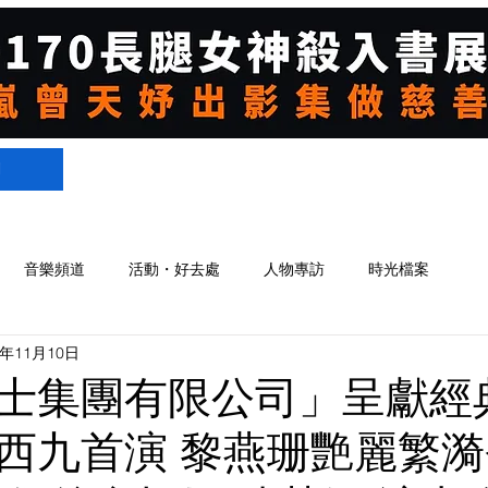
們
音樂頻道
活動・好去處
人物專訪
時光檔案
3年11月10日
士集團有限公司」呈獻經
西九首演 黎燕珊艷麗繁