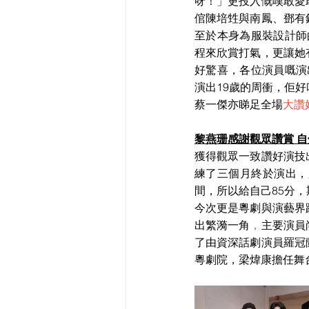
呀！」更投入慨嘆敢愛
倌陳培甡與南鳳、鄧有
至於本身為服裝設計師
程來欣賞打氣，更讓她
好驚喜，各位演員嘅演
演出19歲的周衝，佢
蔡一傑亦睇足全場
大讚
黎燕珊感謝觀眾讚賞 
獲得觀眾一致讚好演技
練了三個月終於演出，
間，所以給自己85分
今次更是粵劇與演藝界
出繁漪一角
，
主要演員
了由資深話劇演員羅冠
粵劇院，梁煒康擔任舞