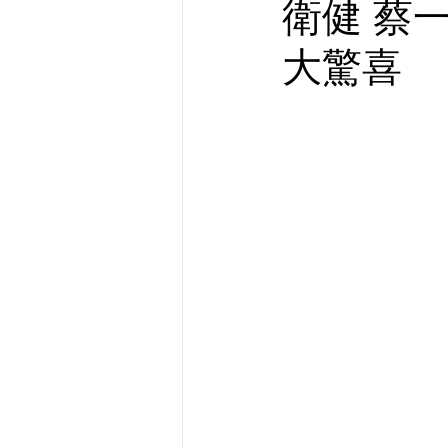
衛健 蔡
大驚喜