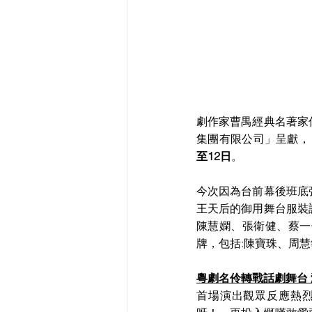
劇作家曹禺經典名著家
集團有限公司」呈獻，
至12日
。
今次因為台前幕後班底
王天后的御用舞台服裝
陳慧嫻、張衛健、蔡一
牌，包括:陳寶珠、周
粵劇名伶轉戰話劇舞台
首場演出觀眾反應熱