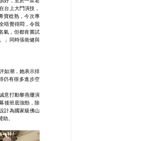
讚好，至於一眾老
在台上大鬥演技，
陳希寶稔熟，今次專
全唔覺得悶，令我
有名氣，但都肯嘗試
入。」同時張衛健與
評如潮，她表示排
得仍有很多進步空
誠意打動黎燕珊演
幕後班底強勁，除
設計為國家級佛山
贊助。