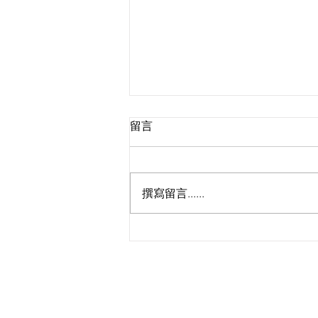
留言
撰寫留言......
Livehouse變酒吧！羅啟豪
《Come 聽》首演化身知音召
集會 🎤 臨場追悼黎彼得清唱
《浪子心聲》致敬
KS Media HK 創立於
現已全面整合並專注運作