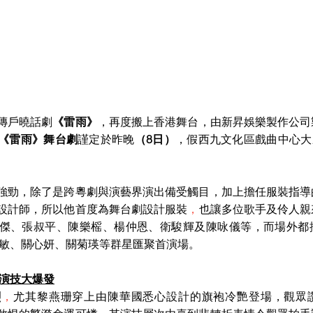
傳戶曉話劇
《雷雨》
，再度搬上香港舞台，由新昇娛樂製作公司
《雷雨》舞台劇
謹定於昨晚
（8日）
，假西九文化區戲曲中心大
強勁，除了是跨粵劇與演藝界演出備受觸目，加上擔任服裝指導
設計師，所以他首度為舞台劇設計服裝
，
也讓多位歌手及伶人親
傑、張叔平、陳樂榣、楊仲恩、衛駿輝及陳咏儀等，而場外都
慧敏、關心妍、關菊瑛等群星匯聚首演場。
 演技大爆發
烈
，
尤其黎燕珊穿上由陳華國悉心設計的旗袍冷艷登場，觀眾