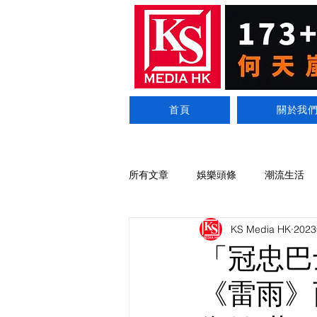
首頁
關於我
所有文章
娛樂頭條
潮流生活
KS Media HK
202
「冠忠巴
《雷雨》