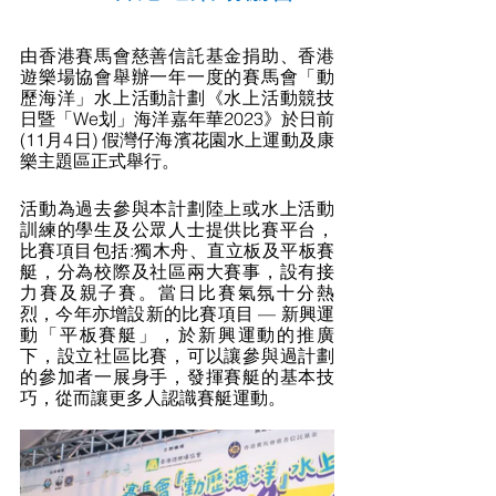
由香港賽馬會慈善信託基金捐助、香港
遊樂場協會舉辦一年一度的賽馬會「動
歷海洋」水上活動計劃《水上活動競技
日暨「We划」海洋嘉年華2023》於日前
(11⽉4⽇) 假灣仔海濱花園水上運動及康
樂主題區正式舉行。
活動為過去參與本計劃陸上或⽔上活動
訓練的學生及公眾人士提供比賽平台，
比賽項目包括:獨木舟、直立板及平板賽
艇，分為校際及社區兩大賽事，設有接
力賽及親子賽。當日比賽氣氛十分熱
烈，今年亦增設新的比賽項目 — 新興運
動「平板賽艇」，於新興運動的推廣
下，設立社區比賽，可以讓參與過計劃
的參加者一展身手，發揮賽艇的基本技
巧，從而讓更多人認識賽艇運動。