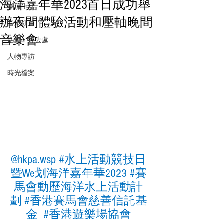
海洋嘉年華2023首日成功舉
潮流生活
辦夜間體驗活動和壓軸晚間
音樂頻道
音樂會
活動・好去處
人物專訪
時光檔案
@hkpa.wsp 
#水上活動競技日
暨We划海洋嘉年華2023
#賽
馬會動歷海洋水上活動計
劃
#香港賽馬會慈善信託基
金
  #⾹港遊樂場協會