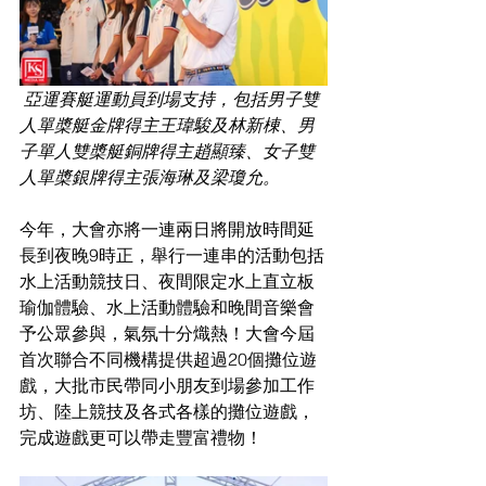
 亞運賽艇運動員到場支持，包括男子雙
人單槳艇金牌得主王瑋駿及林新棟、男
子單人雙槳艇銅牌得主趙顯臻、女子雙
人單槳銀牌得主張海琳及梁瓊允。
今年，大會亦將一連兩日將開放時間延
長到夜晚9時正，舉行一連串的活動包括
水上活動競技⽇、夜間限定水上直立板
瑜伽體驗、水上活動體驗和晚間音樂會
予公眾參與，氣氛十分熾熱！大會今屆
首次聯合不同機構提供超過20個攤位遊
戲，大批市民帶同小朋友到場參加工作
坊、陸上競技及各式各樣的攤位遊戲，
完成遊戲更可以帶走豐富禮物！ 