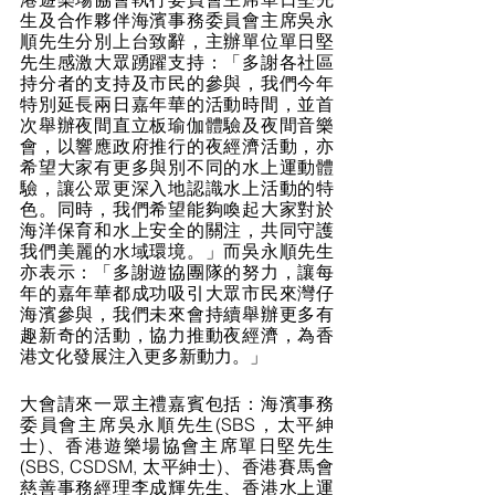
生及合作夥伴海濱事務委員會主席吳永
順先生分別上台致辭，主辦單位單日堅
先生感激⼤眾踴躍支持：「多謝各社區
持分者的支持及市民的參與，我們今年
特別延長兩日嘉年華的活動時間，並首
次舉辦夜間直立板瑜伽體驗及夜間音樂
會，以響應政府推行的夜經濟活動，亦
希望大家有更多與別不同的水上運動體
驗，讓公眾更深入地認識水上活動的特
色。同時，我們希望能夠喚起大家對於
海洋保育和水上安全的關注，共同守護
我們美麗的水域環境。」而吳永順先生
亦表示：「多謝遊協團隊的努力，讓每
年的嘉年華都成功吸引大眾市民來灣仔
海濱參與，我們未來會持續舉辦更多有
趣新奇的活動，協力推動夜經濟，為香
港文化發展注入更多新動力。」          
大會請來一眾主禮嘉賓包括：海濱事務
委員會主席吳永順先生(SBS，太平紳
士)、香港遊樂場協會主席單日堅先生 
(SBS, CSDSM, 太平紳士)、香港賽馬會
慈善事務經理李成輝先生、香港水上運