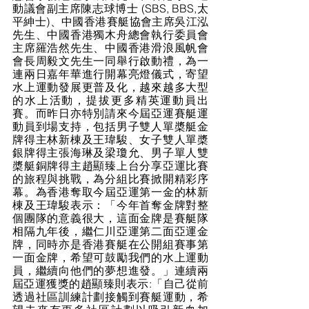
動議會副主席陳志球博士 (SBS, BBS,太
平紳士)、中國香港賽艇協會主席吳江泓
先生、中國香港獨木舟總會執行委員會
主席羅浩然先生、中國香港滑浪風帆會
會長周毅文先生一同舉行啟動禮，為一
連兩日嘉年華進行開幕亮燈儀式，寄望
水上運動發展更普及化，越來越多大型
的水上活動，提拔更多精英運動員出
賽。而昨日亦特別請來今屆亞運賽艇運
動員到場支持，包括男子雙人單槳艇金
牌得主林新棟及王瑋駿、女子雙人單槳
銀牌得主張海琳及梁瓊允、男子單人雙
槳艇銅牌得主趙顯臻上台分享亞運比賽
的旅程與挑戰，為分組比賽掀開精彩序
幕。為香港奪取今屆亞運第一金的林新
棟及王瑋駿表示：「今年首奪金牌對整
個團隊的意義很大，這面金牌是賽艇隊
相隔九年後，繼仁川亞運第二面亞運金
牌，同時亦是香港賽艇在公開組賽事第
一面金牌，希望可鼓勵我們的水上運動
員，繼續向他們的夢想進發。」連續兩
屆亞運獲獎的趙顯臻則表示:「自己從前
透過社區訓練計劃接觸到賽艇運動，希