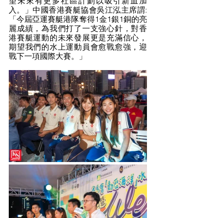
望未來有更多社區計劃以吸引新血加
入。」中國香港賽艇協會吳江泓主席謂:
「今屆亞運賽艇港隊奪得1金1銀1銅的亮
麗成績，為我們打了一支強心針，對香
港賽艇運動的未來發展更是充滿信心，
期望我們的水上運動員會愈戰愈強，迎
戰下一項國際大賽。」