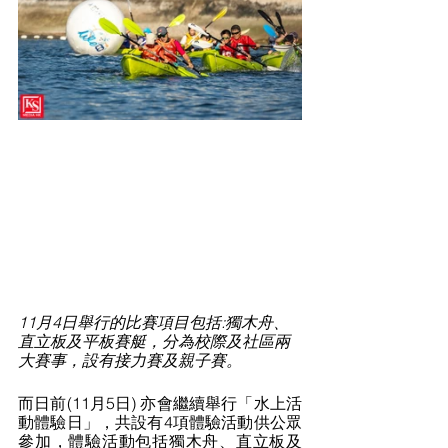
11月4日舉行的比賽項目包括:獨木舟、
直立板及平板賽艇，分為校際及社區兩
大賽事，設有接力賽及親子賽。
⽽⽇前(11⽉5⽇) 亦會繼續舉行「水上活
動體驗日」，共設有4項體驗活動供公眾
參加，體驗活動包括獨木舟、直⽴板及