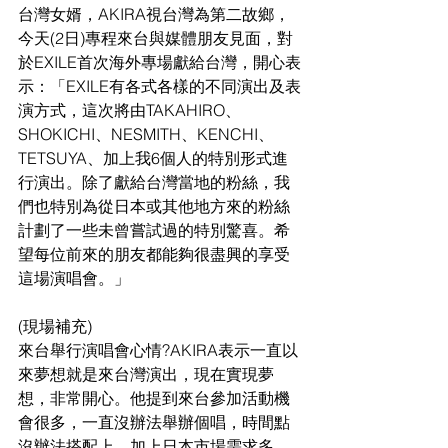
台灣女婿，AKIRA視台灣為第二故鄉，
今天(2日)專程來台與媒體朋友見面，對
於EXILE首次海外專場獻給台灣，開心表
示：「EXILE有各式各樣的不同演出及表
演方式，這次將由TAKAHIRO、
SHOKICHI、NESMITH、KENCHI、
TETSUYA、加上我6個人的特別形式進
行演出。除了獻給台灣當地的粉絲，我
們也特別為從日本或其他地方來的粉絲
計劃了一些未曾嘗試過的特別驚喜。希
望每位前來的朋友都能夠很盡興的享受
這場演唱會。」
(現場補充)
來台舉行演唱會心情?AKIRA表示一直以
來夢想就是來台灣演出，現在實現夢
想，非常開心。他提到來台參加活動機
會很多，一直沒辦法舉辦個唱，時間點
沒辦法搭配上，加上日本市場需求多，