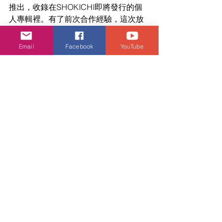
推出，收錄在SHOKICHI即將發行的個
人專輯裡。有了前次合作經驗，這次放
浪來台開唱，特別邀請艾怡良擔任嘉賓
同台表演，期待在舞台上擦出不一樣的
Email
Facebook
YouTube
火花。
EXILE、EXILE TRIBE的核心成
員"AKIRA、TAKAHIRO、SHOKICHI、
NESMITH、KENCHI、TETSUYA" 除了
在日本國內獲得了各種獎項和紀錄，並
在多個領域取得傑出的成就，六位成員
以" LOVE . DREAM . HAPPINESS " 為主
題帶給大家的極致娛樂表演。AKIRA表
示：「這幾年我在台灣的個人活動比較
多，很多粉絲一直希望我能盡快在台舉
辦EXILE的專場演唱會，終於可以實現這
個願望！」
AKIRA還說:「我從以前就很希望能將我