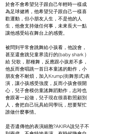
於會不會希望兒子跟自己年輕時一樣成
為足球健將，他希望兒子跟自己一樣喜
歡運動，但小朋友人生，不是他的人
生，他會支持做任何事，未來長大一點
讓他感受站在舞台上的感覺。
被問到平常會跳舞給小孩看，他說會，
甚至還會跳兒童界流行的(baby shark )
給 兒歌，那種舞，反應跟小孩差不多，
他反而會唱跳一首日本童謠的動作，小
朋友會不耐煩，加入Krump(街舞形式)表
演，讓小孩感受強度，反而小孩會很開
心，兒子會模仿童謠舞蹈動作，志玲也
會跟著一起做，兒子現在很喜歡照顧別
人，會把自己玩具給同學玩，想要幫忙
誰做什麼事情。
是否遺傳他的表演細胞?AKIRA說兒子不
到兩歲，不會特地表演，有時候嗨會自