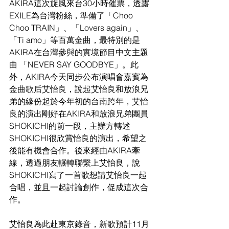
AKIRA這次旋風來台30小時催票，透露
EXILE為台灣粉絲，準備了「Choo 
Choo TRAIN」、「Lovers again」、
「Ti amo」等百萬金曲，最特別的是
AKIRA在台灣參與的實境節目中文主題
曲 「NEVER SAY GOODBYE」。此
外，AKIRA今天同步公布演唱會嘉賓為
金曲歌后艾怡良，說起艾怡良和放浪兄
弟的緣份起於今年初的台南跨年，艾怡
良的演出剛好在AKIRA和放浪兄弟團員
SHOKICHI的前一段，主辦方轉述
SHOKICHI很欣賞怡良的演出，希望之
後能有機會合作。後來經由AKIRA牽
線，透過朋友輾轉聯繫上艾怡良，說
SHOKICHI寫了一首歌想請艾怡良一起
合唱，並且一起討論創作，促成這次合
作。
艾怡良為此赴東京錄音，新歌預計11月