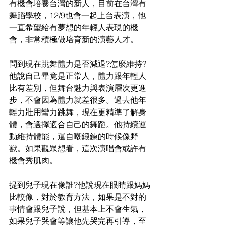
有機會培養台灣的新人，目前在台灣有
舞蹈學校，12/9也會一起上台表演，他
一直希望給有夢想的年輕人表現的機
會，非常積極做培育新的演藝人才。
問到現在跳舞體力是否減退?怎麼維持?
他說自己畢竟是正常人，體力跟年輕人
比有差別，但舞台魅力與表演層次更進
步，不會因為體力就差很多。過去他年
輕力壯用蠻力跳舞，現在更精準了解身
體，會選擇適合自己的舞蹈。他持續運
動維持體能，還自嘲鍛鍊的時候像野
獸。如果觀眾想看，這次演唱會或許有
機會秀肌肉。
提到兒子現在像誰?他說現在眼睛跟媽媽
比較像，對於教育方法，如果是不對的
事情會跟兒子說，但基本上不會生氣，
如果兒子哭會等讓他先哭完再引導，至