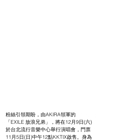
粉絲引領期盼，由AKIRA領軍的
「EXILE 放浪兄弟」，將在12月9日(六)
於台北流行音樂中心舉行演唱會，門票
11月5日(日)中午12點KKTIX啟售。身為