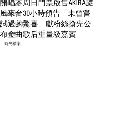
開唱本周日門票啟售AKIRA旋
潮流生活
風來台30小時預告「未曾嘗
音樂頻道
試過的驚喜」獻粉絲搶先公
活動・好去處
布金曲歌后重量級嘉賓
人物專訪
時光檔案