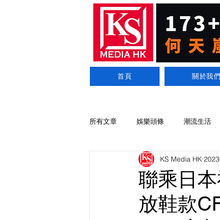
首頁
關於我
所有文章
娛樂頭條
潮流生活
KS Media HK
202
聯乘日本
放鞋款CFCL