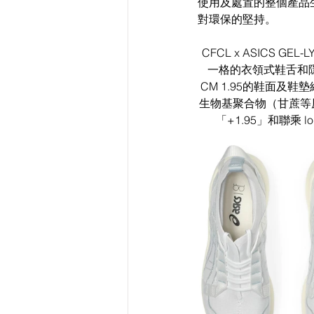
使用及處置的整個產品生命
對環保的堅持。
CFCL x ASICS 
一格的衣領式鞋舌和隱藏式
CM 1.95的鞋面
生物基聚合物（甘蔗等
「+1.95」和聯乘