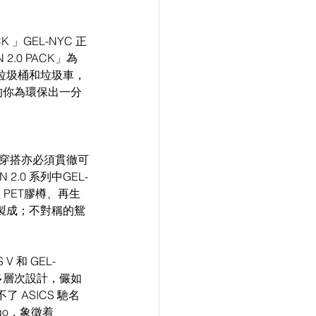
K 」GEL-NYC 正
0 PACK」為 
共垃圾桶和垃圾車，
的你為環保出一分
常穿搭亦必須貫徹可
.0 系列中GEL-
 PET膠樽、再生
物製成；不對稱的鴛
V 和 GEL-
多層次設計，儼如
ASICS 馳名
go，象徵着 