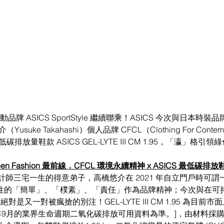
ASICS SportStyle 繼續聯乘！ASICS 今次與日本時裝品牌 IS
ke Takahashi）個人品牌 CFCL（Clothing For Contemp
排放量鞋款 ASICS GEL-LYTE III CM 1.95，「瀛」格引
een Fashion 最前線．CFCL 環境永續精神 x ASICS 最低碳排放
AKE 設計師三宅一生的得意弟子，高橋悠介在 2021 年自立門戶時可
前瞻性的「簡單」、「樸素」、「責任」作為品牌精神；今次與在可
，絕對是又一對被瘋搶的別注！GEL-LYTE III CM 1.95 為目
3年9月的業界生命週期二氧化碳排放可用資料為準。]，由材料採