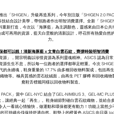
e 去年推出「SHIGEN」升級再造系列，今年別注版「SHIGEN 2.0 PAC
結合設計美學，帶領跑者作出明智消費選擇。全新「 SHIGEN 2.
回收物料重新打造，今次以「海豚藍」為主調顏色，靈感來由日本公
換成可再用的資源，藍天白雲般的清新設計，呼召所有熱愛自然
力。
保都可以靚！清新海豚藍 x 文青白雲石紋．齊撐時裝明智消費
文「資源」，開宗明義以珍惜資源為系列靈魂精神。ASICS 認為日
生生不息，所以每一位跑者的選擇都舉足輕重。今次 SHIGEN 2
代的永續魂，鞋身重量的 17.7% 由多種回收物料製成，包括再生
織物等。極具質感的雲石紋絨面，由再生 PET 膠樽 和回收織
鴦鞋舌標籤同樣以回收物料製造。
PACK」當中 GEL-NYC 結合了GEL-NIMBUS 3、GEL-MC PLUS 
三個鞋款，讓經典一起「再生」。鞋身細節對碰白雲石紋織物，並給合
人一看就心情愉快，做運動和環保都更有動力！功能上當然少不了 
你的可持續步伐保持舒適自然。鞋墊上的橙黃色 ASICS 向日葵 lo