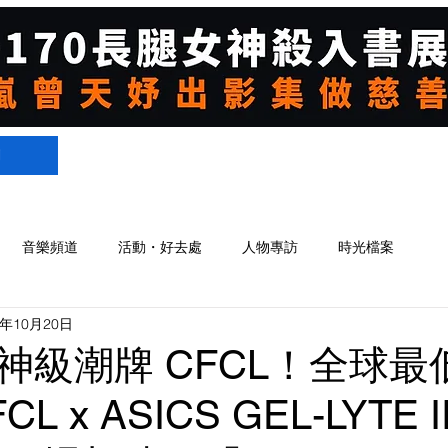
們
音樂頻道
活動・好去處
人物專訪
時光檔案
3年10月20日
神級潮牌 CFCL！全球最
 x ASICS GEL-LYTE II