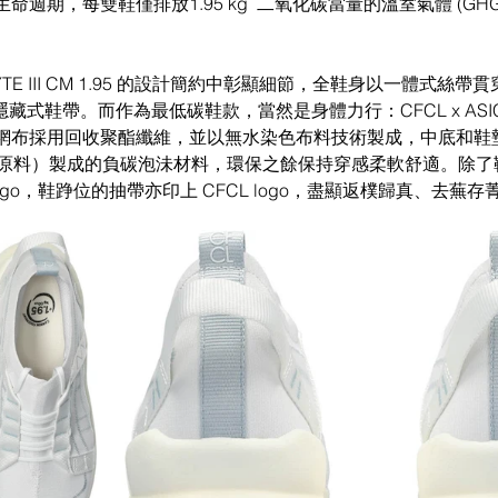
週期，每雙鞋僅排放1.95 kg  二氧化碳當量的溫室氣體 (GH
GEL-LYTE III CM 1.95 的設計簡約中彰顯細節，全鞋身以一體式
鞋帶。而作為最低碳鞋款，當然是身體力行：CFCL x ASICS GEL
及鞋墊網布採用回收聚酯纖維，並以無水染色布料技術製成，中底和
原料）製成的負碳泡沬材料，環保之餘保持穿感柔軟舒適。除了
 logo，鞋踭位的抽帶亦印上 CFCL logo，盡顯返樸歸真、去蕪