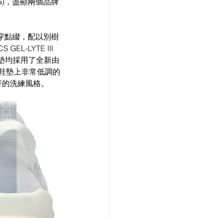
G)，盡顯兩個品牌
絲帶貫穿點綴，配以別樹
-LYTE III 
鞋墊均採用了全新由
鞋墊上非常低調的
存菁的洗練風格。