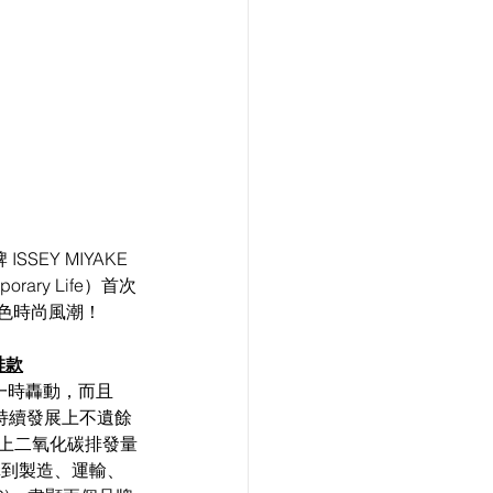
SEY MIYAKE 
orary Life）首次
領綠色時尚風潮！
鞋款
謂一時轟動，而且 
持續發展上不遺餘
前市面上二氧化碳排發量
購到製造、運輸、