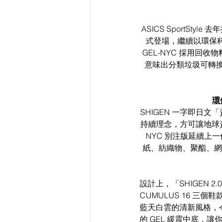
ASICS SportStyl
式登場，繼續以環保科技
GEL-NYC 採用
意味出分類垃圾可轉
環
SHIGEN 一字即日
持續理念，方可讓地球資源
NYC 別注版延續上一
紙、紡織物、聚酯、網
設計上，「SHIGEN 2.0 
CUMULUS 16 
藍天白雲的清新風格，令
的 GEL 緩震中底，讓