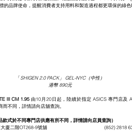
為目標的品牌使命，提醒消費者支持用料和製造過程都更環保的綠
「
SHIGEN 2.0 PACK」 GEL-NYC（中性）
港幣 890元
E III CM 1.95 
由10月20日起，陸續於指定 ASICS 專門店及 A
商而不同，詳情請向店舖查詢。
（貨品款式於不同專門店供應有所不同，詳情請向店員查詢）
九龍	尖沙咀海港城海運大廈二階OT268-9號舖					(852) 