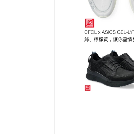
CFCL x ASICS G
綠、檸檬黃，讓你盡情