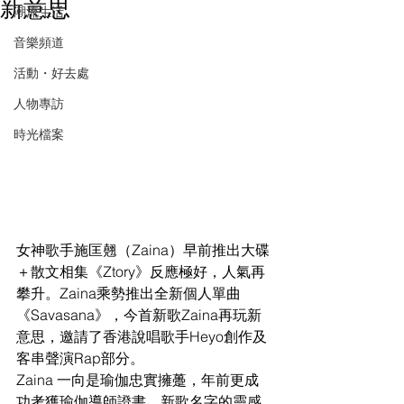
新意思
潮流生活
音樂頻道
活動・好去處
人物專訪
時光檔案
女神歌手施匡翹（Zaina）早前推出大碟
＋散文相集《Ztory》反應極好，人氣再
攀升。Zaina乘勢推出全新個人單曲
《Savasana》，今首新歌Zaina再玩新
意思，邀請了香港說唱歌手Heyo創作及
客串聲演Rap部分。
Zaina 一向是瑜伽忠實擁躉，年前更成
功考獲瑜伽導師證書，新歌名字的靈感