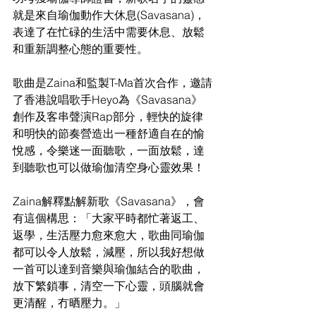
就是來自瑜伽動作大休息(Savasana)，
表達了在忙碌的生活中需要休息、放鬆
和重新調整心態的重要性。
歌曲是Zaina和監製T-Ma首次合作，邀請
了香港說唱歌手Heyo為《Savasana》
創作及客串聲演Rap部分，輕快的旋律
和明快的節奏營造出一種舒適自在的愉
悅感，令樂迷一面聽歌，一面放鬆，達
到聽歌也可以做瑜伽清空身心靈效果！
Zaina解釋點解新歌《Savasana》，會
有這個構思：「大家平時都忙著返工、
返學，生活壓力愈來愈大，歌曲同瑜伽
都可以令人放鬆，減壓，所以我好想做
一首可以達到音樂與瑜伽結合的歌曲，
放下繁鎖事，清空一下心靈，頭腦就會
更清醒，冇晒壓力。」