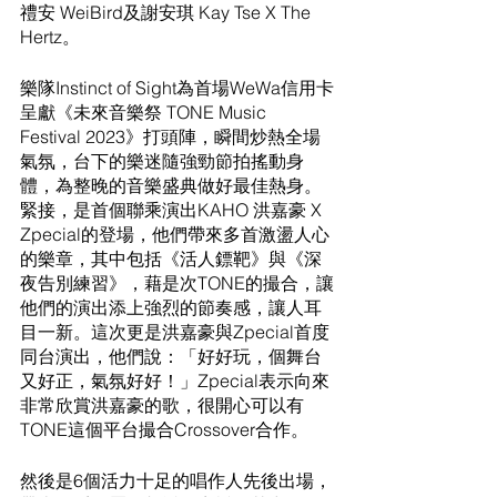
禮安 WeiBird及謝安琪 Kay Tse X The 
Hertz。
樂隊Instinct of Sight為首場WeWa信用卡
呈獻《未來音樂祭 TONE Music 
Festival 2023》打頭陣，瞬間炒熱全場
氣氛，台下的樂迷隨強勁節拍搖動身
體，為整晚的音樂盛典做好最佳熱身。
緊接，是首個聯乘演出KAHO 洪嘉豪 X 
Zpecial的登場，他們帶來多首激盪人心
的樂章，其中包括《活人鏢靶》與《深
夜告別練習》，藉是次TONE的撮合，讓
他們的演出添上強烈的節奏感，讓人耳
目一新。這次更是洪嘉豪與Zpecial首度
同台演出，他們說：「好好玩，個舞台
又好正，氣氛好好！」Zpecial表示向來
非常欣賞洪嘉豪的歌，很開心可以有
TONE這個平台撮合Crossover合作。
然後是6個活力十足的唱作人先後出場，