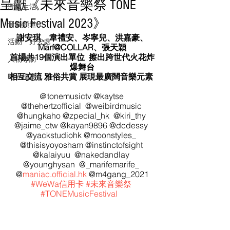
呈獻《未來音樂祭 TONE
潮流生活
Music Festival 2023》
音樂頻道
謝安琪、韋禮安、岑寧兒、洪嘉豪、
活動・好去處
Marf@COLLAR、張天穎
首場共19個演出單位  擦出跨世代火花炸
人物專訪
爆舞台
相互交流 雅俗共賞 展現最廣闊音樂元素 
時光檔案
＠tonemusictv @kaytse 
@thehertzofficial  @weibirdmusic 
@hungkaho @zpecial_hk  @kiri_thy 
@jaime_ctw @kayan9896 @dcdessy 
@yackstudiohk @moonstyles_ 
@thisisyoyosham @instinctofsight 
@kalaiyuu  @nakedandlay 
@younghysan  @_marifemarife_ 
@
maniac.official.hk
 @m4gang_2021
#WeWa信用卡
#未來音樂祭
#TONEMusicFestival