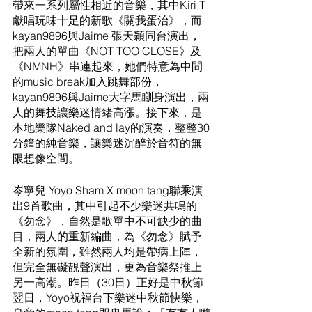
帶來一系列屬性相近的音樂，其中Kiri T
獻唱玩味十足的新歌《關我蛋治》，而
kayan9896與Jaime 張天穎同台演出，
把兩人的單曲《NOT TOO CLOSE》及
《NMNH》串連起來，她們特意為中間
的music break加入跳舞部份，
kayan9896與Jaime大字馬瞓身演出，兩
人的舞技讓樂迷情緒高漲。接下來，是
本地樂隊Naked and lay的演奏，整整30
分鐘的純音樂，讓樂迷沉醉於音符的無
限想像空間。
岑寧兒 Yoyo Sham X moon tang聯乘演
出9首歌曲，其中引起不少樂迷共鳴的
《勿念》，自然是歌單中不可缺少的曲
目，兩人的重新編曲，為《勿念》賦予
全新的氛圍，雖然兩人均是帶病上陣，
但完全無礙靚聲演出，更為音樂祭推上
另一高潮。昨日（30日）正好是中秋節
翌日，Yoyo祝福台下樂迷中秋節快樂，