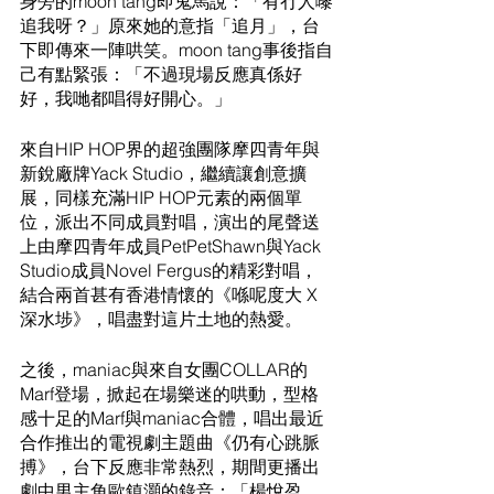
身旁的moon tang即鬼馬說：「有冇人嚟
追我呀？」原來她的意指「追月」，台
下即傳來一陣哄笑。moon tang事後指自
己有點緊張：「不過現場反應真係好
好，我哋都唱得好開心。」
來自HIP HOP界的超強團隊摩四青年與
新銳廠牌Yack Studio，繼續讓創意擴
展，同樣充滿HIP HOP元素的兩個單
位，派出不同成員對唱，演出的尾聲送
上由摩四青年成員PetPetShawn與Yack 
Studio成員Novel Fergus的精彩對唱，
結合兩首甚有香港情懷的《喺呢度大 X 
深水埗》，唱盡對這片土地的熱愛。
之後，maniac與來自女團COLLAR的
Marf登場，掀起在場樂迷的哄動，型格
感十足的Marf與maniac合體，唱出最近
合作推出的電視劇主題曲《仍有心跳脈
搏》，台下反應非常熱烈，期間更播出
劇中男主角歐鎮灝的錄音：「楊悅盈，