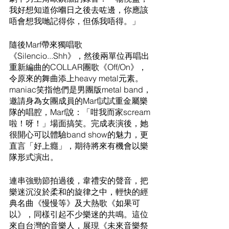
我好想知道你嗰日之後去咗邊，你應該
唔會想我哋記得你，但係我唔得。」
隨後Marf帶來獨唱歌
《Silencio...Shh》，然後兩單位再唱出
重新編曲的COLLAR團歌《Off/On》，
令原來的舞曲添上heavy metal元素。
maniac笑指他們是男團版metal band，
邀請身為女團成員的Marf試試重金屬樂
隊的唱腔，Marf說：「咁我而家scream
啦！呀！」場面搞笑。完成表演後，她
很開心可以體驗band show的魅力，更
直言「好上癮」，期待將來有機會以樂
隊形式演出。
連串強勁節拍過後，韋禮安的聲音，把
樂迷沉沒於柔和的旋律之中，輕快的經
典名曲《慢慢等》及大熱歌《如果可
以》，同樣引起不少樂迷的共鳴。這位
來自台灣的音樂人，展現《未來音樂祭 