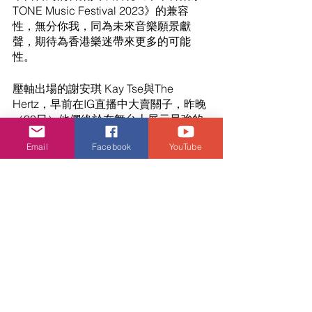
TONE Music Festival 2023》的兼容
性，無分你我，同為未來音樂願景獻
聲，期待為香港樂迷帶來更多的可能
性。
壓軸出場的謝安琪 Kay Tse與The 
Hertz，早前在IG直播中大賣關子，昨晚
（30日）他們終於在舞台上展示最強的
創意火花，逾30分鐘的演出搶耳又緊
Email
Facebook
YouTube
湊，每首作品都是充滿驚喜的選項。Kay
表示要與The Hertz用心做好演出：「做
呢個騷，唯一可以做嘅就係做好佢。」
最後，他們結合自己最深愛的歌單，
《獸之路》、《節外生枝》、《千世
書》、《囍帖街》、《末世情書》及
《我歌故我在》重新拼合成讓人意想不
到的Rock Medley，為《未來音樂祭 
TONE Music Festival 2023》首場完成
充滿火花的一連串表演。