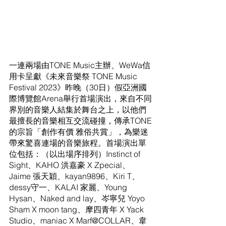
一連兩場由TONE Music主辦、WeWa信
用卡呈獻《未來音樂祭 TONE Music 
Festival 2023》昨晚（30日）假亞洲國
際博覽館Arena舉行首場演出，來自不同
界別的音樂人結集於舞台之上，以他們
最擅長的音樂相互交流碰撞，傳承TONE
的宗旨「創作有價 雅俗共賞」，為樂迷
帶來驚喜連場的音樂旅程。首場演出單
位包括：（以出場序排列）Instinct of 
Sight、KAHO 洪嘉豪 X Zpecial、
Jaime 張天穎、kayan9896、Kiri T、
dessy守一、KALAI 家麗、Young 
Hysan、Naked and lay、岑寧兒 Yoyo 
Sham X moon tang、摩四青年 X Yack 
Studio、maniac X Marf@COLLAR、韋