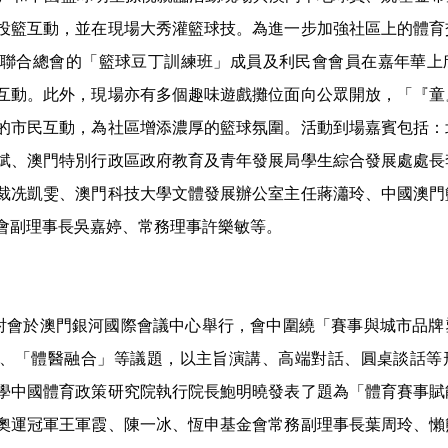
投籃互動，並在現場大秀灌籃球技。為進一步加強社區上的體育
女聯合總會的「籃球豆丁訓練班」成員及利民會會員在嘉年華上
互動。此外，現場亦有多個趣味遊戲攤位面向公眾開放，「『童
的市民互動，為社區增添濃厚的籃球氛圍。活動到場嘉賓包括：
斌、澳門特別行政區政府教育及青年發展局學生綜合發展處處長
裁冼凱雯、澳門科技大學文體發展辦公室主任蔣瀟玲、中國澳門
會副理事長吳嘉婷、常務理事許樂敏等。
研討會於澳門銀河國際會議中心舉行，會中圍繞「賽事與城市品
、「體醫融合」等議題，以主旨演講、高端對話、圓桌談話等
學中國體育政策研究院執行院長鮑明曉發表了題為「體育賽事賦
奧運冠軍王軍霞、陳一冰、恆申基金會常務副理事長葉周玲、懶