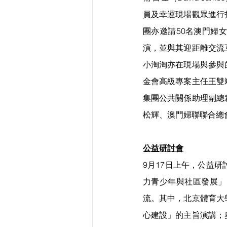
員及幸運現場觀眾進行
團亦邀請50名澳門婦
演，並與其迎距離交流
小淘淘亦在現場與參與
金會高級專案主任王雙
集團公共關係助理副總
松輝、澳門婦聯聯合總
公益研討會
9月17日上午，公益
力青少年與社區發展」
流。其中，北京體育大
心建設」的主旨演講；