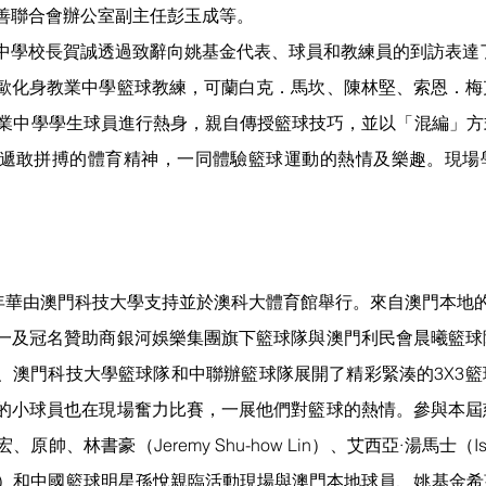
善聯合會辦公室副主任彭玉成等。
中學校長賀誠透過致辭向姚基金代表、球員和教練員的到訪表達
歐化身教業中學籃球教練，可蘭白克．馬坎、陳林堅、索恩．梅
教業中學學生球員進行熱身，親自傳授籃球技巧，並以「混編」
遞敢拼搏的體育精神，一同體驗籃球運動的熱情及樂趣。現場
嘉年華由澳門科技大學支持並於澳科大體育館舉行。來自澳門本地
一及冠名贊助商銀河娛樂集團旗下籃球隊與澳門利民會晨曦籃球
、澳門科技大學籃球隊和中聯辦籃球隊展開了精彩緊湊的3X3
的小球員也在現場奮力比賽，一展他們對籃球的熱情。參與本屆
、原帥、林書豪（Jeremy Shu-how Lin）、艾西亞·湯馬士（Isa
James）和中國籃球明星孫悅親臨活動現場與澳門本地球員、姚基金