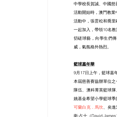
中學校長賀誠、中國慈
活動開始時，澳門教業
活動中，張雲松和喬里
一起加入，帶領10名
切磋球藝，向學生們傳
威，氣氛格外熱烈。
籃球嘉年華
9月17日上午，籃球
本屆慈善賽協辦單位之
隊伍、澳科菁英籃球隊
姚基金希望小學籃球季
可蘭白克．馬坎
、矣進宏
衛·占士（David 