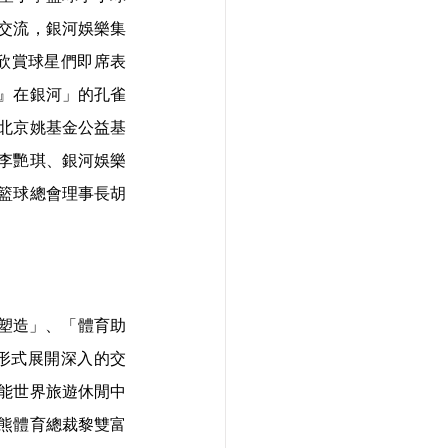
交流，銀河娛樂集
欣賞球星們即席表
』在銀河」的孔雀
北京姚基金公益基
李艷琪、銀河娛樂
籃球總會理事長胡
牌塑造」、「體育助
形式展開深入的交
能世界旅遊休閒中
熊體育總裁黎雙富