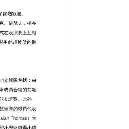
了熱烈歡迎。
克、約瑟夫．楊亦
方式在表演賽上互相
學生此起彼伏的助
的4支球隊包括：由
隊成員合組的共融
籃球友誼賽。此外，
慈善賽的球員代表
iah Thomas）大
希望小學籃球季小球