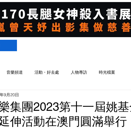
們
音樂頻道
活動・好去處
人物專訪
時光檔案
3年9月20日
樂集團2023第十一屆姚
延伸活動在澳門圓滿舉行