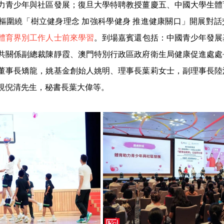
力青少年與社區發展；復旦大學特聘教授薑慶五、中國大學生體
樞圍繞「樹立健身理念 加強科學健身 推進健康關口」開展對話
體育界別工作人士前來學習
。到場嘉賓還包括：中國青少年發展
共關係副總裁陳靜霞、澳門特別行政區政府衛生局健康促進處處
董事長矯龍，姚基金創始人姚明、理事長葉莉女士，副理事長陸
視倪清先生，秘書長葉大偉等。