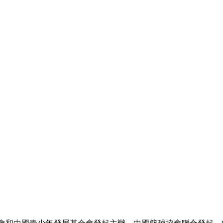
會和中國青少年發展基金會發起主辦，中國籃球協會聯合發起，