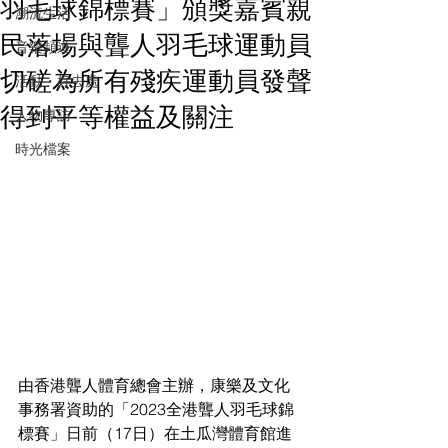
羽毛球錦標賽」頒獎嘉賓親
潮流生活
民落場與聾人羽毛球運動員
音樂頻道
切磋為所有殘疾運動員發聲
活動・好去處
得到平等權益及關注
人物專訪
時光檔案
由香港聾人體育總會主辦，康樂及文化
事務署資助的「2023全港聾人羽毛球錦
標賽」日前（17日）在土瓜灣體育館進