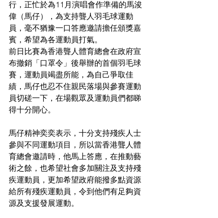
行，正忙於為11月演唱會作準備的馬浚
偉（馬仔），為支持聾人羽毛球運動
員，毫不猶豫一口答應邀請擔任頒獎嘉
賓，希望為各運動員打氣。
前日比賽為香港聾人體育總會在政府宣
布撤銷「口罩令」後舉辦的首個羽毛球
賽，運動員竭盡所能，為自己爭取佳
績，馬仔也忍不住親民落場與參賽運動
員切磋一下，在場觀眾及運動員們都睇
得十分開心。
馬仔精神奕奕表示，十分支持殘疾人士
參與不同運動項目，所以當香港聾人體
育總會邀請時，他馬上答應，在推動藝
術之餘，也希望社會多加關注及支持殘
疾運動員，更加希望政府能撥多點資源
給所有殘疾運動員，令到他們有足夠資
源及支援發展運動。