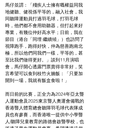
馬仔並謂：「殘疾人士擁有嘅權益同我
地健聽、健視係平等的，融入社會，我
同聽障運動員打過羽毛球，打羽毛球
時，他們都不會用助聽器，但打起來好
專業，有幾位仲好高水平；日前，我在
節目（港台「同埋·繼續傾」）也訪問了
視障跑手，跑得好快，仲為慈善跑南北
極，所以他們同我們一樣，平等的，甚
至比我們做得更好。」談到11月演唱
會，馬仔開心透露門票賣得非常好，笑
言希望可以食到枝竹火腩飯：「只要加
開到一場，我就有飯盒食啦！」
而日前的比賽，正全力為2024年亞太聾
人運動會及2025東京聾人奧運會備戰的
香港聾人體育總會聽障羽毛球代表隊成
員也有參賽，而香港唯一提供中小學聾
人/聽障兒童教育的路德會啟聾學校，也