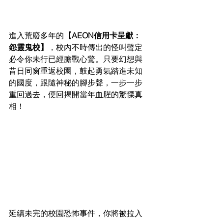
進入荒廢多年的
【AEON信用卡呈獻：
怨靈鬼校】
，校內不時傳出的怪叫聲定
必令你未行已經膽戰心驚。只要幻想與
昔日同窗重返校園，鼓起勇氣踏進未知
的國度，跟隨神秘的腳步聲，一步一步
重回過去，便回揭開當年血腥的驚慄真
相！
延續未完的校園恐怖事件，你將被拉入