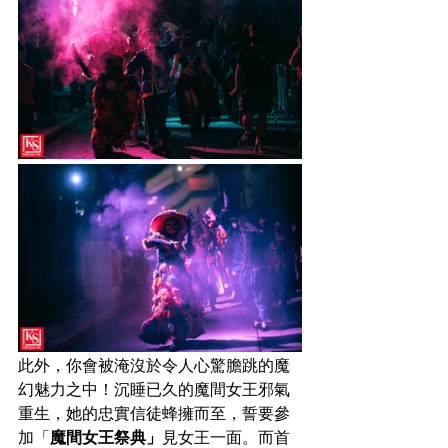
此外，你會被淹沒於令人心驚膽跳的魔
幻魅力之中！沉睡已久的魔間女王邪氣
重生，她的忠實信徒蜂擁而至，誓要參
加「
魔間女王祭典」
見女王一面。而首