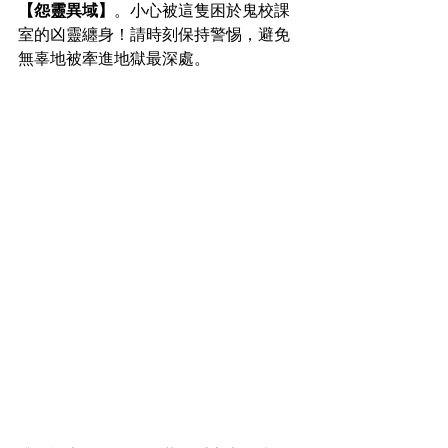
【怨靈異域】
。小心被這隻困於鬼校課
室的凶靈纏身！請時刻保持警惕，避免
無辜地被牽進地獄最深處。