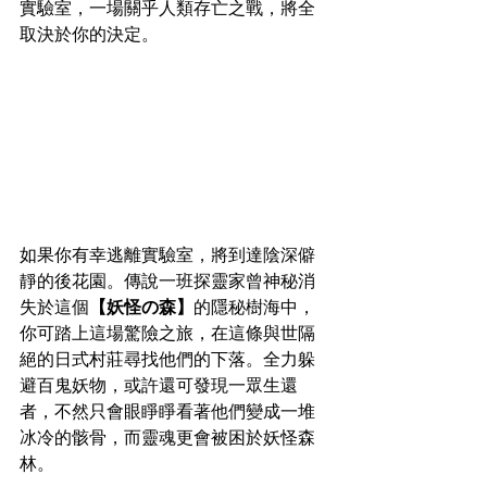
實驗室，一場關乎人類存亡之戰，將全
取決於你的決定。
如果你有幸逃離實驗室，將到達陰深僻
靜的後花園。傳說一班探靈家曾神秘消
失於這個
【妖怪の森】
的隱秘樹海中，
你可踏上這場驚險之旅，在這條與世隔
絕的日式村莊尋找他們的下落。全力躲
避百鬼妖物，或許還可發現一眾生還
者，不然只會眼睜睜看著他們變成一堆
冰冷的骸骨，而靈魂更會被困於妖怪森
林。