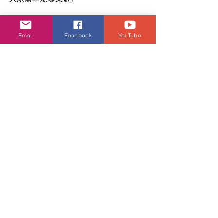
哈囉喂組合門票早鳥優惠
想挑戰超乎想像、驚嚇不停的體驗，只
Email
Facebook
YouTube
需加購指定日子的「哈囉喂組合門
票」，便可勇闖六大驚嚇鬼屋，穿梭一
個又一個的恐怖宇宙。即日起至2023年
9月13日更可享八五折早鳥優惠，立即搶
購，在無限輪迴的深淵中，釋放內心的
恐懼！
*不包括公園入場門票，所有驚嚇體驗景