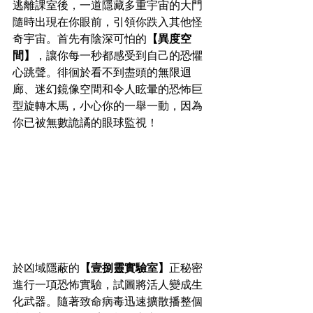
逃離課室後，一道隱藏多重宇宙的大門
隨時出現在你眼前，引領你跌入其他怪
奇宇宙。首先有陰深可怕的
【異度空
間】
，讓你每一秒都感受到自己的恐懼
心跳聲。徘徊於看不到盡頭的無限迴
廊、迷幻鏡像空間和令人眩暈的恐怖巨
型旋轉木馬，小心你的一舉一動，因為
你已被無數詭譎的眼球監視！
於凶域隱蔽的
【壹捌靈實驗室】
正秘密
進行一項恐怖實驗，試圖將活人變成生
化武器。隨著致命病毒迅速擴散播整個