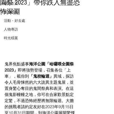
園祭 2023」帶你跌入無盡恐
潮流生活
怖深淵
音樂頻道
活動・好去處
人物專訪
時光檔案
鬼界焦點盛事
海洋公園「哈囉喂全園祭
2023」
即將強勢登場，召集各位「上
車」，載你到
「鬼校輪迴」
異域，探訪
令人毛骨悚然的六大詭異主題鬼屋，並
置身驚心奪目的鬼間祭典和表演。在這
個鬼影幢幢之地，你可在合家歡景點定
定驚，不過恐怖經歷將無限輪迴。大膽
的挑戰者請約定友好在2023年9月15日
至10月31日期間，到海洋公園展開驚慄