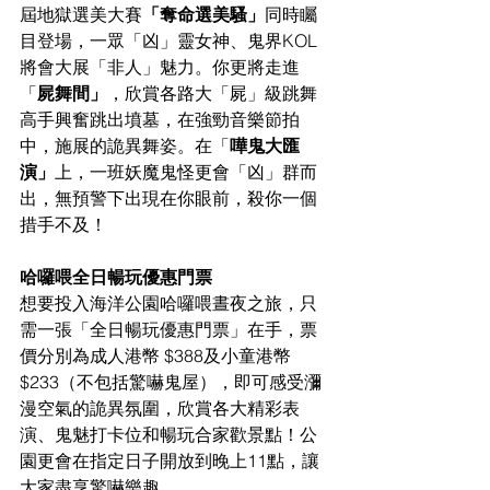
屆地獄選美大賽
「奪命選美騷」
同時矚
目登場，一眾「凶」靈女神、鬼界KOL
將會大展「非人」魅力。你更將走進
「
屍舞間」
，欣賞各路大「屍」級跳舞
高手興奮跳出墳墓，在強勁音樂節拍
中，施展的詭異舞姿。在「
嘩鬼大匯
演」
上，一班妖魔鬼怪更會「凶」群而
出，無預警下出現在你眼前，殺你一個
措手不及！
哈囉喂全日暢玩優惠門票
想要投入海洋公園哈囉喂晝夜之旅，只
需一張「全日暢玩優惠門票」在手，票
價分別為成人港幣 $388及小童港幣 
$233（不包括驚嚇鬼屋），即可感受瀰
漫空氣的詭異氛圍，欣賞各大精彩表
演、鬼魅打卡位和暢玩合家歡景點！公
園更會在指定日子開放到晚上11點，讓
大家盡享驚嚇樂趣。