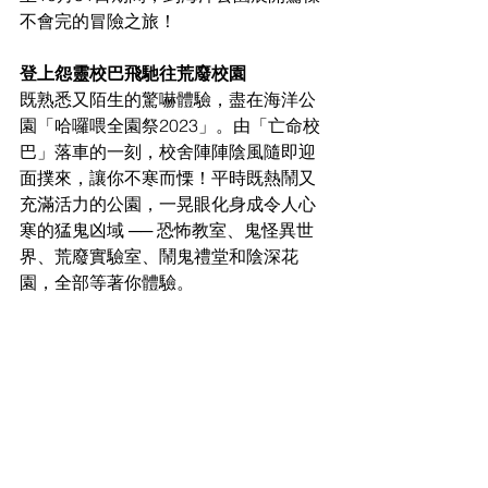
不會完的冒險之旅！
登上怨靈校巴飛馳往荒廢校園
既熟悉又陌生的驚嚇體驗，盡在海洋公
園「哈囉喂全園祭2023」。由「亡命校
巴」落車的一刻，校舍陣陣陰風隨即迎
面撲來，讓你不寒而慄！平時既熱鬧又
充滿活力的公園，一晃眼化身成令人心
寒的猛鬼凶域 ── 恐怖教室、鬼怪異世
界、荒廢實驗室、鬧鬼禮堂和陰深花
園，全部等著你體驗。