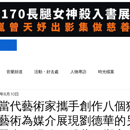
們
音樂頻道
活動・好去處
人物專訪
時光檔案
3年8月10日
當代藝術家攜手創作八個
藝術為媒介展現劉德華的