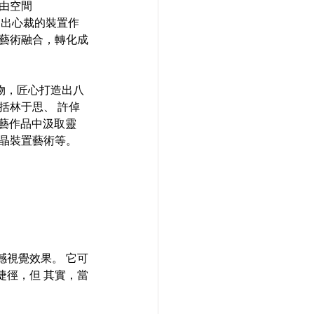
自由空間 
 出心裁的裝置作
與藝術融合，轉化成
築物，匠心打造出八
括林于思、 許倬
演藝作品中汲取靈
晶裝置藝術等。 
 
撼視覺效果。 它可
捷徑，但 其實，當