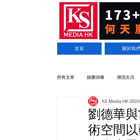
首頁
關於我
所有文章
娛樂頭條
潮流生活
KS Media HK
202
劉德華與
術空間以