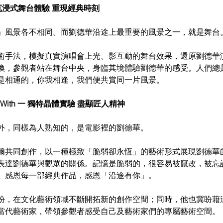
 一 沉浸式舞台體驗 重現經典時刻
」風景各不相同。而劉德華沿途上最重要的風景之一，就是舞台
術手法，模擬真實演唱會上光、影互動的舞台效果，還原劉德華演
換，參觀者站在舞台中央，身臨其境體驗劉德華的感受。人們總
是相通的，你我相逢，我們便共賞同一片風景。 
g With 一 獨特晶體實驗 盡顯匠人精神 
外，同樣為人熟知的，是電影裡的劉德華。
爾共同創作，以一種極致「脆弱卻永恆」的藝術形式展現劉德華的
表達劉德華與觀眾的關係。記憶是脆弱的，很容易被竄改，被忘
。感恩每一部經典作品，感恩「沿途有你」。
份，在文化藝術領域不斷開拓新的創作空間；同時，他也冀盼藉
當代藝術家，帶領參觀者感受自己及藝術家們的專屬藝術空間。