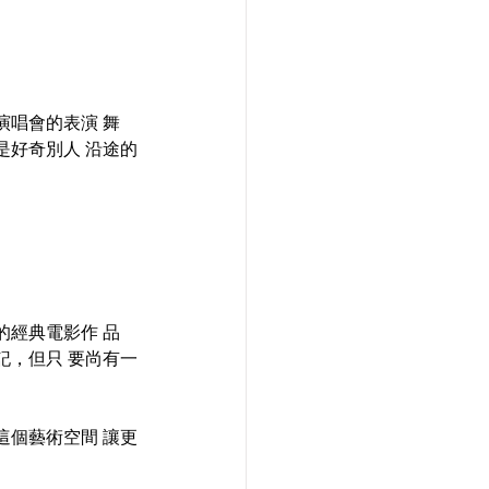
。
唱會的表演 舞
是好奇別人 沿途的
經典電影作 品 
記，但只 要尚有一
這個藝術空間 讓更