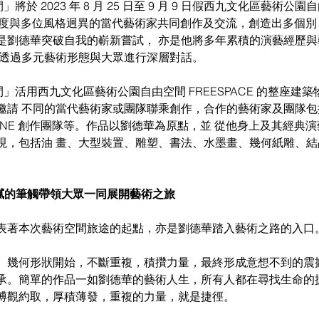
將於 2023 年 8 月 25 日至 9 月 9 日假西九文化區藝術公園
 辦，首度與多位風格迥異的當代藝術家共同創作及交流，創造出多個別
是劉德華突破自我的嶄新嘗試， 亦是他將多年累積的演藝經歷
，透過多元藝術形態與大眾進行深層對話。
空間」活用西九文化區藝術公園自由空間 FREESPACE 的整座建
邀請 不同的當代藝術家或團隊聯乘創作，合作的藝術家及團隊包
YLINE 創作團隊等。作品以劉德華為原點，並 從他身上及其經典
現，包括油 畫、大型裝置、雕塑、書法、水墨畫、幾何紙雕、結
以細膩的筆觸帶領大眾一同展開藝術之旅
表著本次藝術空間旅途的起點，亦是劉德華踏入藝術之路的入口。
、幾何形狀開始，不斷重複，積攢力量，最終形成意想不到的震
承。簡單的作品一如劉德華的藝術人生，所有人都在尋找生命的
博觀約取，厚積薄發，重複的力量，就是捷徑。 