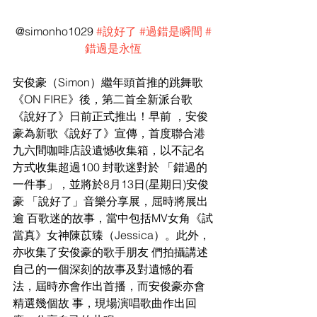
@simonho1029 
#說好了
#過錯是瞬間
#
錯過是永恆
安俊豪（Simon）繼年頭首推的跳舞歌
《ON FIRE》後，第二首全新派台歌
《說好了》日前正式推出！早前 ，安俊
豪為新歌《說好了》宣傳，首度聯合港
九六間咖啡店設遺憾收集箱，以不記名
方式收集超過100 封歌迷對於 「錯過的
一件事」，並將於8月13日(星期日)安俊
豪 「說好了」音樂分享展，屈時將展出
逾 百歌迷的故事，當中包括MV女角《試
當真》女神陳苡臻（Jessica）。此外，
亦收集了安俊豪的歌手朋友 們拍攝講述
自己的一個深刻的故事及對遺憾的看
法，屆時亦會作出首播，而安俊豪亦會
精選幾個故 事，現場演唱歌曲作出回