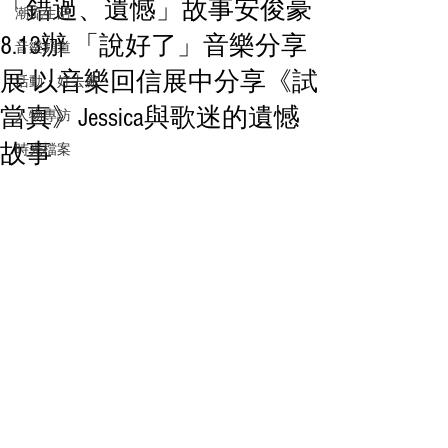
「錯過、遺憾」故事安俊豪
潮流生活
8.13辦 「說好了」音樂分享
音樂頻道
展 以音樂回信展中分享《試
活動・好去處
當真》Jessica與歌迷的遺憾
人物專訪
故事
時光檔案