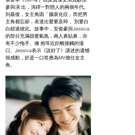
參與演 出，演繹一對戀人的兩個年代。
到最後，女主角因「腦衰化症」而把男
主角都忘卻，表達出愛要及時， 別要白
白錯過彼此。故事中，安俊豪與Jessica
的部分充滿甜蜜氣氛，兩人鼻貼鼻，亦
有不少拖手、擁 抱等近距離接觸的場
口。Jessica表示《說好了》講述的遺憾
很感動，於是一口答應為MV擔任女主
角。