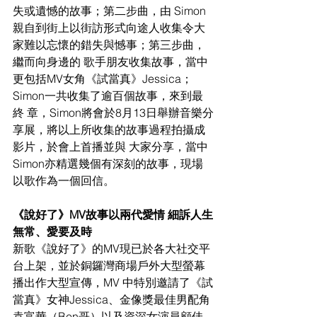
失或遺憾的故事；第二步曲，由 Simon
親自到街上以街訪形式向途人收集令大
家難以忘懷的錯失與憾事；第三步曲，
繼而向身邊的 歌手朋友收集故事，當中
更包括MV女角《試當真》Jessica；
Simon一共收集了逾百個故事，來到最
終 章，Simon將會於8月13日舉辦音樂分
享展，將以上所收集的故事過程拍攝成
影片，於會上首播並與 大家分享，當中
Simon亦精選幾個有深刻的故事，現場
以歌作為一個回信。 
《說好了》MV故事以兩代愛情 細訴人生
無常、愛要及時 
新歌《說好了》的MV現已於各大社交平
台上架，並於銅鑼灣商場戶外大型螢幕
播出作大型宣傳，MV 中特別邀請了《試
當真》女神Jessica、金像獎最佳男配角
袁富華（Ben哥）以及資深女演員顧佳