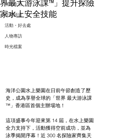
界最大游泳課™」提升探險
潮流生活
家水上安全技能
音樂頻道
活動・好去處
人物專訪
時光檔案
海洋公園水上樂園在日前午節創造了歷
史，成為享譽全球的「世界 最大游泳課
™」香港區首個主辦場地！ 
這項盛事今年迎來第 14 屆，在水上樂園
全力支持下，活動獲得空前成功，並為
泳季揭開序幕！近 300 名探險家齊集天