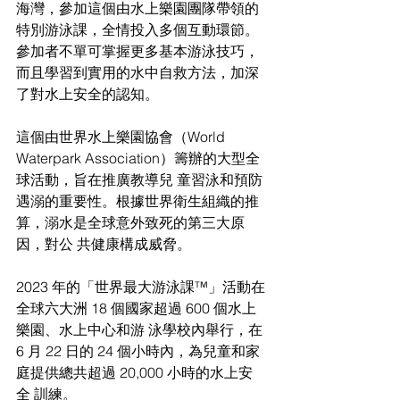
海灣，參加這個由水上樂園團隊帶領的
特別游泳課，全情投入多個互動環節。 
參加者不單可掌握更多基本游泳技巧，
而且學習到實用的水中自救方法，加深
了對水上安全的認知。 
這個由世界水上樂園協會（World 
Waterpark Association）籌辦的大型全
球活動，旨在推廣教導兒 童習泳和預防
遇溺的重要性。根據世界衛生組織的推
算，溺水是全球意外致死的第三大原
因，對公 共健康構成威脅。 
2023 年的「世界最大游泳課™」活動在
全球六大洲 18 個國家超過 600 個水上
樂園、水上中心和游 泳學校內舉行，在 
6 月 22 日的 24 個小時內，為兒童和家
庭提供總共超過 20,000 小時的水上安
全 訓練。 