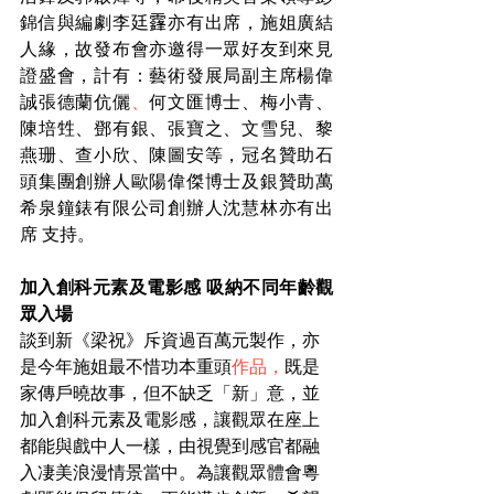
錦信與編劇李廷𩆨亦有出席，施姐廣結
人緣，故發布會亦邀得一眾好友到來見
證盛會，計有：藝術發展局副主席楊偉
誠張德蘭伉儷
、
何文匯博士、梅小青、
陳培甡、鄧有銀、張寶之、文雪兒、黎
燕珊、查小欣、陳圖安等，冠名贊助石
頭集團創辦人歐陽偉傑博士及銀贊助萬
希泉鐘錶有限公司創辦人沈慧林亦有出
席 支持。
加入創科元素及電影感 吸納不同年齡觀
眾入場
談到新《梁祝》斥資過百萬元製作，亦
是今年施姐最不惜功本重頭
作品，
既是
家傳戶曉故事，但不缺乏「新」意，並
加入創科元素及電影感，讓觀眾在座上
都能與戲中人一樣，由視覺到感官都融
入凄美浪漫情景當中。為讓觀眾體會粵