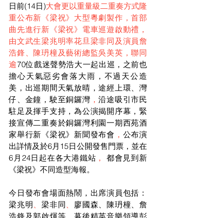
日前(14日)
大會更以重量級二重奏方式隆
重公布新《梁祝》大型粵劇製作，首部
曲先進行新《梁祝》電車巡遊啟動禮，
由文武生梁兆明率花旦梁非同及演員詹
浩鋒、陳玬橦及藝術總監吳美英，聯同
逾
70位戲迷聲勢浩大一起出巡，之前也
擔心天氣惡劣會落大雨，不過天公造
美，出巡期間天氣放晴，途經上環、灣
仔、金鐘，駛至銅鑼灣
，
沿途吸引市民
駐足及揮手支持，為公演揭開序幕，緊
接宣傳二重奏於銅鑼灣利園一期西苑酒
家舉行新《梁祝》新聞發布會
，
公布演
出詳情及於6月15日公開發售門票，並在
6月24日起在各大港鐵站
，
 都會見到新
《梁祝》不同造型海報。
今日發布會場面熱鬧，出席演員包括：
梁兆明
、
梁非同
、
廖國森、陳玬橦、詹
浩鋒及郭啟煇等，幕後精英音樂領導彭