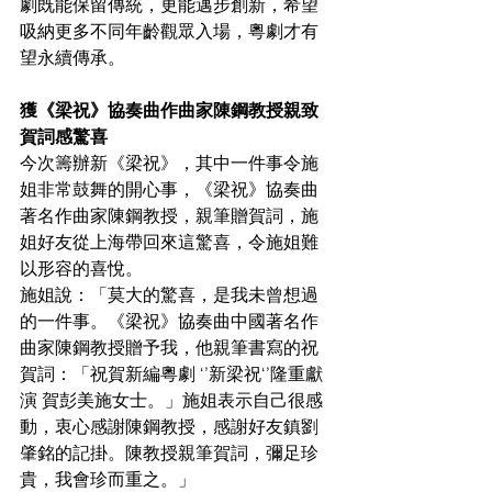
劇既能保留傳統，更能邁步創新，希望
吸納更多不同年齡觀眾入場，粵劇才有
望永續傳承。
獲《梁祝》協奏曲作曲家陳鋼教授親致
賀詞感驚喜
今次籌辦新《梁祝》，其中一件事令施
姐非常鼓舞的開心事，《梁祝》協奏曲
著名作曲家陳鋼教授，親筆贈賀詞，施
姐好友從上海帶回來這驚喜，令施姐難
以形容的喜悅。
施姐說：「莫大的驚喜，是我未曾想過
的一件事。《梁祝》協奏曲中國著名作
曲家陳鋼教授贈予我，他親筆書寫的祝
賀詞：「祝賀新編粵劇 ‘’新梁祝‘’隆重獻
演 賀彭美施女士。」施姐表示自己很感
動，衷心感謝陳鋼教授，感謝好友鎮劉
肇銘的記掛。陳教授親筆賀詞，彌足珍
貴，我會珍而重之。」