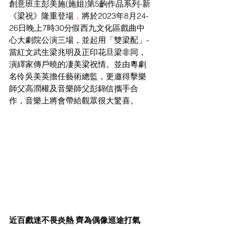
創意班主彭美施(施姐)第5齣作品系列-新
《梁祝》隆重登場
，
將於2023年8月24-
26日晚上7時30分假西九文化區戲曲中
心大劇院公演三場，並起用「雙梁配」-
當紅文武生梁兆明及正印花旦梁非同，
演繹家傳戶曉的凄美梁祝情。並由粵劇
名伶吳美英擔任藝術總監，更邀得擊樂
師父高潤權及音樂師父彭錦信攜手合
作，音樂上將會帶給觀眾很大驚喜。 
近百戲迷不畏炎熱 齊為偶像巡途打氣