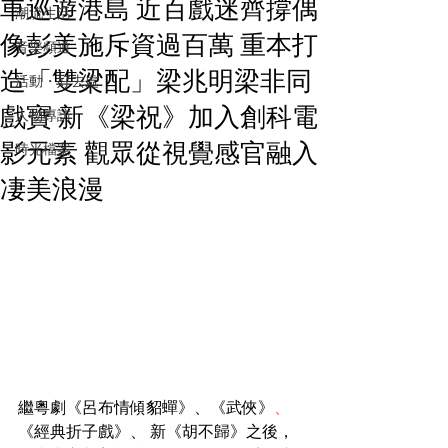
車巡遊港島 近百戲迷齊撐偶
潮流生活
像彭美施斥資過百萬 重本打
音樂頻道
造「雙梁配」梁兆明梁非同
活動・好去處
戲寶 新《梁祝》加入創科電
人物專訪
影元素 觀眾從視覺感官融入
時光檔案
凄美浪漫
繼粵劇《呂布情傾貂蟬》、《武俠》
、
《經典折子戲》、 新《胡不歸》之後，