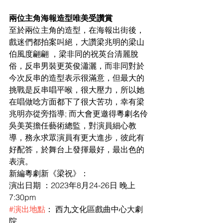
兩位主角海報造型唯美受讚賞
至於兩位主角的造型，在海報出街後，
戲迷們都拍案叫絕，大讚梁兆明的梁山
伯風度翩翩 ，梁非同的祝英台清麗脫
俗，反串男裝更英俊瀟灑，而非同對於
今次反串的造型表示很滿意，但最大的
挑戰是反串唱平喉，很大壓力，所以她
在唱做唸方面都下了很大苦功，幸有梁
兆明亦從旁指導; 而大會更邀得粵劇名伶
吳美英擔任藝術總監，對演員細心教
導，務永求眾演員有更大進步，彼此有
好配答，於舞台上發揮最好，最出色的
表演。
新編粵劇新《梁祝》：
演出日期 ：2023年8月24-26日 晚上
7:30pm
#演出地點
： 西九文化區戲曲中心大劇
院