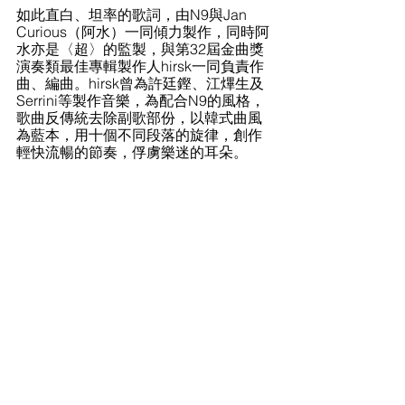
如此直白、坦率的歌詞，由N9與Jan 
Curious（阿水）一同傾力製作，同時阿
水亦是〈超〉的監製，與第32屆金曲獎
演奏類最佳專輯製作人hirsk一同負責作
曲、編曲。hirsk曾為許廷鏗、江熚生及
Serrini等製作音樂，為配合N9的風格，
歌曲反傳統去除副歌部份，以韓式曲風
為藍本，用十個不同段落的旋律，創作
輕快流暢的節奏，俘虜樂迷的耳朵。