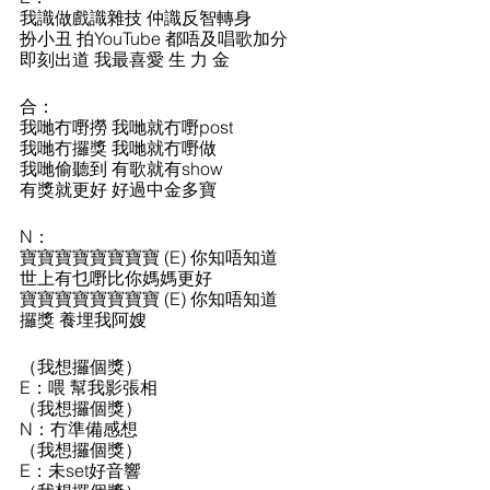
我識做戲識雜技 仲識反智轉身
扮小丑 拍YouTube 都唔及唱歌加分 
即刻出道 我最喜愛 生 力 金
合：
我哋冇嘢撈 我哋就冇嘢post
我哋冇攞獎 我哋就冇嘢做
我哋偷聽到 有歌就有show
有獎就更好 好過中金多寶
N：
寶寶寶寶寶寶寶寶 (E) 你知唔知道
世上有乜嘢比你媽媽更好
寶寶寶寶寶寶寶寶 (E) 你知唔知道
攞獎 養埋我阿嫂
（我想攞個獎）
E：喂 幫我影張相
（我想攞個獎）
N：冇準備感想
（我想攞個獎）
E：未set好音響 