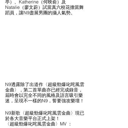
亭）、Katherine（何映俞）及 
Natalie（廖文蔚）試當真六校花擔當舞
蹈員，讓N9盡展男團的攝人氣勢。
N9透露除了出道作〈超級勁爆叱咤風雲
金曲〉，第二首單曲亦已經完成錄音，
屆時會以完全不同的風格及語言吸引樂
迷，呈現不一樣的N9，誓要強攻樂壇！
N9新歌〈超級勁爆叱咤風雲金曲〉現已
於各大音樂平台正式上架！
〈超級勁爆叱咤風雲金曲〉MV ： 