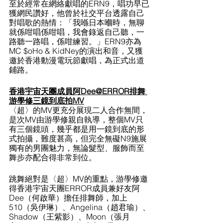
至於經常在網絡獻唱的ERN9，唱功早已
獲網民讚好，他曾於社交平台透露自己
對唱歌的熱情：「我喺日本嗰時，無聊
就係咁唱係咁唱，我會錄返自己聽，一
路聽一路唱，係咁練習。」ERN9亦為
MC $oHo & KidNey的演出和音，又獲
邀於香港動漫電玩節獻唱，為正式出道
鋪路。
香港宇宙天團成員阿Dee@ERROR排舞 
游學修三鏡到底拍MV
〈超〉的MV更充分展現二人合作無間，
是次MV由游學修親自執導，整個MV只
有三個鏡頭，幾乎都是用一鏡到底的形
式拍攝，難度甚高，但完全無礙N9施展
獨有的男團魅力，無論髮型、服飾而至
舞步亦配合得非常到位。
跳舞絕對是〈超〉MV的重點，游學修邀
得香港宇宙天團ERROR成員兼好友阿
Dee（何啟華）擔任排舞師，加上
510（吳伊琳）、Angelina（趙君瑜）、
Shadow（王紫影）、Moon（張月