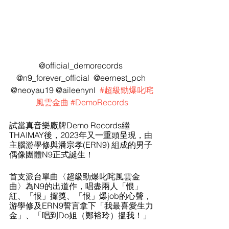
@official_demorecords 
@n9_forever_official  @eernest_pch 
@neoyau19 @aileenynl  
#超級勁爆叱咤
風雲金曲
#DemoRecords
試當真音樂廠牌Demo Records繼
THAIMAY後，2023年又一重頭呈現，由
主腦游學修與潘宗孝(ERN9) 組成的男子
偶像團體N9正式誕生！
首支派台單曲〈超級勁爆叱咤風雲金
曲〉為N9的出道作，唱盡兩人「恨」
紅、「恨」攞獎、「恨」爆job的心聲，
游學修及ERN9誓言拿下「我最喜愛生力
金」、「唱到Do姐（鄭裕玲）搵我！」