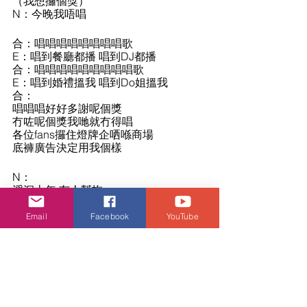
（我想攞個獎）
N：今晚我唔唱
合：唱唱唱唱唱唱唱唱歌
E：唱到餐廳都播 唱到DJ都播
合：唱唱唱唱唱唱唱唱唱歌
E：唱到婚禮搵我 唱到Do姐搵我
合：
唱唱唱好好多謝呢個獎 
冇咗呢個獎我哋就冇得唱
各位fans攞住燈牌企哂喺商場
底褲廣告決定用我個樣
N：
浮沉十年 冇人幫拖
開個 IG 冇人理我
問人借錢 自己出歌
Email
Facebook
YouTube
拍埋MV 點擊唔多
終於攞獎上哂新聞
潔身自愛謝絕緋聞
我最努力我最新人
Swag