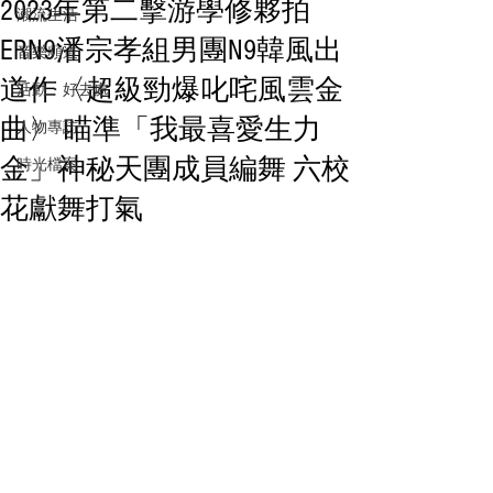
2023年第二擊游學修夥拍
潮流生活
ERN9潘宗孝組男團N9韓風出
音樂頻道
道作〈超級勁爆叱咤風雲金
活動・好去處
曲〉 瞄準「我最喜愛生力
人物專訪
金」神秘天團成員編舞 六校
時光檔案
花獻舞打氣