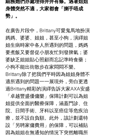
細務她們亦處理得井井有條。遇著姐姐
身體突然不適，大家都會「揦手唔成
勢」。
在廣告片段中，Brittany可愛鬼馬地扮演
媽媽、婆婆、姐姐，甚至小狗，演繹姐
姐生病時家中各人所遇到的問題，媽媽
要煮飯又要督促小朋友忙到發脾氣；婆
婆缺乏姐姐貼心照顧而忘記準時食藥；
小狗不能出街散步在家悶悶不樂。 
Brittany除了把我們平時因為姐姐身體不
適所遇到的問題一一展現外，旁白更透
過Brittany精彩的演繹告訴大家AXA安盛
「卓越豐盛優傭樂」保障計劃可以為姐
姐提供全面的醫療保障，涵蓋門診、住
院、日間手術、牙科以至癌症等危疾治
療，並不設自負額。此外，該計劃還特
設「另聘家傭費用」的保障，可以補貼
因為姐姐在無通知的情況下突然離職所