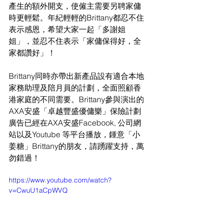
產生的額外開支，使僱主需要另聘家傭
時更輕鬆。年紀輕輕的Brittany都忍不住
表示感恩，希望大家一起「多謝姐
姐」，並忍不住表示「家傭保得好，全
家都讚好」！
Brittany同時亦帶出新產品設有適合本地
家務助理及陪月員的計劃，全面照顧香
港家庭的不同需要。Brittany參與演出的
AXA安盛「卓越豐盛優傭樂」保險計劃
廣告已經在AXA安盛Facebook, 公司網
站以及Youtube 等平台播放，鍾意「小
姜糖」Brittany的朋友，請踴躍支持，萬
勿錯過！
https://www.youtube.com/watch?
v=CwuU1aCpWVQ