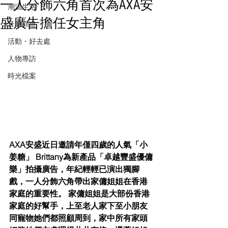
一人分飾六角首次為AXA安
潮流生活
盛廣告擔任女主角
音樂頻道
活動・好去處
人物專訪
時光檔案
AXA安盛近日邀請年僅四歲的人氣「小
姜糖」 Brittany為新產品「卓越豐盛優傭
樂」拍攝廣告，年紀輕輕已演出獨腳
戲，一人分飾六角帶出家傭姐姐在香港
家庭的重要性。 家傭姐姐是大部份香港
家庭的好幫手，上至老人家下至小朋友
同寵物她們都照顧周到，家中所有家頭