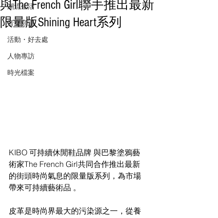
與The French Girl聯手推出最新
潮流生活
限量版Shining Heart系列
音樂頻道
活動・好去處
人物專訪
時光檔案
KIBO 可持續休閒鞋品牌 與巴黎塗鴉藝
術家The French Girl共同合作推出最新
的街頭時尚氣息的限量版系列，為市場
帶來可持續藝術品 。
皮革是時尚界最大的污染源之一，從養