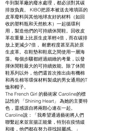
牛到製革廠的廢水處理，都必須對其碳
排放負責。 KIBO把原本被送去堆填區的
皮革廢料與其他地球友好的材料（如回
收的塑料瓶和天然軟木）一起循環利
用，製造他們的可持續休閒鞋。回收皮
革在重量上比原生皮革輕4倍，而在碳排
放上更減少7倍， 耐磨程度甚至高於原
生皮革。在鞋墊和鞋底之間使用一層海
藻。每個步驟都經過細緻的考量，以發
揮休閒鞋最大的可持續效能。除了休閒
鞋系列以外，他們還首次推出由有機棉
和再生棉等環保材料製成的男女通用的T
恤和帽子。
The French Girl 的藝術家 Caroline的標
誌性的 「Shining Heart」 為她的主要特
色，靈感源自將兩顆心連在一起。
Caroline說：「我希望通過藝術將人們
聯繫起來並宣揚正能量，特別在疫情緩
和後，他們都在努力尋找歸屬感。」