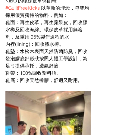
KIBO 的環保皮革休閒鞋 
#GuiltFreeKicks
 以革新的理念，每雙均
採用優質獨特的物料，例如：
鞋面：再生皮革，再生蘋果皮，回收膠
水樽及回收海綿。環保皮革採用無溶
劑，及重用 95%製作過程的水
內裡(lining)：回收膠水樽。
鞋墊：水松木表面天然防菌防臭，回收
發泡膠底部形狀按照人體工學設計，為
足弓提供承托，透氣舒適。
鞋帶：100%回收塑料瓶。
鞋底：回收天然橡膠，舒適又耐用。