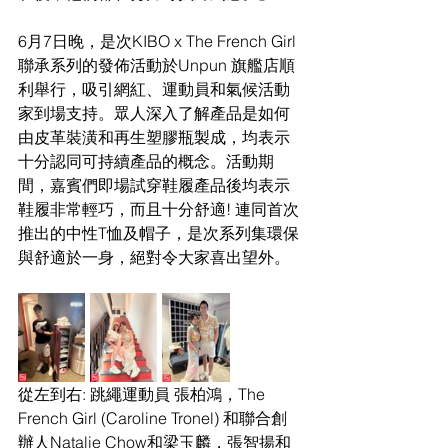
6月7日晚，是次KIBO x The French Girl 
聯承系列的發佈活動於Unpun 旗艦店順
利舉行，吸引網紅、運動員和氣候活動
家到場支持。眾人深入了解產品是如何
由皮革裝潢和再生塑膠瓶製成，均表示
十分認同可持續產品的概念。活動期
間，嘉賓們即場試穿鞋履產品後均表示
鞋履非常輕巧，而且十分舒適! 連同首次
推出的中性T恤及帽子，是次系列集環保
與舒適於一身，絕對令大家喜出望外。
從左到右: 跳繩運動員 張柏鴻，The 
French Girl (Caroline Tronel) 和聯合創
辦人Natalie Chow和梁玉麟，張智揚和