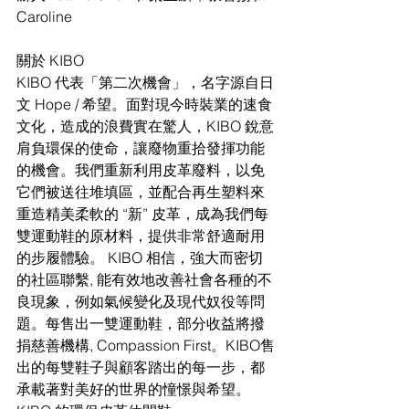
Caroline
關於 KIBO
KIBO 代表「第二次機會」，名字源自日
文 Hope / 希望。面對現今時裝業的速食
文化，造成的浪費實在驚人，KIBO 銳意
肩負環保的使命，讓廢物重拾發揮功能
的機會。我們重新利用皮革廢料，以免
它們被送往堆填區，並配合再生塑料來
重造精美柔軟的 “新” 皮革，成為我們每
雙運動鞋的原材料，提供非常舒適耐用
的步履體驗。 KIBO 相信，強大而密切
的社區聯繫, 能有效地改善社會各種的不
良現象，例如氣候變化及現代奴役等問
題。每售出一雙運動鞋，部分收益將撥
捐慈善機構, Compassion First。KIBO售
出的每雙鞋子與顧客踏出的每一步，都
承載著對美好的世界的憧憬與希望。