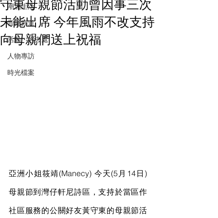
守東母親節活動曾因事三次
潮流生活
未能出席 今年風雨不改支持
音樂頻道
向母親們送上祝福
活動・好去處
人物專訪
時光檔案
亞洲小姐筱靖(Manecy) 今天(5月14日) 
母親節到灣仔軒尼詩區，支持於當區作
社區服務的公關好友黃守東的母親節活