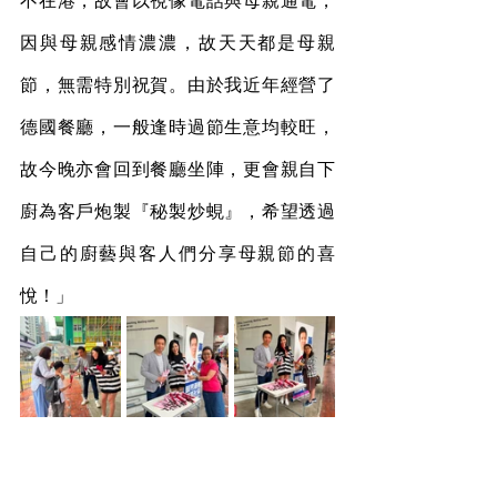
不在港，故會以視像電話與母親通電，
因與母親感情濃濃，故天天都是母親
節，無需特別祝賀。由於我近年經營了
德國餐廳，一般逢時過節生意均較旺，
故今晚亦會回到餐廳坐陣，更會親自下
廚為客戶炮製『秘製炒蜆』，希望透過
自己的廚藝與客人們分享母親節的喜
悅！」