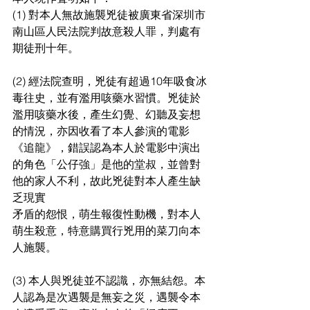
(1) 對本人無故施襲兇徒被廣東省深圳市
南山區人民法院判故意殺人罪，判處有
期徒刑十年。
(2) 經法院查明，兇徒有超過10年吸食冰
毒往史，並有濫用咳藥水習慣。兇徒於
濫用咳藥水後，產生幻覺、幻聽及妄想
的情況，亦因收看了本人參演的電影
《追龍》，錯誤認為本人於電影中演出
的角色「公仔強」是他的堂叔，並曾對
他的家人不利，故此兇徒對本人產生缺
乏現實
矛盾的怨恨，萌生報復性動機，對本人
萌生殺意，特意購買行兇用的菜刀向本
人施襲。
(3) 本人與兇徒並不認識，亦無結怨。本
人認為是次遇襲是無妄之災，遇襲令本