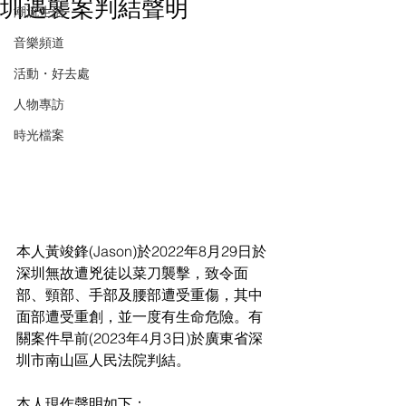
圳遇襲案判結聲明
潮流生活
音樂頻道
活動・好去處
人物專訪
時光檔案
本人黃竣鋒(Jason)於2022年8月29日於
深圳無故遭兇徒以菜刀襲擊，致令面
部、頸部、手部及腰部遭受重傷，其中
面部遭受重創，並一度有生命危險。有
關案件早前(2023年4月3日)於廣東省深
圳市南山區人民法院判結。
本人現作聲明如下：