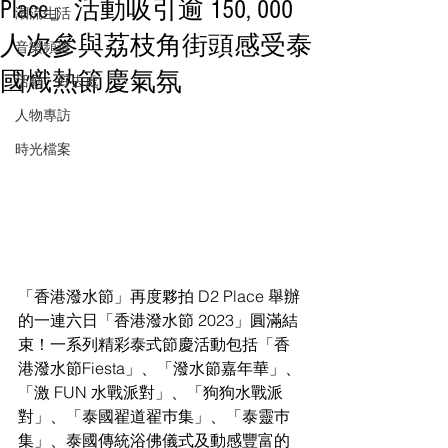
Place』活動吸引逾 150, 000
潮流生活
人次參與荔枝角街頭感受泰
音樂頻道
國熾熱節慶氣氛
活動・好去處
人物專訪
時光檔案
「香港潑水節」再度夥拍 D2 Place 舉辦
的一連六日「香港潑水節 2023」圓滿結
束！一系列精彩泰式節慶活動包括「香
港潑水節Fiesta」、「潑水節嘉年華」、
「激 FUN 水戰派對」、「狗狗水戰派
對」、「泰國翟道翟巿集」、「泰靈巿
集」、泰國傳統浴佛儀式及動感豐富的