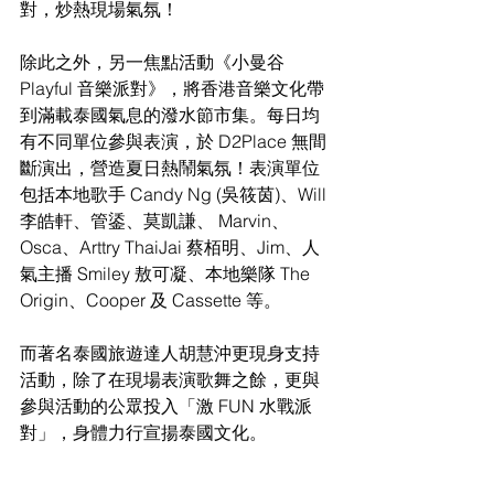
對，炒熱現場氣氛！
除此之外，另一焦點活動《小曼谷 
Playful 音樂派對》，將香港音樂文化帶
到滿載泰國氣息的潑水節市集。每日均
有不同單位參與表演，於 D2Place 無間
斷演出，營造夏日熱鬧氣氛！表演單位
包括本地歌手 Candy Ng (吳筱茵)、Will 
李皓軒、管鋈、莫凱謙、 Marvin、
Osca、Arttry ThaiJai 蔡栢明、Jim、人
氣主播 Smiley 敖可凝、本地樂隊 The 
Origin、Cooper 及 Cassette 等。
而著名泰國旅遊達人胡慧沖更現身支持
活動，除了在現場表演歌舞之餘，更與
參與活動的公眾投入「激 FUN 水戰派
對」，身體力行宣揚泰國文化。