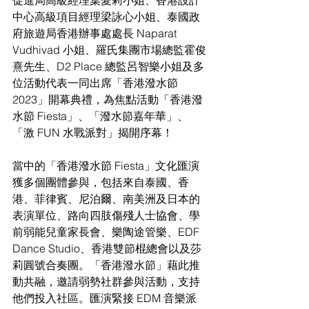
中心高級項目經理梁詠心小姐、泰國政
府旅遊局香港辦事處處長 Naparat 
Vudhivad 小姐、羅氏集團市場總監霍俊
熹先生、D2 Place 總監呂智樂小姐及多
位活動代表一同出席「香港潑水節 
2023」開幕典禮，為焦點活動「香港潑
水節 Fiesta」、「潑水節嘉年華」、
「激 FUN 水戰派對」揭開序幕！
當中的「香港潑水節 Fiesta」文化匯演
獲多個團體參與，包括來自泰國、香
港、菲律賓、尼泊爾、南美洲及日本的
表演單位、路向四肢傷殘人士協會、學
前弱能兒童家長會、樂陶途管樂、EDF 
Dance Studio、香港雙節棍總會以及莎
莉圓號合奏團。「香港潑水節」藉此推
動共融，邀請弱勢社群參與活動，支持
他們投入社區。匯演緊接 EDM 音樂派