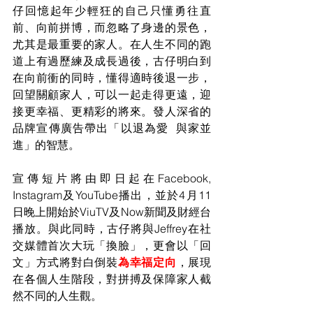
仔回憶起年少輕狂的自己只懂勇往直
前、向前拼博，而忽略了身邊的景色，
尤其是最重要的家人。在人生不同的跑
道上有過歷練及成長過後，古仔明白到
在向前衝的同時，懂得適時後退一步，
回望關顧家人，可以一起走得更遠，迎
接更幸福、更精彩的將來。發人深省的
品牌宣傳廣告帶出「以退為愛  與家並
進」的智慧。
宣傳短片將由即日起在Facebook, 
Instagram及YouTube播出，並於4月11
日晚上開始於ViuTV及Now新聞及財經台
播放。與此同時，古仔將與Jeffrey在社
交媒體首次大玩「換臉」，更會以「回
文」方式將對白倒裝
為幸福定向
，展現
在各個人生階段，對拼搏及保障家人截
然不同的人生觀。