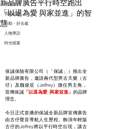
新品牌廣告平行時空跑出
潮流生活
「以退為愛 與家並進」的智
音樂頻道
慧
活動・好去處
人物專訪
時光檔案
保誠保險有限公司（「保誠」）推出全
新品牌廣告，邀請兩代型男古天樂（古
仔）及魏俊笙（Jeffrey）擔任男主角，
宣傳保誠
「以退為愛  與家並進」
的品牌
理念。
今日正式首播的保誠全新品牌宣傳廣告
由古仔聲音導航人生歷程。飾演年輕版
古仔的Jeffrey將以平行時空出現，讓古