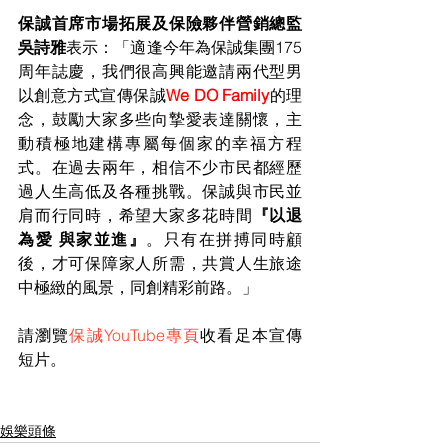
保誠首席市場拓展及保險夥伴營銷總監
吳詩雅
表示：「適逢今年為保誠集團175
周年誌慶，我們很高興能邀請兩代型男
以創意方式宣傳保誠
We DO Family
的理
念，鼓勵大家多些向摯愛表達關懷，主
動積極地建構專屬每個家的幸福方程
式。在過去兩年，相信不少市民都經歷
過人生高低及各種挑戰。保誠與市民並
肩而行同時，希望大家多花時間
『以退
為愛 與家並進』
。只有在拼搏同時顧
後，才可保障家人所需，共賞人生旅途
中極緻的風景，同創精彩前路。」
請瀏覽
保誠YouTube專頁
收看足本宣傳
短片。
娛樂頭條