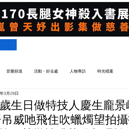
們
音樂頻道
活動・好去處
人物專訪
時光檔案
3年3月29日
0歲生日做特技人慶生龐景
晉吊威吔飛住吹蠟燭望拍