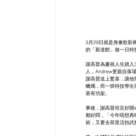
3月29日就是身兼歌影
的「新道館」做一日特
謝高晉為慶祝人生踏入3
人，Andrew更親自
謝高晉送上驚喜，讓他
蠟燭，而一班特技學生
甚有功架。
事後，謝高晉坦言好開
都好悶，「今年唔想再唱
術，又要去荷里活拍武