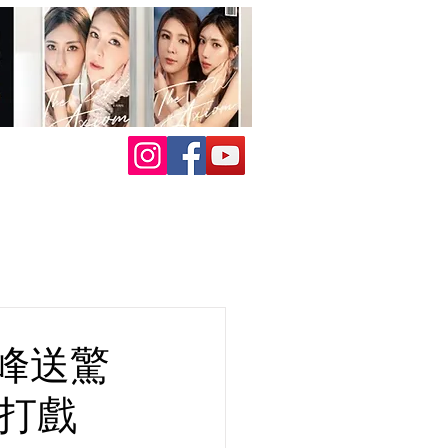
峰送驚
攝打戲