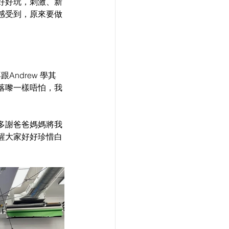
好好玩，刺激、新
感受到，原來要做
ndrew 學其
落嚟一樣唔怕，我
多謝爸爸媽媽將我
醒大家好好珍惜白