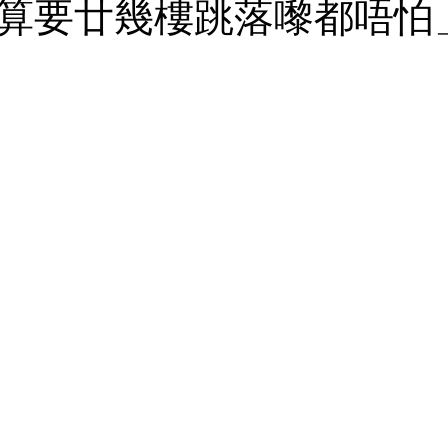
算要廿幾樓跳落嚟都唔怕