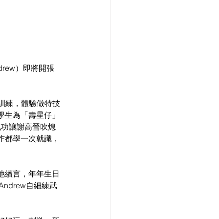
rew）即將開張
受訓練，體驗做特技
班學生為「壽星仔」
成功讓謝高晉吹熄
作都學一次就識，
他續言，年年生日
ndrew自細練武