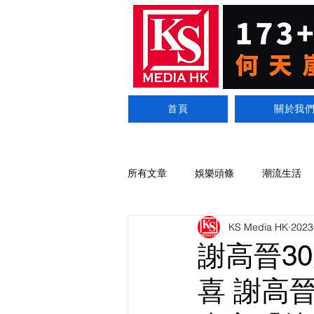
首頁
關於我
所有文章
娛樂頭條
潮流生活
KS Media HK
202
謝高晉3
喜 謝高