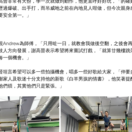
高晉非常有天份，學一次就做到動作，他更直呼好好玩，「的確
歷過爆破、出手打，而吊威吔之前在內地見人咁做，但今次親身
要安全第一。」
Andrew為師傅，「只用咗一日，就教會我做後空翻，之後會再跟A
技人方向發展，謝高晉表示希望將來嘗試打戲，「就算廿幾樓跳
每一個機會。」
晉坦言希望可以多一些拍攝機會，唱多一些好歌給大家，「仲要
謝家人及歌迷十分支持他的新歌《白羊男孩的情書》，他笑著提
他們煩，其實他們只是緊張。」