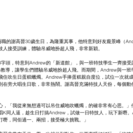
兩職的謝高晉30歲生日，為隆重其事，他特意到好友龐景峰（And
技人接受訓練，體驗吊威吔扮超人飛，非常新穎。
字頭，特意到Andrew的「新道館」，與一班特技學生一齊接
落場教導，讓學生們體驗吊威吔扮超人飛。而期間，Andrew與一
飛住吹生日蛋糕蠟燭。Andrew手捧蛋糕親自度位，試位一次就
則在旁大唱生日歌，非常熱鬧。謝高晉充滿特技人天份，每個動
心，「我從來無想過可以吊住威吔吹蠟燭，的確非常有心思。」
K同人逼，趁生日打搞Andrew，試做一日特技人，玩下新嘢。A
打嘢，同佢過一、兩招，接受極大挑戰。」