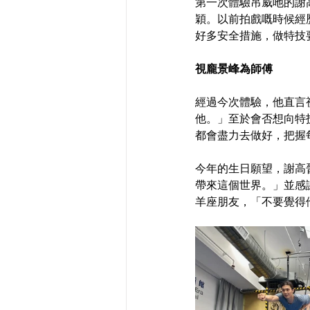
第一次體驗吊威吔的謝
穎。以前拍戲嘅時候經
好多安全措施，做特技
視龐景峰為師傅
經過今次體驗，他直言視
他。」至於會否想向特
都會盡力去做好，把握
今年的生日願望，謝高
帶來這個世界。」並感
羊座朋友，「不要覺得