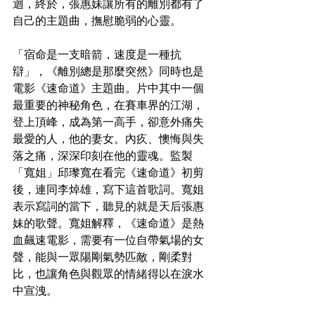
迴，終於，張惠妹讓所有的離別都有了
自己的主題曲，撫慰脆弱的心靈。
「宿命是一支暗箭，速度是一種抗
辯」，《離別總是那麼突然》同時也是
電影《速命道》主題曲。片中其中一個
最重要的神秘角色，在賽車界的江湖，
登上頂峰，成為第一高手，卻意外痛失
最愛的人，他的妻女。內疚、懊悔與失
落之痛，深深印刻在他的靈魂。監製
「寬姐」邱瓈寬在看完《速命道》初剪
後，連同李焯雄，寫下這首歌詞。寬姐
表示寫詞的當下，聽見的就是天后張惠
妹的歌聲。寬姐解釋，《速命道》是熱
血飆速電影，需要有一位自帶氣場的女
聲，能與一眾陽剛氣勢匹敵，剛柔對
比，也讓角色與觀眾的情緒得以在淚水
中宣洩。