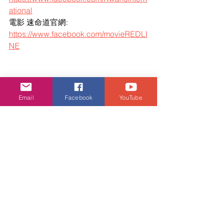
ational
電影 速命道官網: 
https://www.facebook.com/movieREDLI
NE
Email
Facebook
YouTube