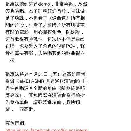
張惠妹聽到這首demo，非常喜歡，欣然
答應演唱。為了詮釋好這首歌，阿妹做
足了功課，不但看了《速命道》所有相
關的片段，也看了之前國片所有與賽車
有關的電影，用心揣摸角色。阿妹說，
這首歌很有挑戰性，這次她不但是自己
在唱，也要進入了角色的視角POV，聲
音裡需要有戲，與演唱其他的歌曲很不
一樣。
張惠妹將於本月31日（五）於高雄巨蛋
舉辦《aMEI ASMR 世界巡迴演唱會》世
界性首唱這首全新的單曲《離別總是那
麼突然》。寬魚國際在演唱會舉行前搶
先發布單曲，讓觀眾進場前，趕快預
習，一同高歌。
寬魚官網: 
https://www.facebook.com/Kwansintern