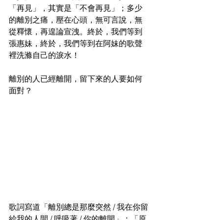
「再見」，其實是「不會再見」；多少
的離別之痛，壓在心頭，無可言說，無
從釋懷，再遑論宣洩。終於，我們等到
張惠妹，終於，我們等到在阿妹的歌聲
裡洗滌自己的淚水！
離別的人已經離開，留下來的人要如何
面對？
歌詞寫道「離別總是那麼突然 / 我在你留
給我的人間 / 呼吸著 / 你的離開」；「原