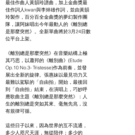
最佳作曲人黃韻玲譜曲，加上金曲獎最
佳作詞人kwan與李焯雄作詞，並由黃韻
玲製作，百分百全金曲獎的夢幻製作團
隊，讓阿妹唱出今年最動人的《離別總
是那麼突然》。全新單曲將於3月24日數
位平台上架。
《離別總是那麼突然》在音樂結構上極
其巧思，以蕭邦的《離別曲》(Etude 
Op.10 No.3- Tristesse)作為前奏，並發
展出全新的旋律。張惠妹以最見功力又
最難以駕馭的「自由拍」開始，最後回
到「自由拍」結束，在演唱上，巧妙呼
應歌曲主題《離別總是那麼突然》：人
生的離別總是突如其來、毫無先兆，沒
有規律可循。
這些日子以來，因為世界的互不流通，
多少人咫尺天涯，無從陪伴；多少的