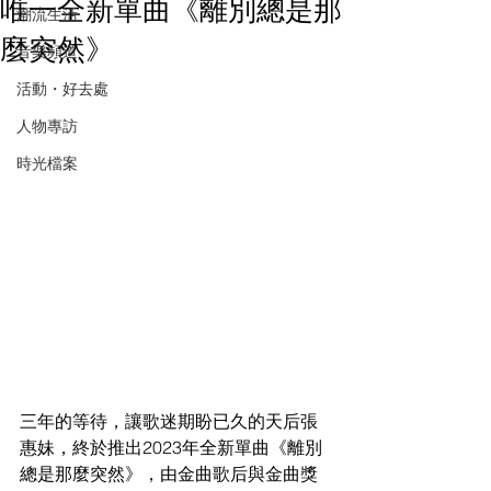
唯一全新單曲《離別總是那
潮流生活
麼突然》
音樂頻道
活動・好去處
人物專訪
時光檔案
三年的等待，讓歌迷期盼已久的天后張
惠妹，終於推出2023年全新單曲《離別
總是那麼突然》，由金曲歌后與金曲獎