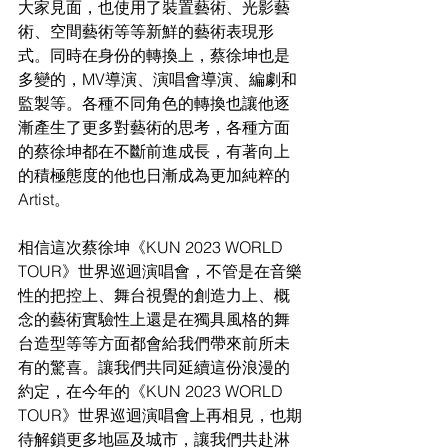
大家見面，也使用了裝置藝術、光影藝
術、空間藝術等等新鮮的藝術表現形
式。同時在身份的轉換上，蔡徐坤也是
多變的，MV導演、演唱會導演、編劇和
監製等。各種不同角色的轉換也讓他逐
漸產生了更多對藝術的思考，各種方面
的蔡徐坤都在不斷前進成長，有著向上
的積極態度的他也日漸成為更加純粹的
Artist。
相信這次蔡徐坤《KUN 2023 WORLD 
TOUR》世界巡迴演唱會，不管是在音樂
性的把控上、舞台視覺的創造力上、概
念的藝術實驗性上還是在獨具風格的舞
台造型等等方面都會給我們帶來前所未
有的驚喜。讓我們共同延續這份浪漫的
約定，在今年的《KUN 2023 WORLD 
TOUR》世界巡迴演唱會上再相見，也期
待解鎖更多地區及城市，讓我們共赴淋