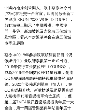
中國內地原創音樂人、歌手蔡徐坤今日
(22日)在社交平台官宣，即將開啟全新世
界巡演《KUN 2023 WORLD TOUR》，
啟動海報上顯示了中國香港、中國澳
門、曼谷、新加坡以及吉隆玻五個城市
及地區，看來本次巡演將會在這五個城
市率先起跑！
蔡徐坤2018年參加競演類綜藝節目《偶
像練習生》並以總票數第一正式出道。
2019年發行首張數位EP《YOUNG》，
成為2019年全網數位EP銷量冠軍，創造
QQ音樂巔峰暢銷榜總榜冠軍最快登頂紀
錄。2020年發佈原創單曲《情人》，在
QQ音樂飆升榜、新歌榜以及網易雲音樂
人氣榜等15項音樂榜單均位居第一，獲
第二屆TMEA騰訊音樂娛樂盛典年度十大
金曲，第十四屆音樂盛典咪咕匯年度十