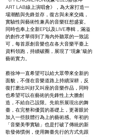
ART LAB線上演唱會》，為大家打造一
場潮酷與先鋒並存，復古與未來交織，
實驗性與藝術性兼具的音樂狂想盛宴。
同時也奉上全新EP以及LIVE專輯，滿溢
的創作才華得到了海內外聽眾的一致認
可，每首原創音樂也在各大音樂平臺上
資料領跑，持續破圈，展現了“現象”級的
藝術實力。
蔡徐坤一直希望可以給大眾帶來全新的
面貌，不僅在音樂道路上持續深耕，反
復打磨出叫好又叫座的音樂作品，同時
也希望可以在藝術的先鋒性上大膽創
造，不給自己設限。先前所展現出的舞
臺，在完整和優質的基礎上，更著眼於
加入一些肢體行為上的藝術感。年初的
「音樂美學實驗」也是打破了傳統的新
歌發佈慣例，使用舞臺先行的方式先跟