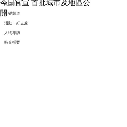
今日官宣 首批城市及地區公
潮流生活
開
音樂頻道
活動・好去處
人物專訪
時光檔案