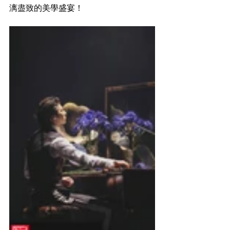
漓盡致的美學盛宴！