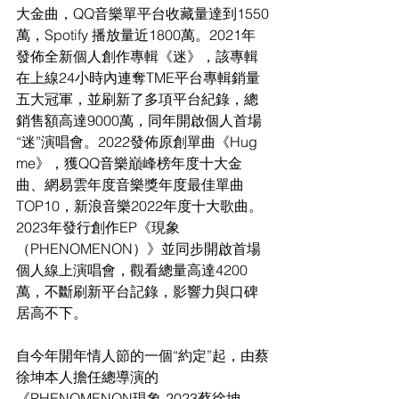
大金曲，QQ音樂單平台收藏量達到1550
萬，Spotify 播放量近1800萬。2021年
發佈全新個人創作專輯《迷》，該專輯
在上線24小時內連奪TME平台專輯銷量
五大冠軍，並刷新了多項平台紀錄，總
銷售額高達9000萬，同年開啟個人首場
“迷”演唱會。2022發佈原創單曲《Hug 
me》，獲QQ音樂巔峰榜年度十大金
曲、網易雲年度音樂獎年度最佳單曲
TOP10，新浪音樂2022年度十大歌曲。
2023年發行創作EP《現象
（PHENOMENON）》並同步開啟首場
個人線上演唱會，觀看總量高達4200
萬，不斷刷新平台記錄，影響力與口碑
居高不下。
自今年開年情人節的一個“約定”起，由蔡
徐坤本人擔任總導演的
《PHENOMENON現象-2023蔡徐坤