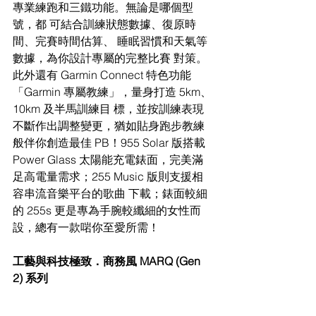
專業練跑和三鐵功能。無論是哪個型
號，都 可結合訓練狀態數據、復原時
間、完賽時間估算、 睡眠習慣和天氣等
數據，為你設計專屬的完整比賽 對策。
此外還有 Garmin Connect 特色功能
「Garmin 專屬教練」，量身打造 5km、
10km 及半馬訓練目 標，並按訓練表現
不斷作出調整變更，猶如貼身跑步教練
般伴你創造最佳 PB！955 Solar 版搭載 
Power Glass 太陽能充電錶面，完美滿
足高電量需求；255 Music 版則支援相
容串流音樂平台的歌曲 下載；錶面較細
的 255s 更是專為手腕較纖細的女性而
設，總有一款啱你至愛所需！ 
工藝與科技極致．商務風 MARQ (Gen 
2) 系列 