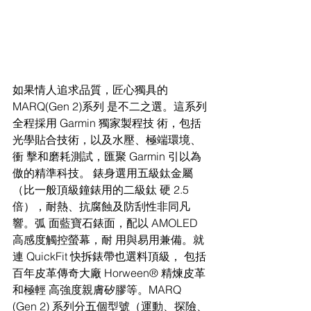
如果情人追求品質，匠心獨具的
MARQ(Gen 2)系列 是不二之選。這系列
全程採用 Garmin 獨家製程技 術，包括
光學貼合技術，以及水壓、極端環境、
衝 擊和磨耗測試，匯聚 Garmin 引以為
傲的精準科技。 錶身選用五級鈦金屬
（比一般頂級鐘錶用的二級鈦 硬 2.5 
倍），耐熱、抗腐蝕及防刮性非同凡
響。弧 面藍寶石錶面，配以 AMOLED 
高感度觸控螢幕，耐 用與易用兼備。就
連 QuickFit 快拆錶帶也選料頂級， 包括
百年皮革傳奇大廠 Horween® 精煉皮革
和極輕 高強度親膚矽膠等。MARQ 
(Gen 2) 系列分五個型號（運動、探險、