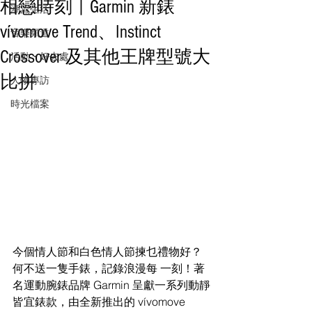
相戀時刻 | Garmin 新錶
潮流生活
vívomove Trend、Instinct
音樂頻道
Crossover 及其他王牌型號大
活動・好去處
比拼
人物專訪
時光檔案
今個情人節和白色情人節揀乜禮物好？
何不送一隻手錶，記錄浪漫每 一刻！著
名運動腕錶品牌 Garmin 呈獻一系列動靜
皆宜錶款，由全新推出的 vívomove 