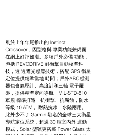
剛於上年年尾推出的 Instinct 
Crossover，因型格與 專業功能兼備而
在網上好評如潮。多項戶外必備 功能，
包括 REVODRIVE 耐衝擊自動校準科
技，透 過遮光感應技術，搭配 GPS 衛星
定位提供精準當地 時間；戶外ABC感測
器包含氣壓計、高度計和三軸 電子羅
盤，提供精準定向導航；MIL-STD-810 
軍規 標準打造，抗衝擊、抗腐蝕，防水
等級 10 ATM， 耐熱抗凍，水陸兩用。
此外少不了 Garmin 馳名的全球三大衛星
導航定位系統，超過 30 種室內外 運動
模式，Solar 型號更搭載 Power Glass 太