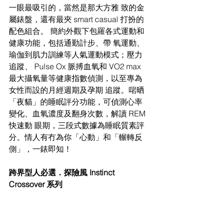
一眼最吸引的，當然是那大方雅 致的金
屬錶盤，還有最夾 smart casual 打扮的
配色組合。 簡約外觀下包羅各式運動和
健康功能，包括通勤計步、帶 氧運動、
瑜伽到肌力訓練等人氣運動模式；壓力
追蹤、 Pulse Ox 脈搏血氧和 VO2 max 
最大攝氧量等健康指數偵測，以至專為
女性而設的月經週期及孕期 追蹤。啱晒
「夜貓」的睡眠評分功能，可偵測心率
變化、血氧濃度及翻身次數，解讀 REM 
快速動 眼期，三段式數據為睡眠質素評
分。情人有冇為你「心動」和「輾轉反
側」，一錶即知！ 
跨界型人必選．探險風 Instinct 
Crossover 系列 