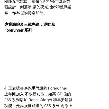
陽能充電鏡面。最後？那型格十足的外
觀設計，俐落易 讀的夜光指針和數碼螢
幕，作為禮物特別加分。
專業練跑及三鐵先鋒．運動風 
Forerunner 系列 
打正旗號專為跑手而設的 Forerunner，
上年剛加入 不少新功能，如高 CP 值的 
255 系列增加 Race  Widget 和早安晨報
功能，走高強度路線的 955 系列 則添上