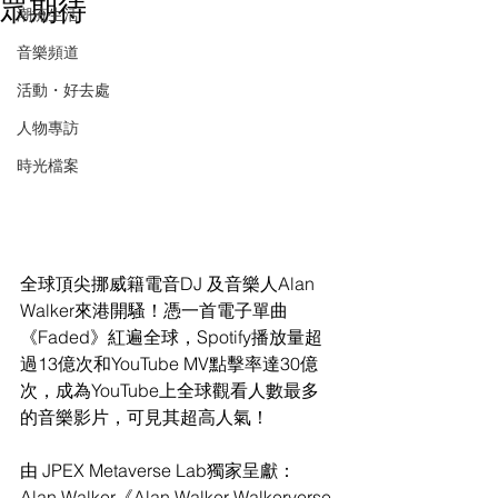
眾期待
潮流生活
音樂頻道
活動・好去處
人物專訪
時光檔案
全球頂尖挪威籍電音DJ 及音樂人Alan 
Walker來港開騷！憑一首電子單曲
《Faded》紅遍全球，Spotify播放量超
過13億次和YouTube MV點擊率達30億
次，成為YouTube上全球觀看人數最多
的音樂影片，可見其超高人氣！
由 JPEX Metaverse Lab獨家呈獻：
Alan Walker《Alan Walker Walkerverse 