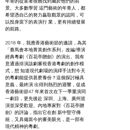
年青的從業者很難找到屬於他們的前
景。大多數學習 這門藝術的年青人，都
希望憑自己的努力贏取觀眾的認同，可
以投身當下的表演行 業，更有持續發展
的前路。 
2018 年，我應香港藝術節的邀請，為其
「賽馬會本地菁英創作系列」改編/導演 
經典粵劇《百花亭贈劍》的演出。我有
意通過排演該劇審視香港粵劇的創作模
式，想 知道現代劇場的演繹手法對今天
的粵劇能提供甚麽養份？這個探討極具
意義，最終演 出得到熱烈的迴響，促成
香港藝術節47 年來首次在下一季重演同
一劇目，更先後赴 深圳、上海、廣州巡
演並深受歡迎。內地專家對《百花亭贈
劍》的評論，指出它在創 新中堅守傳
統，又具備當今的審美眼光，是一部有
現代精神的粵劇。 