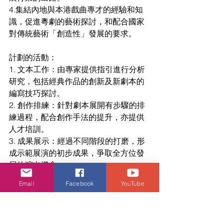
4.集結內地與本港戲曲專才的經驗和知
識，促進粵劇的藝術探討，和配合國家
對傳統藝術「創造性」發展的要求。 
計劃的活動： 
1. 文本工作：由專家提供指引進行分析
研究，包括經典作品的創新及新劇本的
編寫技巧探討。 
2. 創作排練：針對劇本展開有步驟的排
練過程，配合創作手法的提升，亦提供
人才培訓。 
3. 成果展示：經過不同階段的打磨，形
成示範展演的初步成果，爭取全方位發
展的演出機會。 
4.. 發展方向：將初步成果投入更長遠的
Email
Facebook
YouTube
發展空間，包括本港及內地演出，海外
或國際藝術節等演出活動，打造香港粵
劇的新出路。