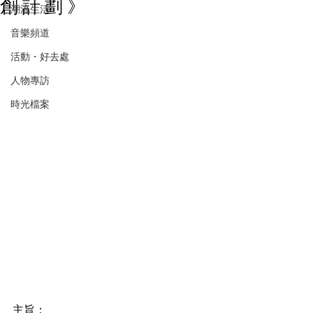
創 計 劃 》
潮流生活
音樂頻道
活動・好去處
人物專訪
時光檔案
主旨： 