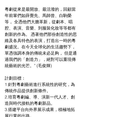
粵劇從來是最開放、最活潑的，回顧當
年前輩們如薛覺先、馬師曾、白駒榮
等， 全憑他們大膽革新，從劇本、唱
腔、表演、音樂、到服裝化妝等等都有
創新的作為。 憑著他們那份創造性的思
維及各具特色的表演，打造出一時的粵
劇盛況。在今天全球化的生活趨勢下，
單憑強調本身的傳統未必足夠， 但是通
過我們的「創造力」，絕對可以重現傳
統藝術的光芒。” (毛俊輝)
計劃目標： 
1.針對粵劇藝術進行系統性的研究，為
傳統作品提供創新條件。
2.培育粵劇編、導、演新一代人才、創
造與時代接軌的粵劇新品。
3.搭建平台向外界展示成果，積極地拓
展行業的出路。 