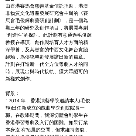
由香港賽馬會慈善基金信託捐助，港澳
非物質文化遺產發展研究會主辦的《賽
馬會毛俊輝劇藝研創計劃》，是一個為
期三年的研究及創作項目，將展開粵劇
“創造性”的探討。此計劃有意通過毛俊輝
教授在導演、創作與培育人才方面的精
深學養，及其豐富的中西文化舞台實踐
經驗，為傳統粵劇發展譜出新的篇章。
計劃在打造新一代全方位粵劇人才的同
時，展現出與時代接軌、獲大眾認可的
新樣式創作。
背景： 
“ 2014 年，香港演藝學院邀請本人(毛俊
輝)出任新成立的戲曲學院創院院長一 
職。在教學期間，我深切體會到學生在
香港學習粵劇及入行的困難。如果行業
本身沒 有拓展的空間，但求維持舊貌，