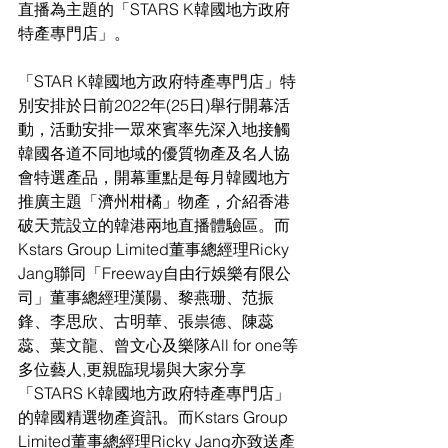
直播為主題的「STARS K韓國地方政府
特產專門店」。
「STAR K韓國地方政府特產專門店」特
別安排於日前2022年(25日)舉行開幕活
動，活動安排一眾來賓率先深入地接觸
韓國各道不同地域的優質物產及名人協
會特選產品，開幕重點是每月韓國地方
推廣主題「濟州柑橘」物產，介紹香港
破天荒設立的韓港兩地直播體驗區。而
Kstars Group Limited董事總經理Ricky 
Jang聯同「Freeway自由行娛樂有限公
司」董事總經理漢陽、黎燕珊、范振
鋒、李思欣、古明華、張祟德、陳蕊
蕊、葉文龍、曾文心及樂隊All for one等
多位藝人,更親臨現場與大家分享
「STARS K韓國地方政府特產專門店」
的韓國精選物產資訊。而Kstars Group 
Limited董事總經理Ricky Jang亦致送產