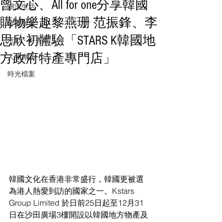
曾文心、All for one分享韓國
潮流生活
購物樂趣黎燕珊 范振鋒、李
音樂頻道
思欣初體驗「STARS K韓國地
活動・好去處
方政府特產專門店」
人物專訪
時光檔案
韓國文化在香港非常盛行，韓國更被選
為港人熱愛到訪的國家之一。Kstars 
Group Limited 於日前25日起至12月31
日在沙田廣場3樓開設以韓國地方物產及