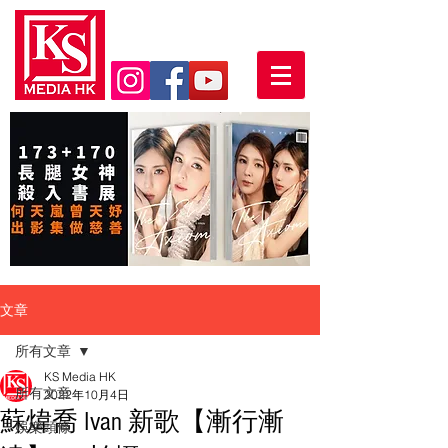
文章
所有文章
KS Media HK
所有文章
2022年10月4日
蘇煒喬 Ivan 新歌【漸行漸
娛樂頭條