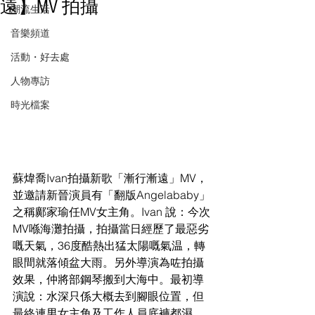
遠】MV 拍攝
潮流生活
音樂頻道
活動・好去處
人物專訪
時光檔案
蘇煒喬Ivan拍攝新歌「漸行漸遠」MV，
並邀請新晉演員有「翻版Angelababy」
之稱鄺家瑜任MV女主角。Ivan 說：今次
MV喺海灘拍攝，拍攝當日經歷了最惡劣
嘅天氣，36度酷熱出猛太陽嘅氣温，轉
眼間就落傾盆大雨。另外導演為咗拍攝
效果，仲將部鋼琴搬到大海中。最初導
演說：水深只係大概去到腳眼位置，但
最終連男女主角及工作人員底褲都濕