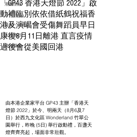
「GP43 香港天燈節 2022」啟
潮流生活
動禮臨別依依借紙鶴祝福香
音樂頻道
港及演唱會受傷舞蹈員早日
活動・好去處
康復8月11日離港 直言疫情
人物專訪
過後會從美國回港
時光檔案
由本港企業家平台 GP43 主辦「香港天
燈節 2022」於今、明兩天（8月6及7 
日）於西九文化區 Wonderland 竹翠公
園舉行，昨晚 (5日) 舉行啟動禮，百盞天
燈齊齊亮起，場面非常壯觀。