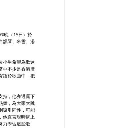
昨晚（15日）於
白韻琴、米雪、湯
位小生希望為歌迷
當中不少是香港廣
寄語於歌曲中，把
支持，他亦透露下
熱舞，為大家大跳
特別吸引同性，可能
，他直言現時網上
努力學習這些歌