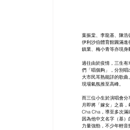
葉振棠、李龍基、陳浩
伊利沙伯體育館圓滿進
鎮業、梅小青等亦現身
過往由於疫情，三生有
們「唱個夠」，分別唱
大市民耳熟能詳的歌曲
現場氣氛推至高峰。
而三位小生於演唱會分
月即將「嫁女」之喜，
Cha Cha，導至多
因為他中文名字（基）
力量強勁，不少年輕音