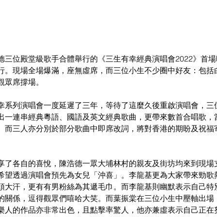
德三位殿堂級歌手合體舉行的《三生有幸經典演唱會2022》首場
行。現場全場爆滿，座無虛席，而三位小生不少圈中好友：包括
觀眾席撐場。
幸系列演唱會一度延遲了三年，等待了這麼久後重啟演唱會，三
出一連串經典粵語、國語及英文經典歌曲，更帶來數首合唱歌，
。而三人亦分別於部分歌曲中即席改詞，將對香港的期盼及祝福
享了各自的喜悅，陳浩德一眾大埔林村的親友及街坊均來到現場
希望透過演唱會預先為女兒「沖喜」。李龍基更為大家帶來勁歌
次滿頭大汗，更有有男粉絲為其遞毛巾。而李龍基則幽默表示自己
的關係，逗得觀眾們嘻哈大笑。而葉振棠在三位小生中壓軸出場
樂人的作品亦非常出色，且點擊率驚人，他亦兼虛表示自己正在