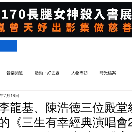
們
音樂頻道
活動・好去處
人物專訪
時光檔案
2年7月18日
李龍基、陳浩德三位殿堂
的《三生有幸經典演唱會2