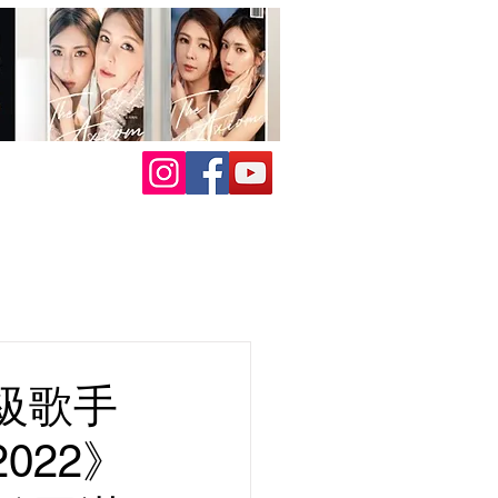
級歌手
022》