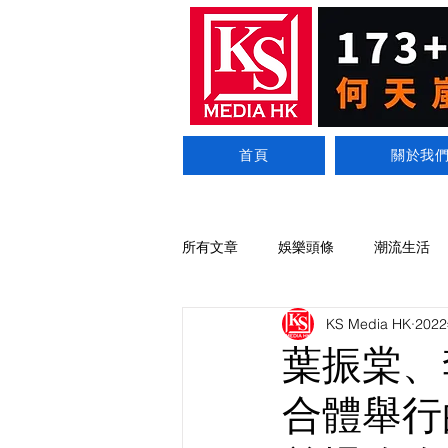
首頁
關於我
所有文章
娛樂頭條
潮流生活
KS Media HK
202
葉振棠、
合體舉行