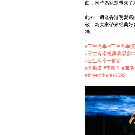
曲，同時為觀眾帶來了
此外，適逢香港明愛邁
敬，為大家帶來經典好
神。
#三生有幸
#三生有幸
#三生有幸經典演唱會20
#三生有幸一起創
#葉振棠
#李龍基
#陳浩
#threeprinces2022