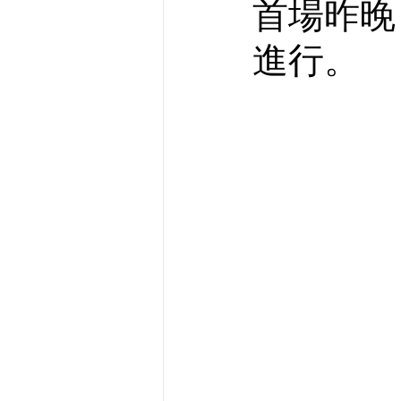
首場昨晚
進行。