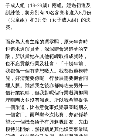
子成人組（18-28歲）兩組。經過初選及
訓練後，將分別有20名參賽者進入8月份
（兒童組）和9月份（女子成人組）的決
賽。
而身為大會主席的馮雯熙，原來年青時
也追求過演員夢，深深體會過追夢的辛
酸，所以當她在其他範疇取得成就時，
也不忘貢獻行業及社會：「十幾年前，
我都係一個有夢想嘅人。我都做過模特
兒，好清楚要係呢一行發展需要機會同
埋人脈。雖然我之後亦都轉咗去另外一
個行業範疇，但我對呢個行業嘅興趣同
埋嗰團火並沒有減退。所以我希望提供
一個渠道，比有意從事娛樂事業嘅朋友
一個窗口。而舉辦今次比賽，亦都係希
望比一個機會給予有興趣嘅朋友，先由
模特兒開始，然後踏足其他娛樂事業嘅