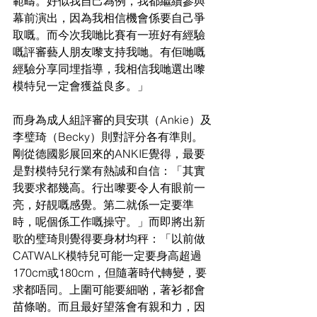
範疇。好似我自己為例，我都繼續參與
幕前演出，因為我相信機會係要自己爭
取嘅。而今次我哋比賽有一班好有經驗
嘅評審藝人朋友嚟支持我哋。有佢哋嘅
經驗分享同埋指導，我相信我哋選出嚟
模特兒一定會獲益良多。」
而身為成人組評審的貝安琪（Ankie）及
李璧琦（Becky）則對評分各有準則。
剛從德國影展回來的ANKIE覺得，最要
是對模特兒行業有熱誠和自信：「其實
我要求都幾高。行出嚟要令人有眼前一
亮，好靚嘅感覺。第二就係一定要準
時，呢個係工作嘅操守。」而即將出新
歌的璧琦則覺得要身材均秤：「以前做
CATWALK模特兒可能一定要身高超過
170cm或180cm，但隨著時代轉變，要
求都唔同。上圍可能要細啲，著衫都會
苗條啲。而且最好望落會有親和力，因