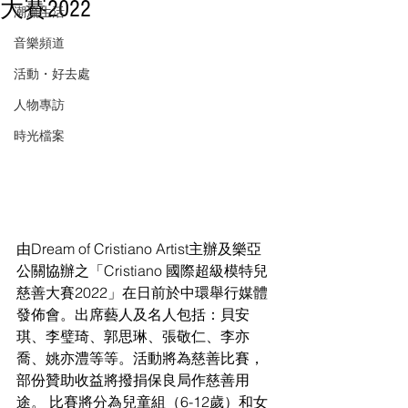
大賽2022
潮流生活
音樂頻道
活動・好去處
人物專訪
時光檔案
由Dream of Cristiano Artist主辦及樂亞
公關協辦之「Cristiano 國際超級模特兒
慈善大賽2022」在日前於中環舉行媒體
發佈會。出席藝人及名人包括：貝安
琪、李璧琦、郭思琳、張敬仁、李亦
喬、姚亦澧等等。活動將為慈善比賽，
部份贊助收益將撥捐保良局作慈善用
途。 比賽將分為兒童組（6-12歲）和女