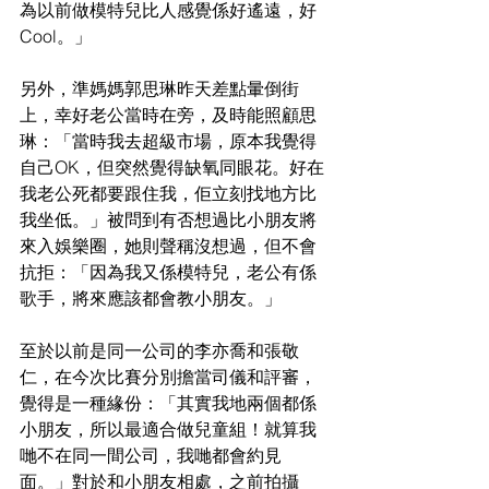
為以前做模特兒比人感覺係好遙遠，好
Cool。」
另外，準媽媽郭思琳昨天差點暈倒街
上，幸好老公當時在旁，及時能照顧思
琳：「當時我去超級市場，原本我覺得
自己OK，但突然覺得缺氧同眼花。好在
我老公死都要跟住我，佢立刻找地方比
我坐低。」被問到有否想過比小朋友將
來入娛樂圈，她則聲稱沒想過，但不會
抗拒：「因為我又係模特兒，老公有係
歌手，將來應該都會教小朋友。」
至於以前是同一公司的李亦喬和張敬
仁，在今次比賽分別擔當司儀和評審，
覺得是一種緣份：「其實我地兩個都係
小朋友，所以最適合做兒童組！就算我
哋不在同一間公司，我哋都會約見
面。」對於和小朋友相處，之前拍攝