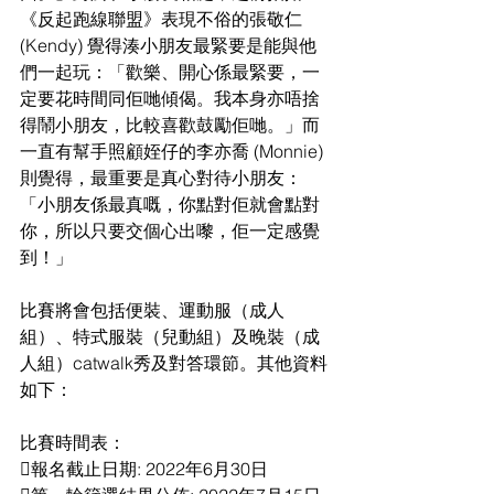
《反起跑線聯盟》表現不俗的張敬仁 
(Kendy) 覺得湊小朋友最緊要是能與他
們一起玩：「歡樂、開心係最緊要，一
定要花時間同佢哋傾偈。我本身亦唔捨
得鬧小朋友，比較喜歡鼓勵佢哋。」而
一直有幫手照顧姪仔的李亦喬 (Monnie) 
則覺得，最重要是真心對待小朋友：
「小朋友係最真嘅，你點對佢就會點對
你，所以只要交個心出嚟，佢一定感覺
到！」
比賽將會包括便裝、運動服（成人
組）、特式服裝（兒動組）及晚裝（成
人組）catwalk秀及對答環節。其他資料
如下：
比賽時間表：
報名截止日期: 2022年6月30日