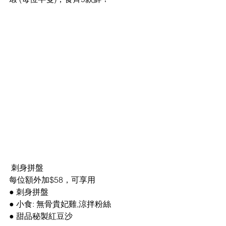
 刺身拼盤 
每位額外加$58，可享用 
● 刺身拼盤 
● 小食: 無骨貴妃雞,涼拌粉絲 
● 甜品秘製紅豆沙