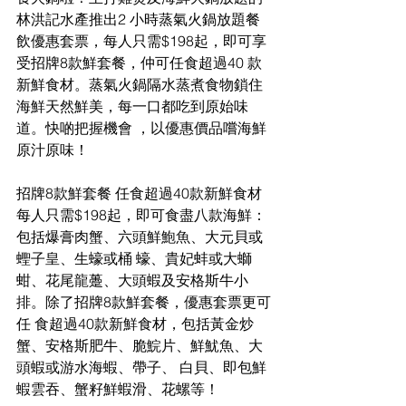
林洪記水產推出2 小時蒸氣火鍋放題餐
飲優惠套票，每人只需$198起，即可享
受招牌8款鮮套餐，仲可任食超過40 款
新鮮食材。蒸氣火鍋隔水蒸煮食物鎖住
海鮮天然鮮美，每一口都吃到原始味
道。快啲把握機會 ，以優惠價品嚐海鮮
原汁原味！
招牌8款鮮套餐 任食超過40款新鮮食材
每人只需$198起，即可食盡八款海鮮：
包括爆膏肉蟹、六頭鮮鮑魚、大元貝或
蟶子皇、生蠔或桶 蠔、貴妃蚌或大螄
蚶、花尾龍躉、大頭蝦及安格斯牛小
排。除了招牌8款鮮套餐，優惠套票更可
任 食超過40款新鮮食材，包括黃金炒
蟹、安格斯肥牛、脆鯇片、鮮魷魚、大
頭蝦或游水海蝦、帶子、 白貝、即包鮮
蝦雲吞、蟹籽鮮蝦滑、花螺等！ 