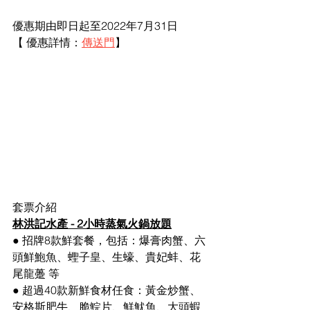
優惠期由即日起至2022年7月31日 
【 優惠詳情：
傳送門
】 
套票介紹
林洪記水產 - 2小時蒸氣火鍋放題
● 招牌8款鮮套餐，包括：爆膏肉蟹、六
頭鮮鮑魚、蟶子皇、生蠔、貴妃蚌、花
尾龍躉 等 
● 超過40款新鮮食材任食：黃金炒蟹、
安格斯肥牛、脆鯇片、鮮魷魚、大頭蝦