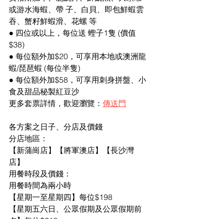
或游水海蝦、帶 子、白貝、即包鮮蝦雲
吞、蟹籽鮮蝦滑、花螺 等 
● 四位或以上，每位送 蟶子1隻 (價值 
$38) 
● 每位額外加$20，可享用本地或澳洲龍
蝦/琵琶蝦 (每位半隻) 
● 每位額外加$58，可享用刺身拼盤、小
食及甜品秘製紅豆沙 
更多套票詳情，歡迎瀏覽：
傳送門
各方案之日子、分店及價錢 
分店地區：
【新蒲崗店】【將軍澳店】【長沙灣
店】 
用餐時段及價錢： 
用餐時間為兩小時 
【星期一至星期四】每位$198 
【星期五六日、公眾假期及公眾假期前