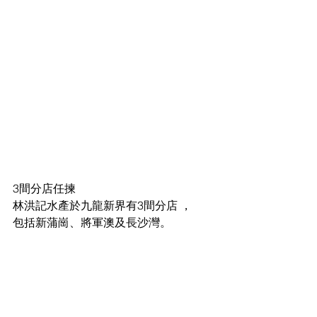
3間分店任揀 
林洪記水產於九龍新界有3間分店 ，
包括新蒲崗、將軍澳及長沙灣。 