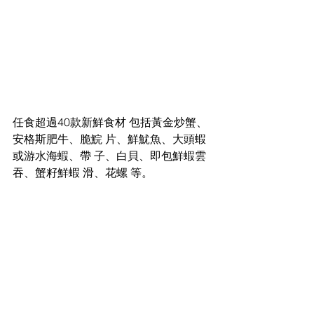
任食超過40款新鮮食材 包括黃金炒蟹、
安格斯肥牛、脆鯇 片、鮮魷魚、大頭蝦
或游水海蝦、帶 子、白貝、即包鮮蝦雲
吞、蟹籽鮮蝦 滑、花螺 等。