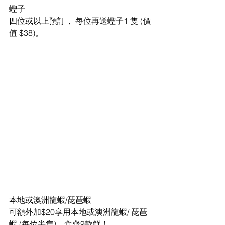
蟶子
四位或以上預訂， 每位再送蟶子1 隻 (價
值 $38)。 
本地或澳洲龍蝦/琵琶蝦 
可額外加$20享用本地或澳洲龍蝦/ 琵琶
蝦 (每位半隻)，食齊9款鮮！