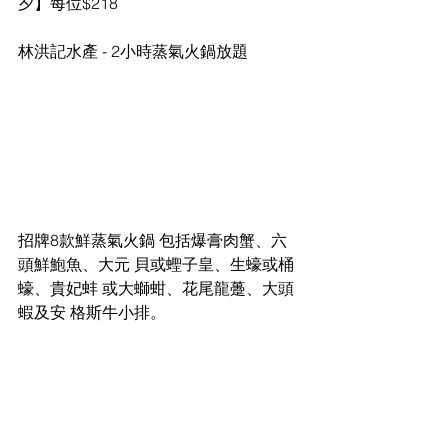
夕】每位$218 
林洪記水產 - 2小時蒸氣火鍋放題
招牌8款鮮蒸氣火鍋 包括爆膏肉蟹、六
頭鮮鮑魚、大元 貝或蟶子皇、生蠔或桶
蠔、貴妃蚌 或大螄蚶、花尾龍躉、大頭
蝦及安 格斯牛小排。 