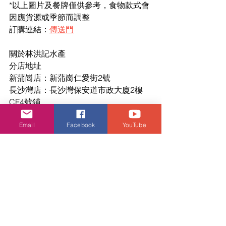
*以上圖片及餐牌僅供參考，食物款式會
因應貨源或季節而調整
訂購連結：
傳送門
關於林洪記水產
分店地址
新蒲崗店：新蒲崗仁愛街2號 
長沙灣店：長沙灣保安道市政大廈2樓
CF4號鋪 
將軍澳店：將軍澳坑口村地下4B鋪
Email
Facebook
YouTube