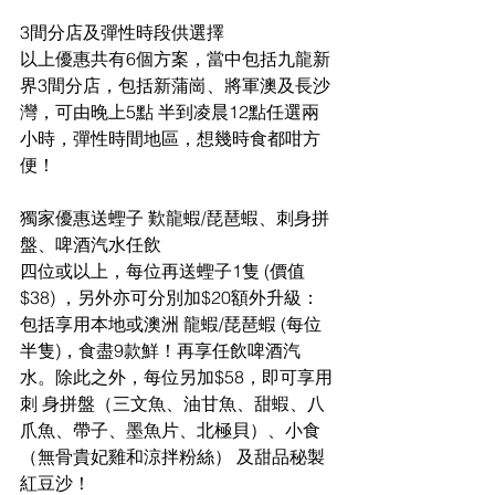
3間分店及彈性時段供選擇
以上優惠共有6個方案，當中包括九龍新
界3間分店，包括新蒲崗、將軍澳及長沙
灣，可由晚上5點 半到凌晨12點任選兩
小時，彈性時間地區，想幾時食都咁方
便！
獨家優惠送蟶子 歎龍蝦/琵琶蝦、刺身拼
盤、啤酒汽水任飲
四位或以上，每位再送蟶子1隻 (價值 
$38) ，另外亦可分別加$20額外升級：
包括享用本地或澳洲 龍蝦/琵琶蝦 (每位
半隻)，食盡9款鮮！再享任飲啤酒汽
水。除此之外，每位另加$58，即可享用
刺 身拼盤（三文魚、油甘魚、甜蝦、八
爪魚、帶子、墨魚片、北極貝）、小食
（無骨貴妃雞和涼拌粉絲） 及甜品秘製
紅豆沙！ 