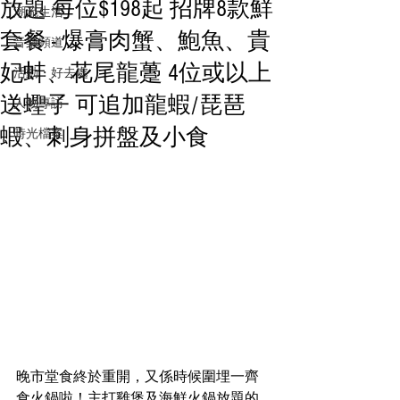
放題 每位$198起 招牌8款鮮
潮流生活
套餐 - 爆膏肉蟹、鮑魚、貴
音樂頻道
妃蚌、花尾龍躉 4位或以上
活動・好去處
送蟶子 可追加龍蝦/琵琶
人物專訪
蝦、刺身拼盤及小食
時光檔案
晚市堂食終於重開，又係時候圍埋一齊
食火鍋啦！主打雞煲及海鮮火鍋放題的 