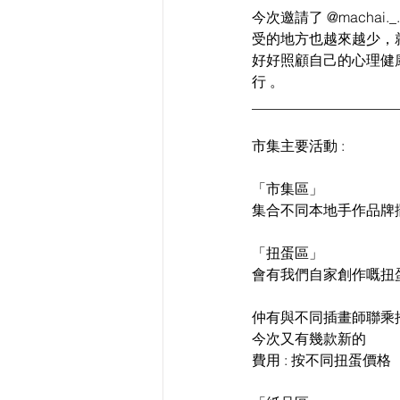
今次邀請了 @macha
受的地方也越來越少，
好好照顧自己的心理健
行 。
____________________
市集主要活動 :
「市集區」
集合不同本地手作品牌
「扭蛋區」
會有我們自家創作嘅扭
仲有與不同插畫師聯乘
今次又有幾款新的
費用 : 按不同扭蛋價格