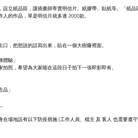
，設立紙品區，讓插畫師寄賣明信片、紙膠帶、貼紙等。「紙品
人的作品，單是明信片就多達 2000款。
出口，把想說的話寫出來，貼在一個大樹窿裡面。
務體驗」
家拍照，希望為大家能在這段日子拍下一張即影即有。
念品」
__
在場地設有以下防疫措施 (工作人員、檔主 及 客人 也需要遵守