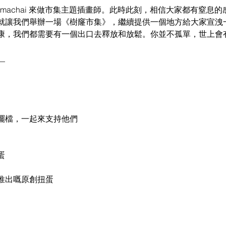
i._.machai 來做市集主題插畫師。此時此刻，相信大家都有窒
就讓我們舉辦一場《樹窿市集》，繼續提供一個地方給大家宣洩
康，我們都需要有一個出口去釋放和放鬆。你並不孤單，世上會
__
擺檔，一起來支持他們
蛋
推出嘅原創扭蛋