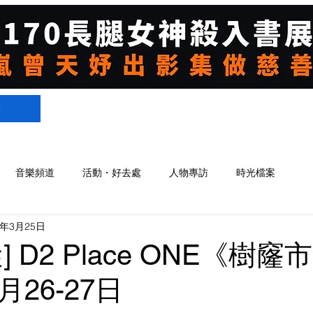
們
音樂頻道
活動・好去處
人物專訪
時光檔案
2年3月25日
] D2 Place ONE《樹窿
3月26-27日