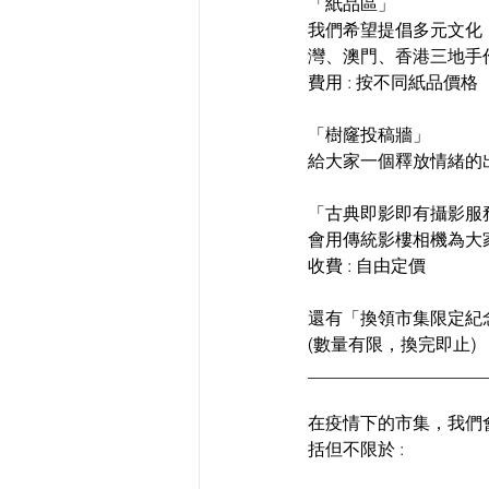
「紙品區」
我們希望提倡多元文化
灣、澳門、香港三地手作
費用 : 按不同紙品價格
「樹窿投稿牆」
給大家一個釋放情緒的
「古典即影即有攝影服
會用傳統影樓相機為大
收費 : 自由定價
還有「換領市集限定紀
(數量有限，換完即止)
____________________
在疫情下的市集，我們會
括但不限於 :