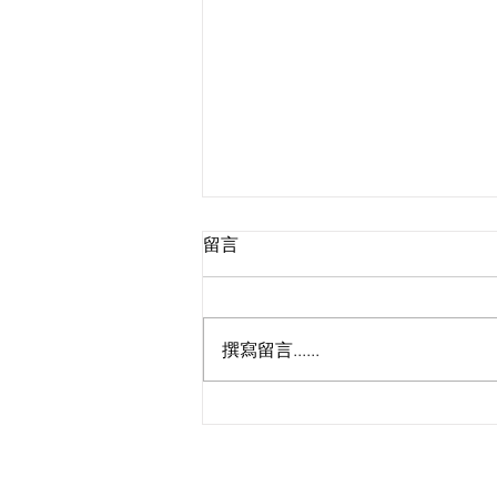
留言
撰寫留言......
🚀 跨境網購免苦等！菜鳥推
「全球三日達」 國際快遞半價
終結網店物流痛點
KS Media HK 創立於