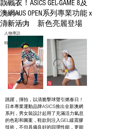
款戰衣！ASICS GEL-GAME 8及
潮流生活
澳網AUS OPEN系列專業功能 x
音樂頻道
清新活力 新色亮麗登場
活動・好去處
人物專訪
時光檔案
跳躍，揮拍，以清脆擊球聲引燃春日！
日本專業運動品牌ASICS推出全新澳網
系列，男女裝設計起用了充滿活力氣息
的色彩和圖案，鞋款則注入GEL緩震膠
技術，不但具備良好的回彈性能，更能