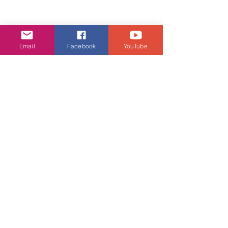
Email
Facebook
YouTube
WOMEN MATCH GRAPHIC TANK
港幣430元
WOMEN MATCH SKORT
港幣430元
澳網系列服飾現已陸續於指定ASICS專
門店及ASICS網上商店有售，尚有其他
澳網鞋款將於三月陸續推出，請密切留
意ASICS網上商店或向店舖查詢。
ASICS專門店地址 (貨品款式於各專門店
有所不同，詳情請向店員查詢)