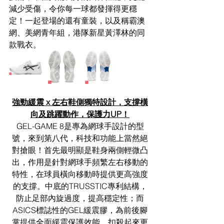
減少受傷，令你每一球都發揮得更穩
定！一起登場的還有童裝，以及稱霸澳
網、美網青年組，港隊新星黃澤林的同
款戰衣。
強勁緩震 x 左右鞋側獨特設計，支撐橫
向及跳躍動作，保護力UP！
GEL-GAME 8是專為網球手設計的型
號，來到第八代，科技和功能上當然絕
對搶眼！首先最明顯是鞋身兩側輕微凸
出，作用是針對網球手頻繁左右移動的
特性，在球員橫向移動時提供更高強度
的支撐。中底的TRUSSTIC專利結構，
防止足部內旋過度，提高穩定性；而
ASICS標誌性的GEL緩震膠，為前後腳
掌提供全面緩震保護效能，扣殺起來更