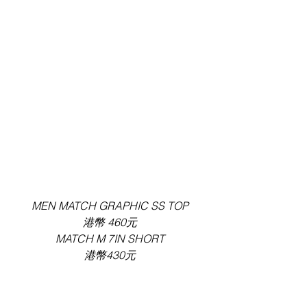
MEN MATCH GRAPHIC SS TOP
港幣 460元
MATCH M 7IN SHORT
港幣430元