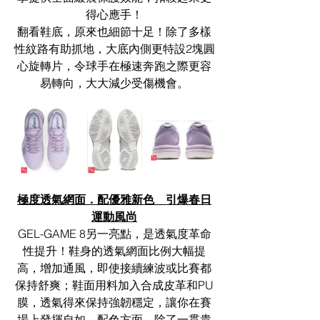
得心應手！
翻看鞋底，原來也細節十足！除了多樣
性紋路有助抓地，大底內側更特設2塊圓
心旋轉片，令球手在極速奔跑之際更容
易轉向，大大減少受傷機會。
極度透氣網面．配優雅新色　引爆春日
運動風尚
GEL-GAME 8另一亮點，是透氣度革命
性提升！鞋身的透氣網面比例大幅提
高，增加通風，即使接續練波或比賽都
保持舒爽；鞋面用料加入合成皮革和PU
膜，透氣得來保持強韌穩定，讓你在賽
場上發揮自如。配色方面，除了一貫貴