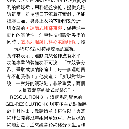
MEN MATCH GRAPHIC SS TOP與同系
列的網球裙，用料輕盈快乾，提供充足
透氣度，即使烈日下流着汗奮戰，仍能
揮灑自如。男裝上衣的下擺開叉設計，
與女裝的
可調節式腰部束繩
，保持球手
動作的靈活性。注重科技和設計美學的
同時，
這系列服裝用料亦兼顧環保
，體
現ASICS對可持續發展的重視。
黃澤林表示，運動員想發揮應有水平，
功能專業的裝備功不可沒！「在競爭激
烈、爭取成績的路途上，每一個運動員
都不想受傷！」他笑道：「所以對我來
說，一對好的網球鞋，非常重要，而個
人最喜愛穿的款式就是GEL-
RESOLUTION 8 !」澳網系列配色的
GEL-RESOLUTION 8 與更多主題裝備將
於下月推出，敬請留意！這位以「勇闖
網球公開賽成年組男單冠軍」為目標的
網壇新星，近來經常於網絡分享生活和